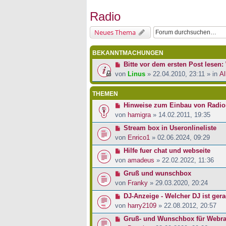
Radio
Neues Thema
BEKANNTMACHUNGEN
Bitte vor dem ersten Post lesen: 
von
Linus
» 22.04.2010, 23:11 » in
Al
THEMEN
Hinweise zum Einbau von Radios 
von
hamigra
» 14.02.2011, 19:35
Stream box in Useronlineliste
von
Enrico1
» 02.06.2024, 09:29
Hilfe fuer chat und webseite
von
amadeus
» 22.02.2022, 11:36
Gruß und wunschbox
von
Franky
» 29.03.2020, 20:24
DJ-Anzeige - Welcher DJ ist ger
von
harry2109
» 22.08.2012, 20:57
Gruß- und Wunschbox für Webra