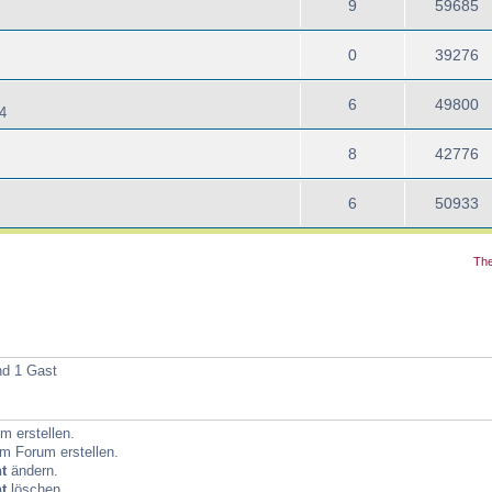
9
59685
0
39276
6
49800
4
8
42776
6
50933
The
d 1 Gast
 erstellen.
m Forum erstellen.
t
ändern.
t
löschen.