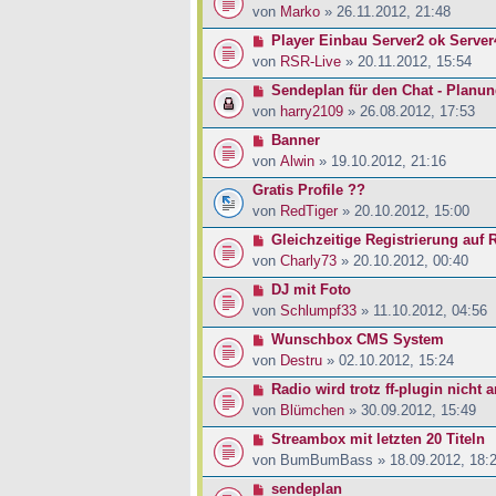
von
Marko
» 26.11.2012, 21:48
Player Einbau Server2 ok Server
von
RSR-Live
» 20.11.2012, 15:54
Sendeplan für den Chat - Planu
von
harry2109
» 26.08.2012, 17:53
Banner
von
Alwin
» 19.10.2012, 21:16
Gratis Profile ??
von
RedTiger
» 20.10.2012, 15:00
Gleichzeitige Registrierung auf
von
Charly73
» 20.10.2012, 00:40
DJ mit Foto
von
Schlumpf33
» 11.10.2012, 04:56
Wunschbox CMS System
von
Destru
» 02.10.2012, 15:24
Radio wird trotz ff-plugin nicht 
von
Blümchen
» 30.09.2012, 15:49
Streambox mit letzten 20 Titeln
von
BumBumBass
» 18.09.2012, 18:
sendeplan