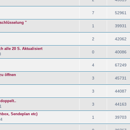
7
52961
rschlüsselung "
1
39931
2
42062
h alle 20 S. Aktualisiert
0
40086
8
4
67249
zu öffnen
3
45731
3
44087
doppelt..
3
44163
1
hbox, Sendeplan etc)
1
39703
24