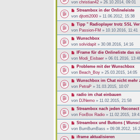
von
christian42
» 26.10.2014, 09:01
Streambox in der Onlineleiste
von
djtotti2000
» 11.06.2012, 15:38
Tipp " Radioplayer trotz SSL Ve
von
Passion-FM
» 10.10.2016, 11:41
Wunschbox
von
solvidapit
» 30.08.2016, 14:16
IFrame für die Onlineliste das sic
von
Modi_Eisbaer
» 06.01.2016, 13:4
Probleme mit der Wunschbox
von
Beach_Boy
» 25.03.2015, 14:05
Wunschbox im Chat nicht mehr 
von
PetraP
» 31.03.2015, 10:07
radio im chat einbauen
von
DJNemo
» 11.02.2015, 21:58
Streambox nach jeden Reconect 
von
FoxBox Radio
» 11.02.2015, 19:4
Streambox und Buttons ( Wunsc
von
BumBumBass
» 09.08.2012, 16:
iframe aktualisieren