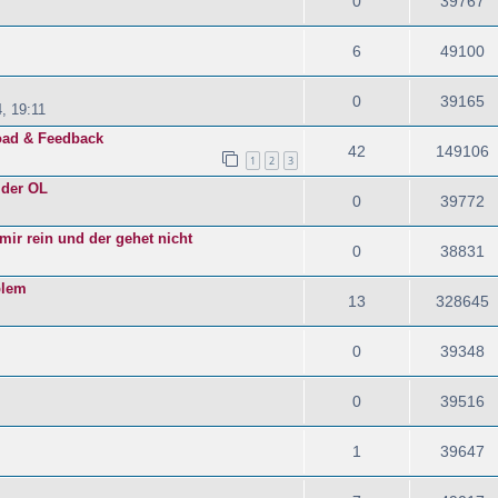
0
39767
6
49100
0
39165
, 19:11
oad & Feedback
42
149106
1
2
3
 der OL
0
39772
mir rein und der gehet nicht
0
38831
blem
13
328645
0
39348
0
39516
1
39647