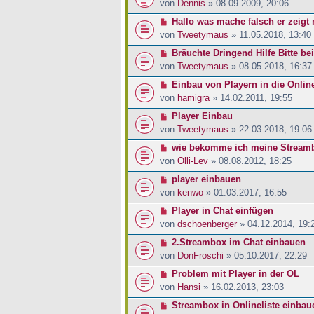
von
Dennis
» 08.09.2009, 20:06
Hallo was mache falsch er zeigt 
von
Tweetymaus
» 11.05.2018, 13:40
Bräuchte Dringend Hilfe Bitte be
von
Tweetymaus
» 08.05.2018, 16:37
Einbau von Playern in die Onlin
von
hamigra
» 14.02.2011, 19:55
Player Einbau
von
Tweetymaus
» 22.03.2018, 19:06
wie bekomme ich meine Streambo
von
Olli-Lev
» 08.08.2012, 18:25
player einbauen
von
kenwo
» 01.03.2017, 16:55
Player in Chat einfügen
von
dschoenberger
» 04.12.2014, 19:
2.Streambox im Chat einbauen
von
DonFroschi
» 05.10.2017, 22:29
Problem mit Player in der OL
von
Hansi
» 16.02.2013, 23:03
Streambox in Onlineliste einbau