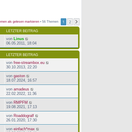
1
2
Nächste
men als gelesen markieren
• 56 Themen
LETZTER BEITRAG
von
Linus
06.05.2011, 18:04
LETZTER BEITRAG
von
free-streambox.eu
30.10.2013, 22:20
von
gaston
18.07.2024, 16:57
von
amadeus
22.02.2022, 11:36
von
RMPFM
19.08.2021, 17:13
von
Roaddogralf
26.01.2020, 17:30
von
einfach*max