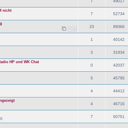
7
49017
4 nicht
7
52734
ng
23
89366
1
2
1
40142
3
31934
 Radio HP und WK Chat
0
42037
5
45795
4
44412
angezeigt
4
46716
7
50751
20