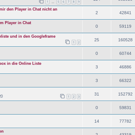
1
5
6
7
8
9
…
mir den Player in Chat nicht an
2
42841
im Player in Chat
0
59119
eliste und in den Googleframe
25
160528
1
2
0
60744
x in die Online Liste
3
46886
3
66322
31
152792
20
1
2
3
0
59831
14
77782
en
2
43319