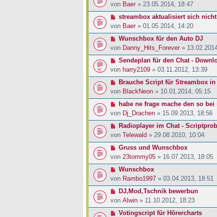
von
Baer
» 23.05.2014, 18:47
streambox aktualisiert sich nicht
von
Baer
» 01.05.2014, 14:20
Wunschbox für den Auto DJ
von
Danny_Hits_Forever
» 13.02.2014
Sendeplan für den Chat - Downl
von
harry2109
» 03.11.2012, 13:39
Brauche Script für Streambox in
von
BlackNeon
» 10.01.2014, 05:15
habe ne frage mache den so bei 
von
Dj_Drachen
» 15.09.2013, 18:56
Radioplayer im Chat - Scriptpro
von
Telewald
» 29.08.2010, 10:04
Gruss und Wunschbox
von
23tommy05
» 16.07.2013, 18:05
Wunschbox
von
Rambo1997
» 03.04.2013, 18:51
DJ,Mod,Tschnik bewerbun
von
Alwin
» 11.10.2012, 18:23
Votingscript für Hörercharts