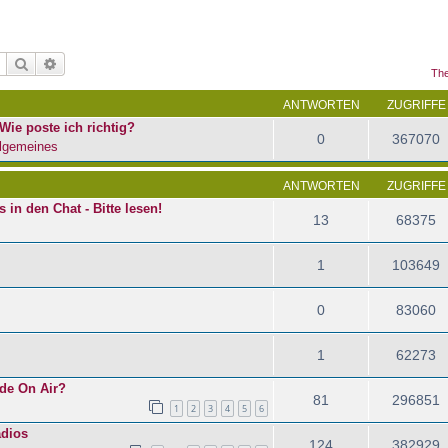
Suche
Erweiterte Suche
The
ANTWORTEN
ZUGRIFFE
Wie poste ich richtig?
0
367070
lgemeines
ANTWORTEN
ZUGRIFFE
in den Chat - Bitte lesen!
13
68375
1
103649
0
83060
1
62273
ade On Air?
81
296851
1
2
3
4
5
6
dios
124
382929