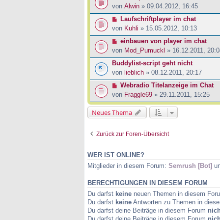
von
Alwin
» 09.04.2012, 16:45
Laufschriftplayer im chat
von
Kuhli
» 15.05.2012, 10:13
einbauen von player im chat
von
Mod_Pumuckl
» 16.12.2011, 20:0
Buddylist-script geht nicht
von
lieblich
» 08.12.2011, 20:17
Webradio Titelanzeige im Chat
von
Fraggle69
» 29.11.2011, 15:25
Neues Thema
Zurück zur Foren-Übersicht
WER IST ONLINE?
Mitglieder in diesem Forum:
Semrush [Bot]
un
BERECHTIGUNGEN IN DIESEM FORUM
Du darfst
keine
neuen Themen in diesem Forum
Du darfst
keine
Antworten zu Themen in diese
Du darfst deine Beiträge in diesem Forum
nich
Du darfst deine Beiträge in diesem Forum
nich