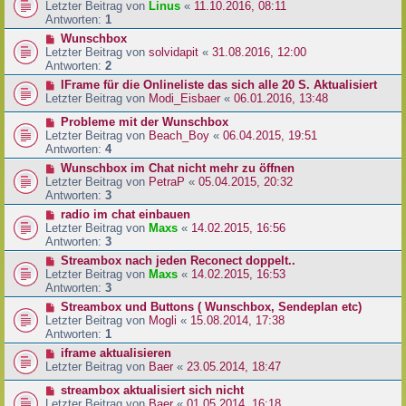
Letzter Beitrag von
Linus
«
11.10.2016, 08:11
Antworten:
1
Wunschbox
Letzter Beitrag von
solvidapit
«
31.08.2016, 12:00
Antworten:
2
IFrame für die Onlineliste das sich alle 20 S. Aktualisiert
Letzter Beitrag von
Modi_Eisbaer
«
06.01.2016, 13:48
Probleme mit der Wunschbox
Letzter Beitrag von
Beach_Boy
«
06.04.2015, 19:51
Antworten:
4
Wunschbox im Chat nicht mehr zu öffnen
Letzter Beitrag von
PetraP
«
05.04.2015, 20:32
Antworten:
3
radio im chat einbauen
Letzter Beitrag von
Maxs
«
14.02.2015, 16:56
Antworten:
3
Streambox nach jeden Reconect doppelt..
Letzter Beitrag von
Maxs
«
14.02.2015, 16:53
Antworten:
3
Streambox und Buttons ( Wunschbox, Sendeplan etc)
Letzter Beitrag von
Mogli
«
15.08.2014, 17:38
Antworten:
1
iframe aktualisieren
Letzter Beitrag von
Baer
«
23.05.2014, 18:47
streambox aktualisiert sich nicht
Letzter Beitrag von
Baer
«
01.05.2014, 16:18