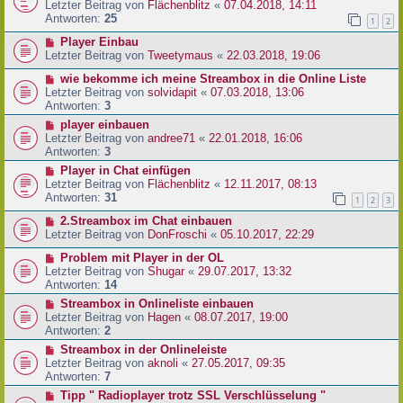
Letzter Beitrag von
Flächenblitz
«
07.04.2018, 14:11
Antworten:
25
1
2
Player Einbau
Letzter Beitrag von
Tweetymaus
«
22.03.2018, 19:06
wie bekomme ich meine Streambox in die Online Liste
Letzter Beitrag von
solvidapit
«
07.03.2018, 13:06
Antworten:
3
player einbauen
Letzter Beitrag von
andree71
«
22.01.2018, 16:06
Antworten:
3
Player in Chat einfügen
Letzter Beitrag von
Flächenblitz
«
12.11.2017, 08:13
Antworten:
31
1
2
3
2.Streambox im Chat einbauen
Letzter Beitrag von
DonFroschi
«
05.10.2017, 22:29
Problem mit Player in der OL
Letzter Beitrag von
Shugar
«
29.07.2017, 13:32
Antworten:
14
Streambox in Onlineliste einbauen
Letzter Beitrag von
Hagen
«
08.07.2017, 19:00
Antworten:
2
Streambox in der Onlineleiste
Letzter Beitrag von
aknoli
«
27.05.2017, 09:35
Antworten:
7
Tipp " Radioplayer trotz SSL Verschlüsselung "