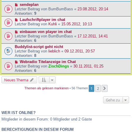
sendeplan
Letzter Beitrag von
BumBumBass
«
23.08.2012, 20:14
Antworten:
9
Laufschriftplayer im chat
Letzter Beitrag von
Kuhli
«
15.05.2012, 10:13
einbauen von player im chat
Letzter Beitrag von
BumBumBass
«
17.12.2011, 14:41
Antworten:
6
Buddylist-script geht nicht
Letzter Beitrag von
lieblich
«
09.12.2011, 20:57
Antworten:
8
Webradio Titelanzeige im Chat
Letzter Beitrag von
ZischDings
«
30.11.2011, 01:25
Antworten:
6
Neues Thema
1
2
Nächste
Themen als gelesen markieren
• 56 Themen
Gehe zu
WER IST ONLINE?
Mitglieder in diesem Forum: 0 Mitglieder und 2 Gäste
BERECHTIGUNGEN IN DIESEM FORUM