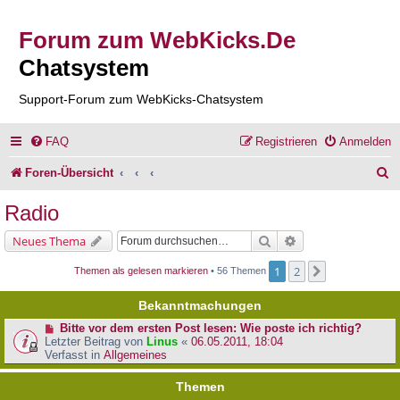
Forum zum WebKicks.De
Chatsystem
Support-Forum zum WebKicks-Chatsystem
FAQ
Registrieren
Anmelden
S
Foren-Übersicht
u
Radio
c
Suche
Erweiterte Suche
Neues Thema
h
1
2
Nächste
Themen als gelesen markieren
• 56 Themen
e
Bekanntmachungen
Bitte vor dem ersten Post lesen: Wie poste ich richtig?
Letzter Beitrag von
Linus
«
06.05.2011, 18:04
Verfasst in
Allgemeines
Themen