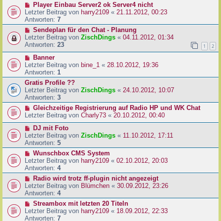
Player Einbau Server2 ok Server4 nicht
Letzter Beitrag von
harry2109
«
21.11.2012, 00:23
Antworten:
7
Sendeplan für den Chat - Planung
Letzter Beitrag von
ZischDings
«
04.11.2012, 01:34
Antworten:
23
1
2
Banner
Letzter Beitrag von
bine_1
«
28.10.2012, 19:36
Antworten:
1
Gratis Profile ??
Letzter Beitrag von
ZischDings
«
24.10.2012, 10:07
Antworten:
3
Gleichzeitige Registrierung auf Radio HP und WK Chat
Letzter Beitrag von
Charly73
«
20.10.2012, 00:40
DJ mit Foto
Letzter Beitrag von
ZischDings
«
11.10.2012, 17:11
Antworten:
5
Wunschbox CMS System
Letzter Beitrag von
harry2109
«
02.10.2012, 20:03
Antworten:
4
Radio wird trotz ff-plugin nicht angezeigt
Letzter Beitrag von
Blümchen
«
30.09.2012, 23:26
Antworten:
4
Streambox mit letzten 20 Titeln
Letzter Beitrag von
harry2109
«
18.09.2012, 22:33
Antworten:
7