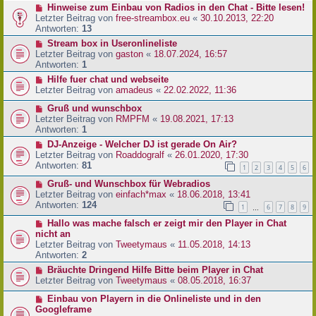
Hinweise zum Einbau von Radios in den Chat - Bitte lesen!
Letzter Beitrag von
free-streambox.eu
«
30.10.2013, 22:20
Antworten:
13
Stream box in Useronlineliste
Letzter Beitrag von
gaston
«
18.07.2024, 16:57
Antworten:
1
Hilfe fuer chat und webseite
Letzter Beitrag von
amadeus
«
22.02.2022, 11:36
Gruß und wunschbox
Letzter Beitrag von
RMPFM
«
19.08.2021, 17:13
Antworten:
1
DJ-Anzeige - Welcher DJ ist gerade On Air?
Letzter Beitrag von
Roaddogralf
«
26.01.2020, 17:30
Antworten:
81
1
2
3
4
5
6
Gruß- und Wunschbox für Webradios
Letzter Beitrag von
einfach*max
«
18.06.2018, 13:41
Antworten:
124
1
6
7
8
9
…
Hallo was mache falsch er zeigt mir den Player in Chat
nicht an
Letzter Beitrag von
Tweetymaus
«
11.05.2018, 14:13
Antworten:
2
Bräuchte Dringend Hilfe Bitte beim Player in Chat
Letzter Beitrag von
Tweetymaus
«
08.05.2018, 16:37
Einbau von Playern in die Onlineliste und in den
Googleframe