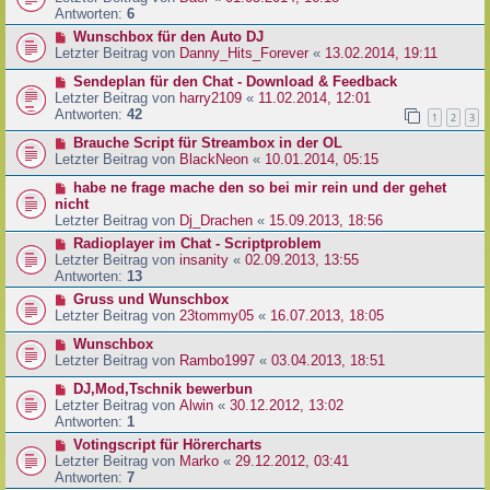
Antworten:
6
Wunschbox für den Auto DJ
Letzter Beitrag von
Danny_Hits_Forever
«
13.02.2014, 19:11
Sendeplan für den Chat - Download & Feedback
Letzter Beitrag von
harry2109
«
11.02.2014, 12:01
Antworten:
42
1
2
3
Brauche Script für Streambox in der OL
Letzter Beitrag von
BlackNeon
«
10.01.2014, 05:15
habe ne frage mache den so bei mir rein und der gehet
nicht
Letzter Beitrag von
Dj_Drachen
«
15.09.2013, 18:56
Radioplayer im Chat - Scriptproblem
Letzter Beitrag von
insanity
«
02.09.2013, 13:55
Antworten:
13
Gruss und Wunschbox
Letzter Beitrag von
23tommy05
«
16.07.2013, 18:05
Wunschbox
Letzter Beitrag von
Rambo1997
«
03.04.2013, 18:51
DJ,Mod,Tschnik bewerbun
Letzter Beitrag von
Alwin
«
30.12.2012, 13:02
Antworten:
1
Votingscript für Hörercharts
Letzter Beitrag von
Marko
«
29.12.2012, 03:41
Antworten:
7