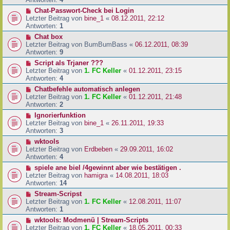
Chat-Passwort-Check bei Login
Letzter Beitrag von
bine_1
«
08.12.2011, 22:12
Antworten:
1
Chat box
Letzter Beitrag von
BumBumBass
«
06.12.2011, 08:39
Antworten:
9
Script als Trjaner ???
Letzter Beitrag von
1. FC Keller
«
01.12.2011, 23:15
Antworten:
4
Chatbefehle automatisch anlegen
Letzter Beitrag von
1. FC Keller
«
01.12.2011, 21:48
Antworten:
2
Ignorierfunktion
Letzter Beitrag von
bine_1
«
26.11.2011, 19:33
Antworten:
3
wktools
Letzter Beitrag von
Erdbeben
«
29.09.2011, 16:02
Antworten:
4
spiele ane biel /4gewinnt aber wie bestätigen .
Letzter Beitrag von
hamigra
«
14.08.2011, 18:03
Antworten:
14
Stream-Scripst
Letzter Beitrag von
1. FC Keller
«
12.08.2011, 11:07
Antworten:
1
wktools: Modmenü | Stream-Scripts
Letzter Beitrag von
1. FC Keller
«
18.05.2011, 00:33