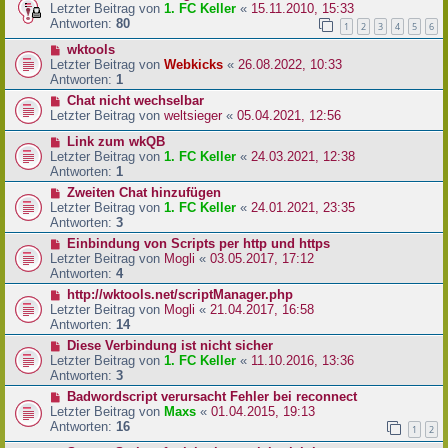
Letzter Beitrag von
1. FC Keller
«
15.11.2010, 15:33
Antworten:
80
1
2
3
4
5
6
wktools
Letzter Beitrag von
Webkicks
«
26.08.2022, 10:33
Antworten:
1
Chat nicht wechselbar
Letzter Beitrag von
weltsieger
«
05.04.2021, 12:56
Link zum wkQB
Letzter Beitrag von
1. FC Keller
«
24.03.2021, 12:38
Antworten:
1
Zweiten Chat hinzufügen
Letzter Beitrag von
1. FC Keller
«
24.01.2021, 23:35
Antworten:
3
Einbindung von Scripts per http und https
Letzter Beitrag von
Mogli
«
03.05.2017, 17:12
Antworten:
4
http://wktools.net/scriptManager.php
Letzter Beitrag von
Mogli
«
21.04.2017, 16:58
Antworten:
14
Diese Verbindung ist nicht sicher
Letzter Beitrag von
1. FC Keller
«
11.10.2016, 13:36
Antworten:
3
Badwordscript verursacht Fehler bei reconnect
Letzter Beitrag von
Maxs
«
01.04.2015, 19:13
Antworten:
16
1
2