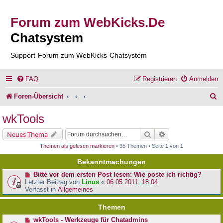
Forum zum WebKicks.De
Chatsystem
Support-Forum zum WebKicks-Chatsystem
FAQ
Registrieren
Anmelden
S
Foren-Übersicht
u
wkTools
c
Suche
Erweiterte Suche
Neues Thema
h
Themen als gelesen markieren
• 35 Themen • Seite
1
von
1
e
Bekanntmachungen
Bitte vor dem ersten Post lesen: Wie poste ich richtig?
Letzter Beitrag von
Linus
«
06.05.2011, 18:04
Verfasst in
Allgemeines
Themen
wkTools - Werkzeuge für Chatadmins