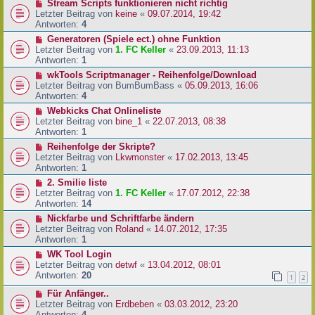
Stream Scripts funktionieren nicht richtig
Letzter Beitrag von
keine
«
09.07.2014, 19:42
Antworten:
4
Generatoren (Spiele ect.) ohne Funktion
Letzter Beitrag von
1. FC Keller
«
23.09.2013, 11:13
Antworten:
1
wkTools Scriptmanager - Reihenfolge/Download
Letzter Beitrag von
BumBumBass
«
05.09.2013, 16:06
Antworten:
4
Webkicks Chat Onlineliste
Letzter Beitrag von
bine_1
«
22.07.2013, 08:38
Antworten:
1
Reihenfolge der Skripte?
Letzter Beitrag von
Lkwmonster
«
17.02.2013, 13:45
Antworten:
1
2. Smilie liste
Letzter Beitrag von
1. FC Keller
«
17.07.2012, 22:38
Antworten:
14
Nickfarbe und Schriftfarbe ändern
Letzter Beitrag von
Roland
«
14.07.2012, 17:35
Antworten:
1
WK Tool Login
Letzter Beitrag von
detwf
«
13.04.2012, 08:01
Antworten:
20
1
2
Für Anfänger..
Letzter Beitrag von
Erdbeben
«
03.03.2012, 23:20
Antworten:
4