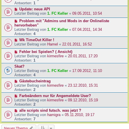
Antworten:
1
Update: neue API
Letzter Beitrag von
1. FC Keller
«
09.05.2011, 10:54
Problem mit "Admins und Mods in der Onlineliste
hervorheben"
Letzter Beitrag von
1. FC Keller
«
07.04.2011, 14:34
Antworten:
4
Wk TimeOut Killer !
Letzter Beitrag von
Hamel
«
22.01.2011, 16:52
Fehler bei Spielen? ( Ansicht)
Letzter Beitrag von
kirmesfire
«
20.01.2011, 17:20
Antworten:
1
Skat?
Letzter Beitrag von
1. FC Keller
«
17.09.2012, 11:10
Antworten:
4
Gästebucheintrag
Letzter Beitrag von
kirmesfire
«
23.12.2010, 15:31
Antworten:
2
Farbeändern nur für Angemeldete User?
Letzter Beitrag von
kirmesfire
«
09.12.2010, 15:19
Antworten:
2
alle scripts sind futsch. was jetzt ?
Letzter Beitrag von
hamigra
«
05.11.2010, 19:17
Antworten:
7
Neues Thema