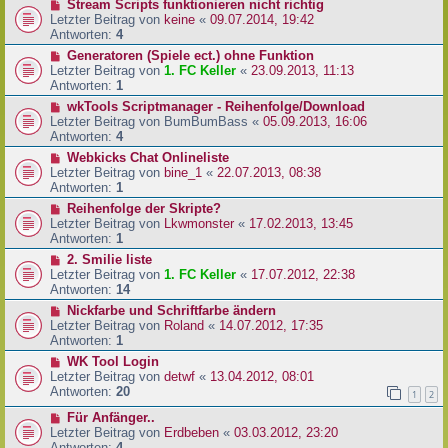
Stream Scripts funktionieren nicht richtig
Letzter Beitrag von
keine
«
09.07.2014, 19:42
Antworten:
4
Generatoren (Spiele ect.) ohne Funktion
Letzter Beitrag von
1. FC Keller
«
23.09.2013, 11:13
Antworten:
1
wkTools Scriptmanager - Reihenfolge/Download
Letzter Beitrag von
BumBumBass
«
05.09.2013, 16:06
Antworten:
4
Webkicks Chat Onlineliste
Letzter Beitrag von
bine_1
«
22.07.2013, 08:38
Antworten:
1
Reihenfolge der Skripte?
Letzter Beitrag von
Lkwmonster
«
17.02.2013, 13:45
Antworten:
1
2. Smilie liste
Letzter Beitrag von
1. FC Keller
«
17.07.2012, 22:38
Antworten:
14
Nickfarbe und Schriftfarbe ändern
Letzter Beitrag von
Roland
«
14.07.2012, 17:35
Antworten:
1
WK Tool Login
Letzter Beitrag von
detwf
«
13.04.2012, 08:01
Antworten:
20
1
2
Für Anfänger..
Letzter Beitrag von
Erdbeben
«
03.03.2012, 23:20
Antworten:
4