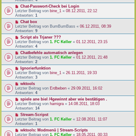
Chat-Passwort-Check bei Login
Letzter Beitrag von
bine_1
«
08.12.2011, 22:12
Antworten:
1
Chat box
Letzter Beitrag von
BumBumBass
«
06.12.2011, 08:39
Antworten:
9
Script als Trjaner ???
Letzter Beitrag von
1. FC Keller
«
01.12.2011, 23:15
Antworten:
4
Chatbefehle automatisch anlegen
Letzter Beitrag von
1. FC Keller
«
01.12.2011, 21:48
Antworten:
2
Ignorierfunktion
Letzter Beitrag von
bine_1
«
26.11.2011, 19:33
Antworten:
3
wktools
Letzter Beitrag von
Erdbeben
«
29.09.2011, 16:02
Antworten:
4
spiele ane biel /4gewinnt aber wie bestätigen .
Letzter Beitrag von
hamigra
«
14.08.2011, 18:03
Antworten:
14
Stream-Scripst
Letzter Beitrag von
1. FC Keller
«
12.08.2011, 11:07
Antworten:
1
wktools: Modmenü | Stream-Scripts
Letzter Beitrag von
1. FC Keller
«
18.05.2011, 00:33