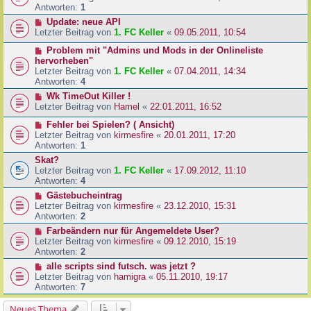
Antworten:
1
Update: neue API
Letzter Beitrag von
1. FC Keller
«
09.05.2011, 10:54
Problem mit "Admins und Mods in der Onlineliste
hervorheben"
Letzter Beitrag von
1. FC Keller
«
07.04.2011, 14:34
Antworten:
4
Wk TimeOut Killer !
Letzter Beitrag von
Hamel
«
22.01.2011, 16:52
Fehler bei Spielen? ( Ansicht)
Letzter Beitrag von
kirmesfire
«
20.01.2011, 17:20
Antworten:
1
Skat?
Letzter Beitrag von
1. FC Keller
«
17.09.2012, 11:10
Antworten:
4
Gästebucheintrag
Letzter Beitrag von
kirmesfire
«
23.12.2010, 15:31
Antworten:
2
Farbeändern nur für Angemeldete User?
Letzter Beitrag von
kirmesfire
«
09.12.2010, 15:19
Antworten:
2
alle scripts sind futsch. was jetzt ?
Letzter Beitrag von
hamigra
«
05.11.2010, 19:17
Antworten:
7
Neues Thema