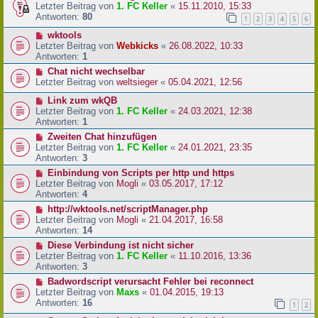
Letzter Beitrag von
1. FC Keller
«
15.11.2010, 15:33
Antworten:
80
1
2
3
4
5
6
wktools
Letzter Beitrag von
Webkicks
«
26.08.2022, 10:33
Antworten:
1
Chat nicht wechselbar
Letzter Beitrag von
weltsieger
«
05.04.2021, 12:56
Link zum wkQB
Letzter Beitrag von
1. FC Keller
«
24.03.2021, 12:38
Antworten:
1
Zweiten Chat hinzufügen
Letzter Beitrag von
1. FC Keller
«
24.01.2021, 23:35
Antworten:
3
Einbindung von Scripts per http und https
Letzter Beitrag von
Mogli
«
03.05.2017, 17:12
Antworten:
4
http://wktools.net/scriptManager.php
Letzter Beitrag von
Mogli
«
21.04.2017, 16:58
Antworten:
14
Diese Verbindung ist nicht sicher
Letzter Beitrag von
1. FC Keller
«
11.10.2016, 13:36
Antworten:
3
Badwordscript verursacht Fehler bei reconnect
Letzter Beitrag von
Maxs
«
01.04.2015, 19:13
Antworten:
16
1
2