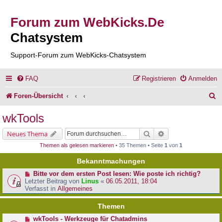
Forum zum WebKicks.De
Chatsystem
Support-Forum zum WebKicks-Chatsystem
FAQ
Registrieren
Anmelden
S
Foren-Übersicht
u
wkTools
c
Suche
Erweiterte Suche
Neues Thema
h
Themen als gelesen markieren
• 35 Themen • Seite
1
von
1
e
Bekanntmachungen
Bitte vor dem ersten Post lesen: Wie poste ich richtig?
Letzter Beitrag von
Linus
«
06.05.2011, 18:04
Verfasst in
Allgemeines
Themen
wkTools - Werkzeuge für Chatadmins