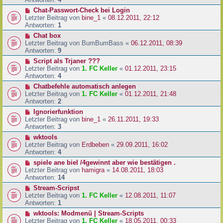
Chat-Passwort-Check bei Login
Letzter Beitrag von
bine_1
«
08.12.2011, 22:12
Antworten:
1
Chat box
Letzter Beitrag von
BumBumBass
«
06.12.2011, 08:39
Antworten:
9
Script als Trjaner ???
Letzter Beitrag von
1. FC Keller
«
01.12.2011, 23:15
Antworten:
4
Chatbefehle automatisch anlegen
Letzter Beitrag von
1. FC Keller
«
01.12.2011, 21:48
Antworten:
2
Ignorierfunktion
Letzter Beitrag von
bine_1
«
26.11.2011, 19:33
Antworten:
3
wktools
Letzter Beitrag von
Erdbeben
«
29.09.2011, 16:02
Antworten:
4
spiele ane biel /4gewinnt aber wie bestätigen .
Letzter Beitrag von
hamigra
«
14.08.2011, 18:03
Antworten:
14
Stream-Scripst
Letzter Beitrag von
1. FC Keller
«
12.08.2011, 11:07
Antworten:
1
wktools: Modmenü | Stream-Scripts
Letzter Beitrag von
1. FC Keller
«
18.05.2011, 00:33