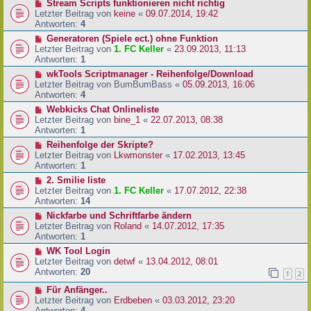
Stream Scripts funktionieren nicht richtig
Letzter Beitrag von
keine
«
09.07.2014, 19:42
Antworten:
4
Generatoren (Spiele ect.) ohne Funktion
Letzter Beitrag von
1. FC Keller
«
23.09.2013, 11:13
Antworten:
1
wkTools Scriptmanager - Reihenfolge/Download
Letzter Beitrag von
BumBumBass
«
05.09.2013, 16:06
Antworten:
4
Webkicks Chat Onlineliste
Letzter Beitrag von
bine_1
«
22.07.2013, 08:38
Antworten:
1
Reihenfolge der Skripte?
Letzter Beitrag von
Lkwmonster
«
17.02.2013, 13:45
Antworten:
1
2. Smilie liste
Letzter Beitrag von
1. FC Keller
«
17.07.2012, 22:38
Antworten:
14
Nickfarbe und Schriftfarbe ändern
Letzter Beitrag von
Roland
«
14.07.2012, 17:35
Antworten:
1
WK Tool Login
Letzter Beitrag von
detwf
«
13.04.2012, 08:01
Antworten:
20
1
2
Für Anfänger..
Letzter Beitrag von
Erdbeben
«
03.03.2012, 23:20
Antworten:
4