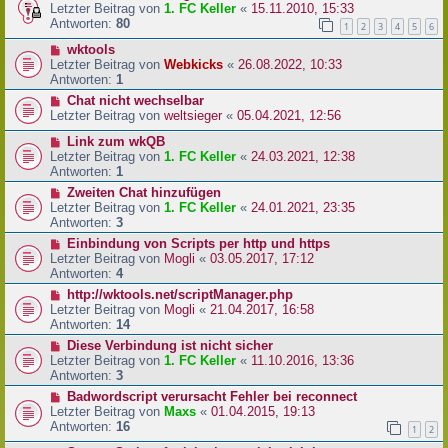
Letzter Beitrag von
1. FC Keller
«
15.11.2010, 15:33
Antworten:
80
1
2
3
4
5
6
wktools
Letzter Beitrag von
Webkicks
«
26.08.2022, 10:33
Antworten:
1
Chat nicht wechselbar
Letzter Beitrag von
weltsieger
«
05.04.2021, 12:56
Link zum wkQB
Letzter Beitrag von
1. FC Keller
«
24.03.2021, 12:38
Antworten:
1
Zweiten Chat hinzufügen
Letzter Beitrag von
1. FC Keller
«
24.01.2021, 23:35
Antworten:
3
Einbindung von Scripts per http und https
Letzter Beitrag von
Mogli
«
03.05.2017, 17:12
Antworten:
4
http://wktools.net/scriptManager.php
Letzter Beitrag von
Mogli
«
21.04.2017, 16:58
Antworten:
14
Diese Verbindung ist nicht sicher
Letzter Beitrag von
1. FC Keller
«
11.10.2016, 13:36
Antworten:
3
Badwordscript verursacht Fehler bei reconnect
Letzter Beitrag von
Maxs
«
01.04.2015, 19:13
Antworten:
16
1
2