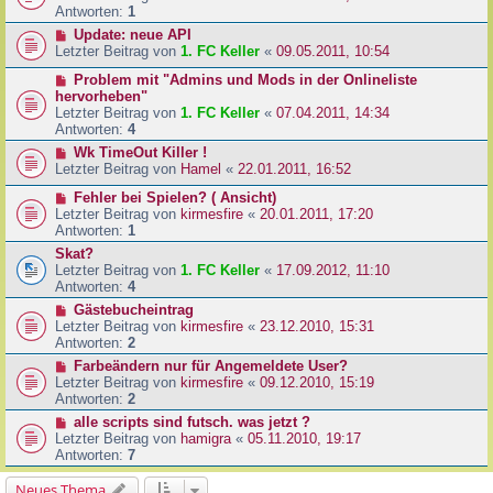
Antworten:
1
Update: neue API
Letzter Beitrag von
1. FC Keller
«
09.05.2011, 10:54
Problem mit "Admins und Mods in der Onlineliste
hervorheben"
Letzter Beitrag von
1. FC Keller
«
07.04.2011, 14:34
Antworten:
4
Wk TimeOut Killer !
Letzter Beitrag von
Hamel
«
22.01.2011, 16:52
Fehler bei Spielen? ( Ansicht)
Letzter Beitrag von
kirmesfire
«
20.01.2011, 17:20
Antworten:
1
Skat?
Letzter Beitrag von
1. FC Keller
«
17.09.2012, 11:10
Antworten:
4
Gästebucheintrag
Letzter Beitrag von
kirmesfire
«
23.12.2010, 15:31
Antworten:
2
Farbeändern nur für Angemeldete User?
Letzter Beitrag von
kirmesfire
«
09.12.2010, 15:19
Antworten:
2
alle scripts sind futsch. was jetzt ?
Letzter Beitrag von
hamigra
«
05.11.2010, 19:17
Antworten:
7
Neues Thema