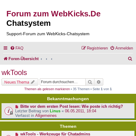
Forum zum WebKicks.De
Chatsystem
Support-Forum zum WebKicks-Chatsystem
FAQ
Registrieren
Anmelden
S
Foren-Übersicht
u
wkTools
c
Suche
Erweiterte Suche
Neues Thema
h
Themen als gelesen markieren
• 35 Themen • Seite
1
von
1
e
Bekanntmachungen
Bitte vor dem ersten Post lesen: Wie poste ich richtig?
Letzter Beitrag von
Linus
«
06.05.2011, 18:04
Verfasst in
Allgemeines
Themen
wkTools - Werkzeuge für Chatadmins