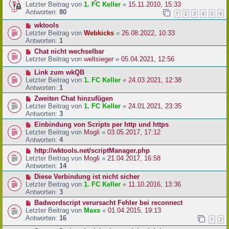
Letzter Beitrag von
1. FC Keller
«
15.11.2010, 15:33
Antworten:
80
1
2
3
4
5
6
wktools
Letzter Beitrag von
Webkicks
«
26.08.2022, 10:33
Antworten:
1
Chat nicht wechselbar
Letzter Beitrag von
weltsieger
«
05.04.2021, 12:56
Link zum wkQB
Letzter Beitrag von
1. FC Keller
«
24.03.2021, 12:38
Antworten:
1
Zweiten Chat hinzufügen
Letzter Beitrag von
1. FC Keller
«
24.01.2021, 23:35
Antworten:
3
Einbindung von Scripts per http und https
Letzter Beitrag von
Mogli
«
03.05.2017, 17:12
Antworten:
4
http://wktools.net/scriptManager.php
Letzter Beitrag von
Mogli
«
21.04.2017, 16:58
Antworten:
14
Diese Verbindung ist nicht sicher
Letzter Beitrag von
1. FC Keller
«
11.10.2016, 13:36
Antworten:
3
Badwordscript verursacht Fehler bei reconnect
Letzter Beitrag von
Maxs
«
01.04.2015, 19:13
Antworten:
16
1
2