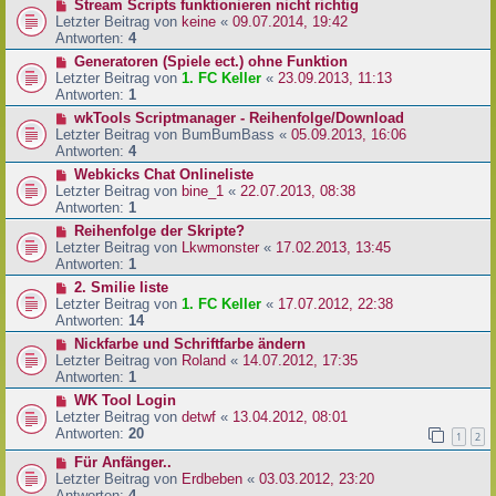
Stream Scripts funktionieren nicht richtig
Letzter Beitrag von
keine
«
09.07.2014, 19:42
Antworten:
4
Generatoren (Spiele ect.) ohne Funktion
Letzter Beitrag von
1. FC Keller
«
23.09.2013, 11:13
Antworten:
1
wkTools Scriptmanager - Reihenfolge/Download
Letzter Beitrag von
BumBumBass
«
05.09.2013, 16:06
Antworten:
4
Webkicks Chat Onlineliste
Letzter Beitrag von
bine_1
«
22.07.2013, 08:38
Antworten:
1
Reihenfolge der Skripte?
Letzter Beitrag von
Lkwmonster
«
17.02.2013, 13:45
Antworten:
1
2. Smilie liste
Letzter Beitrag von
1. FC Keller
«
17.07.2012, 22:38
Antworten:
14
Nickfarbe und Schriftfarbe ändern
Letzter Beitrag von
Roland
«
14.07.2012, 17:35
Antworten:
1
WK Tool Login
Letzter Beitrag von
detwf
«
13.04.2012, 08:01
Antworten:
20
1
2
Für Anfänger..
Letzter Beitrag von
Erdbeben
«
03.03.2012, 23:20
Antworten:
4