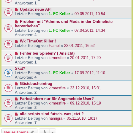
Antworten:
1
Update: neue API
Letzter Beitrag von
1. FC Keller
«
09.05.2011, 10:54
Problem mit "Admins und Mods in der Onlineliste
hervorheben"
Letzter Beitrag von
1. FC Keller
«
07.04.2011, 14:34
Antworten:
4
Wk TimeOut Killer !
Letzter Beitrag von
Hamel
«
22.01.2011, 16:52
Fehler bei Spielen? ( Ansicht)
Letzter Beitrag von
kirmesfire
«
20.01.2011, 17:20
Antworten:
1
Skat?
Letzter Beitrag von
1. FC Keller
«
17.09.2012, 11:10
Antworten:
4
Gästebucheintrag
Letzter Beitrag von
kirmesfire
«
23.12.2010, 15:31
Antworten:
2
Farbeändern nur für Angemeldete User?
Letzter Beitrag von
kirmesfire
«
09.12.2010, 15:19
Antworten:
2
alle scripts sind futsch. was jetzt ?
Letzter Beitrag von
hamigra
«
05.11.2010, 19:17
Antworten:
7
Neues Thema