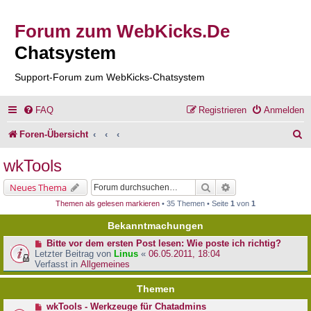
Forum zum WebKicks.De
Chatsystem
Support-Forum zum WebKicks-Chatsystem
FAQ
Registrieren
Anmelden
S
Foren-Übersicht
u
wkTools
c
Suche
Erweiterte Suche
Neues Thema
h
Themen als gelesen markieren
• 35 Themen • Seite
1
von
1
e
Bekanntmachungen
Bitte vor dem ersten Post lesen: Wie poste ich richtig?
Letzter Beitrag von
Linus
«
06.05.2011, 18:04
Verfasst in
Allgemeines
Themen
wkTools - Werkzeuge für Chatadmins