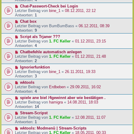
Chat-Passwort-Check bei Login
Letzter Beitrag von
bine_1
«
08.12.2011, 22:12
Antworten:
1
Chat box
Letzter Beitrag von
BumBumBass
«
06.12.2011, 08:39
Antworten:
9
Script als Trjaner ???
Letzter Beitrag von
1. FC Keller
«
01.12.2011, 23:15
Antworten:
4
Chatbefehle automatisch anlegen
Letzter Beitrag von
1. FC Keller
«
01.12.2011, 21:48
Antworten:
2
Ignorierfunktion
Letzter Beitrag von
bine_1
«
26.11.2011, 19:33
Antworten:
3
wktools
Letzter Beitrag von
Erdbeben
«
29.09.2011, 16:02
Antworten:
4
spiele ane biel /4gewinnt aber wie bestätigen .
Letzter Beitrag von
hamigra
«
14.08.2011, 18:03
Antworten:
14
Stream-Scripst
Letzter Beitrag von
1. FC Keller
«
12.08.2011, 11:07
Antworten:
1
wktools: Modmenü | Stream-Scripts
Letzter Beitrag von
1. FC Keller
«
18.05.2011, 00:33