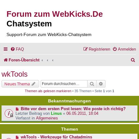
Forum zum WebKicks.De
Chatsystem
Support-Forum zum WebKicks-Chatsystem
FAQ
Registrieren
Anmelden
S
Foren-Übersicht
u
wkTools
c
Suche
Erweiterte Suche
Neues Thema
h
Themen als gelesen markieren
• 35 Themen • Seite
1
von
1
e
Bekanntmachungen
Bitte vor dem ersten Post lesen: Wie poste ich richtig?
Letzter Beitrag von
Linus
«
06.05.2011, 18:04
Verfasst in
Allgemeines
Themen
wkTools - Werkzeuge für Chatadmins