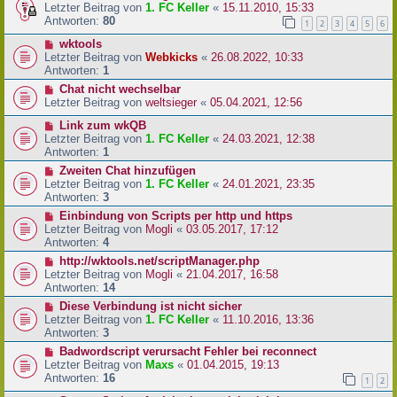
Letzter Beitrag von
1. FC Keller
«
15.11.2010, 15:33
Antworten:
80
1
2
3
4
5
6
wktools
Letzter Beitrag von
Webkicks
«
26.08.2022, 10:33
Antworten:
1
Chat nicht wechselbar
Letzter Beitrag von
weltsieger
«
05.04.2021, 12:56
Link zum wkQB
Letzter Beitrag von
1. FC Keller
«
24.03.2021, 12:38
Antworten:
1
Zweiten Chat hinzufügen
Letzter Beitrag von
1. FC Keller
«
24.01.2021, 23:35
Antworten:
3
Einbindung von Scripts per http und https
Letzter Beitrag von
Mogli
«
03.05.2017, 17:12
Antworten:
4
http://wktools.net/scriptManager.php
Letzter Beitrag von
Mogli
«
21.04.2017, 16:58
Antworten:
14
Diese Verbindung ist nicht sicher
Letzter Beitrag von
1. FC Keller
«
11.10.2016, 13:36
Antworten:
3
Badwordscript verursacht Fehler bei reconnect
Letzter Beitrag von
Maxs
«
01.04.2015, 19:13
Antworten:
16
1
2