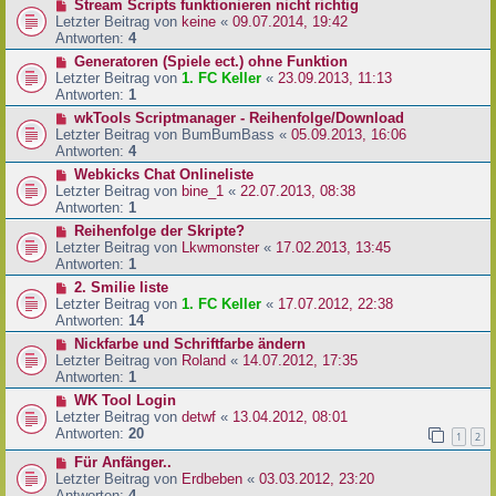
Stream Scripts funktionieren nicht richtig
Letzter Beitrag von
keine
«
09.07.2014, 19:42
Antworten:
4
Generatoren (Spiele ect.) ohne Funktion
Letzter Beitrag von
1. FC Keller
«
23.09.2013, 11:13
Antworten:
1
wkTools Scriptmanager - Reihenfolge/Download
Letzter Beitrag von
BumBumBass
«
05.09.2013, 16:06
Antworten:
4
Webkicks Chat Onlineliste
Letzter Beitrag von
bine_1
«
22.07.2013, 08:38
Antworten:
1
Reihenfolge der Skripte?
Letzter Beitrag von
Lkwmonster
«
17.02.2013, 13:45
Antworten:
1
2. Smilie liste
Letzter Beitrag von
1. FC Keller
«
17.07.2012, 22:38
Antworten:
14
Nickfarbe und Schriftfarbe ändern
Letzter Beitrag von
Roland
«
14.07.2012, 17:35
Antworten:
1
WK Tool Login
Letzter Beitrag von
detwf
«
13.04.2012, 08:01
Antworten:
20
1
2
Für Anfänger..
Letzter Beitrag von
Erdbeben
«
03.03.2012, 23:20
Antworten:
4