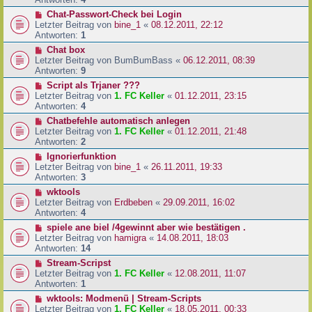
Chat-Passwort-Check bei Login
Letzter Beitrag von
bine_1
«
08.12.2011, 22:12
Antworten:
1
Chat box
Letzter Beitrag von
BumBumBass
«
06.12.2011, 08:39
Antworten:
9
Script als Trjaner ???
Letzter Beitrag von
1. FC Keller
«
01.12.2011, 23:15
Antworten:
4
Chatbefehle automatisch anlegen
Letzter Beitrag von
1. FC Keller
«
01.12.2011, 21:48
Antworten:
2
Ignorierfunktion
Letzter Beitrag von
bine_1
«
26.11.2011, 19:33
Antworten:
3
wktools
Letzter Beitrag von
Erdbeben
«
29.09.2011, 16:02
Antworten:
4
spiele ane biel /4gewinnt aber wie bestätigen .
Letzter Beitrag von
hamigra
«
14.08.2011, 18:03
Antworten:
14
Stream-Scripst
Letzter Beitrag von
1. FC Keller
«
12.08.2011, 11:07
Antworten:
1
wktools: Modmenü | Stream-Scripts
Letzter Beitrag von
1. FC Keller
«
18.05.2011, 00:33