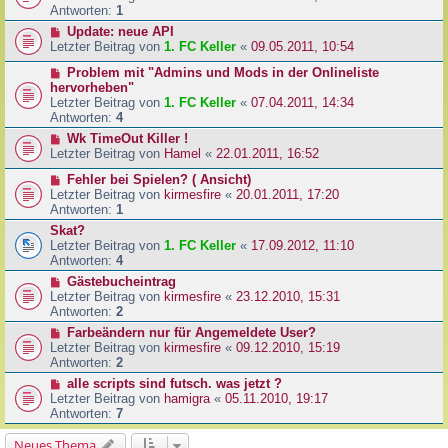
Antworten:
1
Update: neue API
Letzter Beitrag von
1. FC Keller
«
09.05.2011, 10:54
Problem mit "Admins und Mods in der Onlineliste
hervorheben"
Letzter Beitrag von
1. FC Keller
«
07.04.2011, 14:34
Antworten:
4
Wk TimeOut Killer !
Letzter Beitrag von
Hamel
«
22.01.2011, 16:52
Fehler bei Spielen? ( Ansicht)
Letzter Beitrag von
kirmesfire
«
20.01.2011, 17:20
Antworten:
1
Skat?
Letzter Beitrag von
1. FC Keller
«
17.09.2012, 11:10
Antworten:
4
Gästebucheintrag
Letzter Beitrag von
kirmesfire
«
23.12.2010, 15:31
Antworten:
2
Farbeändern nur für Angemeldete User?
Letzter Beitrag von
kirmesfire
«
09.12.2010, 15:19
Antworten:
2
alle scripts sind futsch. was jetzt ?
Letzter Beitrag von
hamigra
«
05.11.2010, 19:17
Antworten:
7
Neues Thema