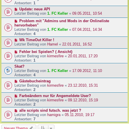
Antworten:
1
Update: neue API
Letzter Beitrag von
1. FC Keller
«
09.05.2011, 10:54
Problem mit "Admins und Mods in der Onlineliste
hervorheben"
Letzter Beitrag von
1. FC Keller
«
07.04.2011, 14:34
Antworten:
4
Wk TimeOut Killer !
Letzter Beitrag von
Hamel
«
22.01.2011, 16:52
Fehler bei Spielen? ( Ansicht)
Letzter Beitrag von
kirmesfire
«
20.01.2011, 17:20
Antworten:
1
Skat?
Letzter Beitrag von
1. FC Keller
«
17.09.2012, 11:10
Antworten:
4
Gästebucheintrag
Letzter Beitrag von
kirmesfire
«
23.12.2010, 15:31
Antworten:
2
Farbeändern nur für Angemeldete User?
Letzter Beitrag von
kirmesfire
«
09.12.2010, 15:19
Antworten:
2
alle scripts sind futsch. was jetzt ?
Letzter Beitrag von
hamigra
«
05.11.2010, 19:17
Antworten:
7
Neues Thema