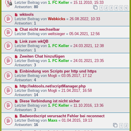
Letzter Beitrag von
1. FC Keller
«
15.11.2010, 15:33
Antworten:
80
1
2
3
4
5
6
wktools
Letzter Beitrag von
Webkicks
«
26.08.2022, 10:33
Antworten:
1
Chat nicht wechselbar
Letzter Beitrag von
weltsieger
«
05.04.2021, 12:56
Link zum wkQB
Letzter Beitrag von
1. FC Keller
«
24.03.2021, 12:38
Antworten:
1
Zweiten Chat hinzufügen
Letzter Beitrag von
1. FC Keller
«
24.01.2021, 23:35
Antworten:
3
Einbindung von Scripts per http und https
Letzter Beitrag von
Mogli
«
03.05.2017, 17:12
Antworten:
4
http://wktools.net/scriptManager.php
Letzter Beitrag von
Mogli
«
21.04.2017, 16:58
Antworten:
14
Diese Verbindung ist nicht sicher
Letzter Beitrag von
1. FC Keller
«
11.10.2016, 13:36
Antworten:
3
Badwordscript verursacht Fehler bei reconnect
Letzter Beitrag von
Maxs
«
01.04.2015, 19:13
Antworten:
16
1
2