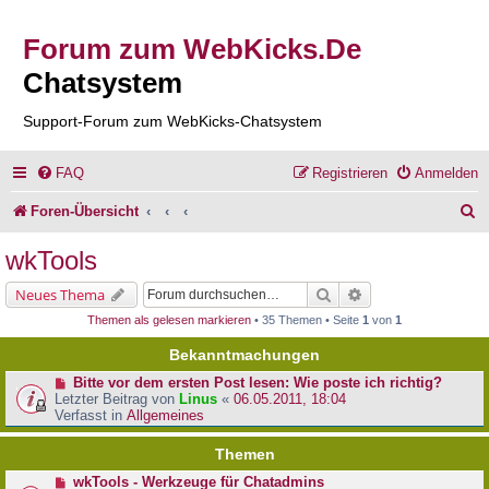
Forum zum WebKicks.De
Chatsystem
Support-Forum zum WebKicks-Chatsystem
FAQ
Registrieren
Anmelden
S
Foren-Übersicht
u
wkTools
c
Suche
Erweiterte Suche
Neues Thema
h
Themen als gelesen markieren
• 35 Themen • Seite
1
von
1
e
Bekanntmachungen
Bitte vor dem ersten Post lesen: Wie poste ich richtig?
Letzter Beitrag von
Linus
«
06.05.2011, 18:04
Verfasst in
Allgemeines
Themen
wkTools - Werkzeuge für Chatadmins