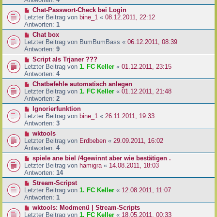
Chat-Passwort-Check bei Login
Letzter Beitrag von
bine_1
«
08.12.2011, 22:12
Antworten:
1
Chat box
Letzter Beitrag von
BumBumBass
«
06.12.2011, 08:39
Antworten:
9
Script als Trjaner ???
Letzter Beitrag von
1. FC Keller
«
01.12.2011, 23:15
Antworten:
4
Chatbefehle automatisch anlegen
Letzter Beitrag von
1. FC Keller
«
01.12.2011, 21:48
Antworten:
2
Ignorierfunktion
Letzter Beitrag von
bine_1
«
26.11.2011, 19:33
Antworten:
3
wktools
Letzter Beitrag von
Erdbeben
«
29.09.2011, 16:02
Antworten:
4
spiele ane biel /4gewinnt aber wie bestätigen .
Letzter Beitrag von
hamigra
«
14.08.2011, 18:03
Antworten:
14
Stream-Scripst
Letzter Beitrag von
1. FC Keller
«
12.08.2011, 11:07
Antworten:
1
wktools: Modmenü | Stream-Scripts
Letzter Beitrag von
1. FC Keller
«
18.05.2011, 00:33