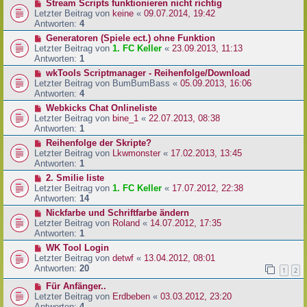
Stream Scripts funktionieren nicht richtig
Letzter Beitrag von
keine
«
09.07.2014, 19:42
Antworten:
4
Generatoren (Spiele ect.) ohne Funktion
Letzter Beitrag von
1. FC Keller
«
23.09.2013, 11:13
Antworten:
1
wkTools Scriptmanager - Reihenfolge/Download
Letzter Beitrag von
BumBumBass
«
05.09.2013, 16:06
Antworten:
4
Webkicks Chat Onlineliste
Letzter Beitrag von
bine_1
«
22.07.2013, 08:38
Antworten:
1
Reihenfolge der Skripte?
Letzter Beitrag von
Lkwmonster
«
17.02.2013, 13:45
Antworten:
1
2. Smilie liste
Letzter Beitrag von
1. FC Keller
«
17.07.2012, 22:38
Antworten:
14
Nickfarbe und Schriftfarbe ändern
Letzter Beitrag von
Roland
«
14.07.2012, 17:35
Antworten:
1
WK Tool Login
Letzter Beitrag von
detwf
«
13.04.2012, 08:01
Antworten:
20
1
2
Für Anfänger..
Letzter Beitrag von
Erdbeben
«
03.03.2012, 23:20
Antworten:
4