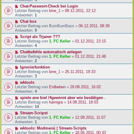
Chat-Passwort-Check bei Login
Letzter Beitrag von
bine_1
«
08.12.2011, 22:12
Antworten:
1
Chat box
Letzter Beitrag von
BumBumBass
«
06.12.2011, 08:39
Antworten:
9
Script als Trjaner ???
Letzter Beitrag von
1. FC Keller
«
01.12.2011, 23:15
Antworten:
4
Chatbefehle automatisch anlegen
Letzter Beitrag von
1. FC Keller
«
01.12.2011, 21:48
Antworten:
2
Ignorierfunktion
Letzter Beitrag von
bine_1
«
26.11.2011, 19:33
Antworten:
3
wktools
Letzter Beitrag von
Erdbeben
«
29.09.2011, 16:02
Antworten:
4
spiele ane biel /4gewinnt aber wie bestätigen .
Letzter Beitrag von
hamigra
«
14.08.2011, 18:03
Antworten:
14
Stream-Scripst
Letzter Beitrag von
1. FC Keller
«
12.08.2011, 11:07
Antworten:
1
wktools: Modmenü | Stream-Scripts
Letzter Beitrag von
1. FC Keller
«
18.05.2011, 00:33