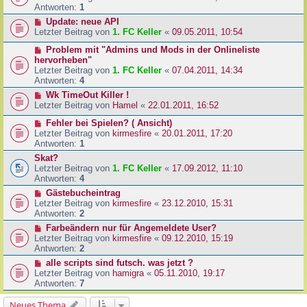
Antworten:
1
Update: neue API
Letzter Beitrag von
1. FC Keller
«
09.05.2011, 10:54
Problem mit "Admins und Mods in der Onlineliste
hervorheben"
Letzter Beitrag von
1. FC Keller
«
07.04.2011, 14:34
Antworten:
4
Wk TimeOut Killer !
Letzter Beitrag von
Hamel
«
22.01.2011, 16:52
Fehler bei Spielen? ( Ansicht)
Letzter Beitrag von
kirmesfire
«
20.01.2011, 17:20
Antworten:
1
Skat?
Letzter Beitrag von
1. FC Keller
«
17.09.2012, 11:10
Antworten:
4
Gästebucheintrag
Letzter Beitrag von
kirmesfire
«
23.12.2010, 15:31
Antworten:
2
Farbeändern nur für Angemeldete User?
Letzter Beitrag von
kirmesfire
«
09.12.2010, 15:19
Antworten:
2
alle scripts sind futsch. was jetzt ?
Letzter Beitrag von
hamigra
«
05.11.2010, 19:17
Antworten:
7
Neues Thema