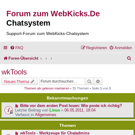
Forum zum WebKicks.De
Chatsystem
Support-Forum zum WebKicks-Chatsystem
FAQ
Registrieren
Anmelden
S
Foren-Übersicht
u
wkTools
c
Suche
Erweiterte Suche
Neues Thema
h
Themen als gelesen markieren
• 35 Themen • Seite
1
von
1
e
Bekanntmachungen
Bitte vor dem ersten Post lesen: Wie poste ich richtig?
Letzter Beitrag von
Linus
«
06.05.2011, 18:04
Verfasst in
Allgemeines
Themen
wkTools - Werkzeuge für Chatadmins