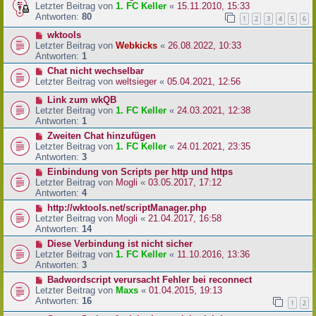
Letzter Beitrag von
1. FC Keller
«
15.11.2010, 15:33
Antworten:
80
1
2
3
4
5
6
wktools
Letzter Beitrag von
Webkicks
«
26.08.2022, 10:33
Antworten:
1
Chat nicht wechselbar
Letzter Beitrag von
weltsieger
«
05.04.2021, 12:56
Link zum wkQB
Letzter Beitrag von
1. FC Keller
«
24.03.2021, 12:38
Antworten:
1
Zweiten Chat hinzufügen
Letzter Beitrag von
1. FC Keller
«
24.01.2021, 23:35
Antworten:
3
Einbindung von Scripts per http und https
Letzter Beitrag von
Mogli
«
03.05.2017, 17:12
Antworten:
4
http://wktools.net/scriptManager.php
Letzter Beitrag von
Mogli
«
21.04.2017, 16:58
Antworten:
14
Diese Verbindung ist nicht sicher
Letzter Beitrag von
1. FC Keller
«
11.10.2016, 13:36
Antworten:
3
Badwordscript verursacht Fehler bei reconnect
Letzter Beitrag von
Maxs
«
01.04.2015, 19:13
Antworten:
16
1
2