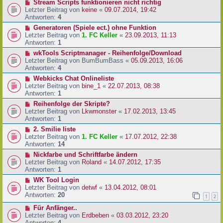
Stream Scripts funktionieren nicht richtig
Letzter Beitrag von
keine
«
09.07.2014, 19:42
Antworten:
4
Generatoren (Spiele ect.) ohne Funktion
Letzter Beitrag von
1. FC Keller
«
23.09.2013, 11:13
Antworten:
1
wkTools Scriptmanager - Reihenfolge/Download
Letzter Beitrag von
BumBumBass
«
05.09.2013, 16:06
Antworten:
4
Webkicks Chat Onlineliste
Letzter Beitrag von
bine_1
«
22.07.2013, 08:38
Antworten:
1
Reihenfolge der Skripte?
Letzter Beitrag von
Lkwmonster
«
17.02.2013, 13:45
Antworten:
1
2. Smilie liste
Letzter Beitrag von
1. FC Keller
«
17.07.2012, 22:38
Antworten:
14
Nickfarbe und Schriftfarbe ändern
Letzter Beitrag von
Roland
«
14.07.2012, 17:35
Antworten:
1
WK Tool Login
Letzter Beitrag von
detwf
«
13.04.2012, 08:01
Antworten:
20
1
2
Für Anfänger..
Letzter Beitrag von
Erdbeben
«
03.03.2012, 23:20
Antworten:
4