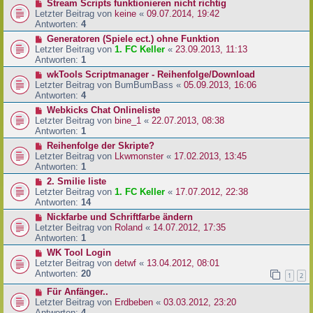
Stream Scripts funktionieren nicht richtig
Letzter Beitrag von
keine
«
09.07.2014, 19:42
Antworten:
4
Generatoren (Spiele ect.) ohne Funktion
Letzter Beitrag von
1. FC Keller
«
23.09.2013, 11:13
Antworten:
1
wkTools Scriptmanager - Reihenfolge/Download
Letzter Beitrag von
BumBumBass
«
05.09.2013, 16:06
Antworten:
4
Webkicks Chat Onlineliste
Letzter Beitrag von
bine_1
«
22.07.2013, 08:38
Antworten:
1
Reihenfolge der Skripte?
Letzter Beitrag von
Lkwmonster
«
17.02.2013, 13:45
Antworten:
1
2. Smilie liste
Letzter Beitrag von
1. FC Keller
«
17.07.2012, 22:38
Antworten:
14
Nickfarbe und Schriftfarbe ändern
Letzter Beitrag von
Roland
«
14.07.2012, 17:35
Antworten:
1
WK Tool Login
Letzter Beitrag von
detwf
«
13.04.2012, 08:01
Antworten:
20
1
2
Für Anfänger..
Letzter Beitrag von
Erdbeben
«
03.03.2012, 23:20
Antworten:
4