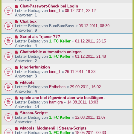
Chat-Passwort-Check bei Login
Letzter Beitrag von
bine_1
«
08.12.2011, 22:12
Antworten:
1
Chat box
Letzter Beitrag von
BumBumBass
«
06.12.2011, 08:39
Antworten:
9
Script als Trjaner ???
Letzter Beitrag von
1. FC Keller
«
01.12.2011, 23:15
Antworten:
4
Chatbefehle automatisch anlegen
Letzter Beitrag von
1. FC Keller
«
01.12.2011, 21:48
Antworten:
2
Ignorierfunktion
Letzter Beitrag von
bine_1
«
26.11.2011, 19:33
Antworten:
3
wktools
Letzter Beitrag von
Erdbeben
«
29.09.2011, 16:02
Antworten:
4
spiele ane biel /4gewinnt aber wie bestätigen .
Letzter Beitrag von
hamigra
«
14.08.2011, 18:03
Antworten:
14
Stream-Scripst
Letzter Beitrag von
1. FC Keller
«
12.08.2011, 11:07
Antworten:
1
wktools: Modmenü | Stream-Scripts
Letzter Beitrag von
1. FC Keller
«
18.05.2011, 00:33