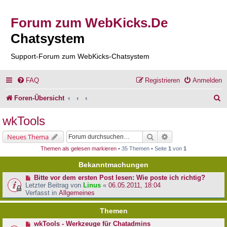
Forum zum WebKicks.De
Chatsystem
Support-Forum zum WebKicks-Chatsystem
FAQ
Registrieren
Anmelden
S
Foren-Übersicht
u
wkTools
c
Suche
Erweiterte Suche
Neues Thema
h
Themen als gelesen markieren
• 35 Themen • Seite
1
von
1
e
Bekanntmachungen
Bitte vor dem ersten Post lesen: Wie poste ich richtig?
Letzter Beitrag von
Linus
«
06.05.2011, 18:04
Verfasst in
Allgemeines
Themen
wkTools - Werkzeuge für Chatadmins