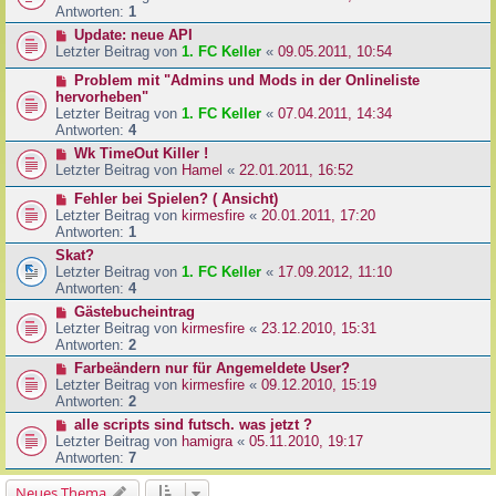
Antworten:
1
Update: neue API
Letzter Beitrag von
1. FC Keller
«
09.05.2011, 10:54
Problem mit "Admins und Mods in der Onlineliste
hervorheben"
Letzter Beitrag von
1. FC Keller
«
07.04.2011, 14:34
Antworten:
4
Wk TimeOut Killer !
Letzter Beitrag von
Hamel
«
22.01.2011, 16:52
Fehler bei Spielen? ( Ansicht)
Letzter Beitrag von
kirmesfire
«
20.01.2011, 17:20
Antworten:
1
Skat?
Letzter Beitrag von
1. FC Keller
«
17.09.2012, 11:10
Antworten:
4
Gästebucheintrag
Letzter Beitrag von
kirmesfire
«
23.12.2010, 15:31
Antworten:
2
Farbeändern nur für Angemeldete User?
Letzter Beitrag von
kirmesfire
«
09.12.2010, 15:19
Antworten:
2
alle scripts sind futsch. was jetzt ?
Letzter Beitrag von
hamigra
«
05.11.2010, 19:17
Antworten:
7
Neues Thema