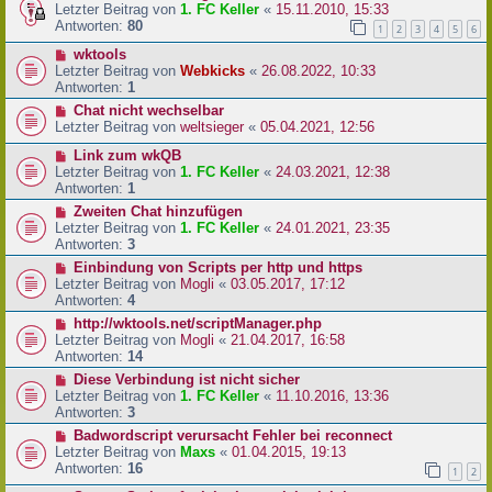
Letzter Beitrag von
1. FC Keller
«
15.11.2010, 15:33
Antworten:
80
1
2
3
4
5
6
wktools
Letzter Beitrag von
Webkicks
«
26.08.2022, 10:33
Antworten:
1
Chat nicht wechselbar
Letzter Beitrag von
weltsieger
«
05.04.2021, 12:56
Link zum wkQB
Letzter Beitrag von
1. FC Keller
«
24.03.2021, 12:38
Antworten:
1
Zweiten Chat hinzufügen
Letzter Beitrag von
1. FC Keller
«
24.01.2021, 23:35
Antworten:
3
Einbindung von Scripts per http und https
Letzter Beitrag von
Mogli
«
03.05.2017, 17:12
Antworten:
4
http://wktools.net/scriptManager.php
Letzter Beitrag von
Mogli
«
21.04.2017, 16:58
Antworten:
14
Diese Verbindung ist nicht sicher
Letzter Beitrag von
1. FC Keller
«
11.10.2016, 13:36
Antworten:
3
Badwordscript verursacht Fehler bei reconnect
Letzter Beitrag von
Maxs
«
01.04.2015, 19:13
Antworten:
16
1
2