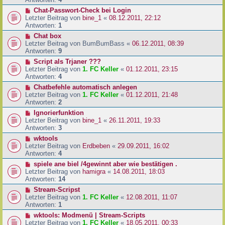
Chat-Passwort-Check bei Login
Letzter Beitrag von
bine_1
«
08.12.2011, 22:12
Antworten:
1
Chat box
Letzter Beitrag von
BumBumBass
«
06.12.2011, 08:39
Antworten:
9
Script als Trjaner ???
Letzter Beitrag von
1. FC Keller
«
01.12.2011, 23:15
Antworten:
4
Chatbefehle automatisch anlegen
Letzter Beitrag von
1. FC Keller
«
01.12.2011, 21:48
Antworten:
2
Ignorierfunktion
Letzter Beitrag von
bine_1
«
26.11.2011, 19:33
Antworten:
3
wktools
Letzter Beitrag von
Erdbeben
«
29.09.2011, 16:02
Antworten:
4
spiele ane biel /4gewinnt aber wie bestätigen .
Letzter Beitrag von
hamigra
«
14.08.2011, 18:03
Antworten:
14
Stream-Scripst
Letzter Beitrag von
1. FC Keller
«
12.08.2011, 11:07
Antworten:
1
wktools: Modmenü | Stream-Scripts
Letzter Beitrag von
1. FC Keller
«
18.05.2011, 00:33