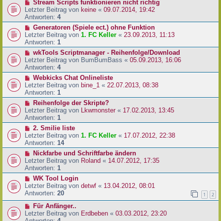
Stream Scripts funktionieren nicht richtig
Letzter Beitrag von
keine
«
09.07.2014, 19:42
Antworten:
4
Generatoren (Spiele ect.) ohne Funktion
Letzter Beitrag von
1. FC Keller
«
23.09.2013, 11:13
Antworten:
1
wkTools Scriptmanager - Reihenfolge/Download
Letzter Beitrag von
BumBumBass
«
05.09.2013, 16:06
Antworten:
4
Webkicks Chat Onlineliste
Letzter Beitrag von
bine_1
«
22.07.2013, 08:38
Antworten:
1
Reihenfolge der Skripte?
Letzter Beitrag von
Lkwmonster
«
17.02.2013, 13:45
Antworten:
1
2. Smilie liste
Letzter Beitrag von
1. FC Keller
«
17.07.2012, 22:38
Antworten:
14
Nickfarbe und Schriftfarbe ändern
Letzter Beitrag von
Roland
«
14.07.2012, 17:35
Antworten:
1
WK Tool Login
Letzter Beitrag von
detwf
«
13.04.2012, 08:01
Antworten:
20
1
2
Für Anfänger..
Letzter Beitrag von
Erdbeben
«
03.03.2012, 23:20
Antworten:
4