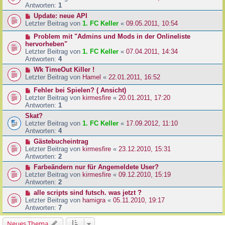
Antworten:
1
Update: neue API
Letzter Beitrag von
1. FC Keller
«
09.05.2011, 10:54
Problem mit "Admins und Mods in der Onlineliste
hervorheben"
Letzter Beitrag von
1. FC Keller
«
07.04.2011, 14:34
Antworten:
4
Wk TimeOut Killer !
Letzter Beitrag von
Hamel
«
22.01.2011, 16:52
Fehler bei Spielen? ( Ansicht)
Letzter Beitrag von
kirmesfire
«
20.01.2011, 17:20
Antworten:
1
Skat?
Letzter Beitrag von
1. FC Keller
«
17.09.2012, 11:10
Antworten:
4
Gästebucheintrag
Letzter Beitrag von
kirmesfire
«
23.12.2010, 15:31
Antworten:
2
Farbeändern nur für Angemeldete User?
Letzter Beitrag von
kirmesfire
«
09.12.2010, 15:19
Antworten:
2
alle scripts sind futsch. was jetzt ?
Letzter Beitrag von
hamigra
«
05.11.2010, 19:17
Antworten:
7
Neues Thema