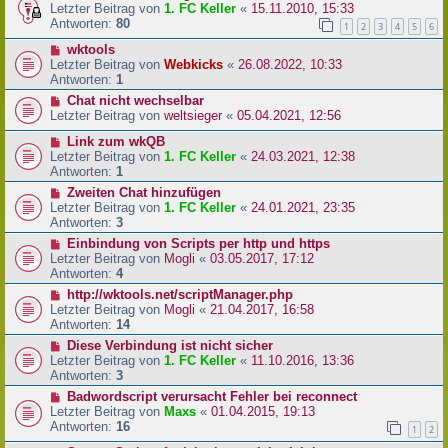
Letzter Beitrag von
1. FC Keller
«
15.11.2010, 15:33
Antworten:
80
1
2
3
4
5
6
wktools
Letzter Beitrag von
Webkicks
«
26.08.2022, 10:33
Antworten:
1
Chat nicht wechselbar
Letzter Beitrag von
weltsieger
«
05.04.2021, 12:56
Link zum wkQB
Letzter Beitrag von
1. FC Keller
«
24.03.2021, 12:38
Antworten:
1
Zweiten Chat hinzufügen
Letzter Beitrag von
1. FC Keller
«
24.01.2021, 23:35
Antworten:
3
Einbindung von Scripts per http und https
Letzter Beitrag von
Mogli
«
03.05.2017, 17:12
Antworten:
4
http://wktools.net/scriptManager.php
Letzter Beitrag von
Mogli
«
21.04.2017, 16:58
Antworten:
14
Diese Verbindung ist nicht sicher
Letzter Beitrag von
1. FC Keller
«
11.10.2016, 13:36
Antworten:
3
Badwordscript verursacht Fehler bei reconnect
Letzter Beitrag von
Maxs
«
01.04.2015, 19:13
Antworten:
16
1
2