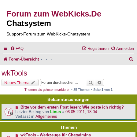
Forum zum WebKicks.De
Chatsystem
Support-Forum zum WebKicks-Chatsystem
FAQ
Registrieren
Anmelden
S
Foren-Übersicht
u
wkTools
c
Suche
Erweiterte Suche
Neues Thema
h
Themen als gelesen markieren
• 35 Themen • Seite
1
von
1
e
Bekanntmachungen
Bitte vor dem ersten Post lesen: Wie poste ich richtig?
Letzter Beitrag von
Linus
«
06.05.2011, 18:04
Verfasst in
Allgemeines
Themen
wkTools - Werkzeuge für Chatadmins