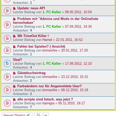
Antworten:
1
Update: neue API
Letzter Beitrag von
1. FC Keller
«
09.05.2011, 10:54
Problem mit "Admins und Mods in der Onlineliste
hervorheben"
Letzter Beitrag von
1. FC Keller
«
07.04.2011, 14:34
Antworten:
4
Wk TimeOut Killer !
Letzter Beitrag von
Hamel
«
22.01.2011, 16:52
Fehler bei Spielen? ( Ansicht)
Letzter Beitrag von
kirmesfire
«
20.01.2011, 17:20
Antworten:
1
Skat?
Letzter Beitrag von
1. FC Keller
«
17.09.2012, 11:10
Antworten:
4
Gästebucheintrag
Letzter Beitrag von
kirmesfire
«
23.12.2010, 15:31
Antworten:
2
Farbeändern nur für Angemeldete User?
Letzter Beitrag von
kirmesfire
«
09.12.2010, 15:19
Antworten:
2
alle scripts sind futsch. was jetzt ?
Letzter Beitrag von
hamigra
«
05.11.2010, 19:17
Antworten:
7
Neues Thema