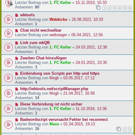
Letzter Beitrag von
1. FC Keller
«
15.11.2010, 15:33
Antworten:
80
1
2
3
4
5
6
wktools
Letzter Beitrag von
Webkicks
«
26.08.2022, 10:33
Antworten:
1
Chat nicht wechselbar
Letzter Beitrag von
weltsieger
«
05.04.2021, 12:56
Link zum wkQB
Letzter Beitrag von
1. FC Keller
«
24.03.2021, 12:38
Antworten:
1
Zweiten Chat hinzufügen
Letzter Beitrag von
1. FC Keller
«
24.01.2021, 23:35
Antworten:
3
Einbindung von Scripts per http und https
Letzter Beitrag von
Mogli
«
03.05.2017, 17:12
Antworten:
4
http://wktools.net/scriptManager.php
Letzter Beitrag von
Mogli
«
21.04.2017, 16:58
Antworten:
14
Diese Verbindung ist nicht sicher
Letzter Beitrag von
1. FC Keller
«
11.10.2016, 13:36
Antworten:
3
Badwordscript verursacht Fehler bei reconnect
Letzter Beitrag von
Maxs
«
01.04.2015, 19:13
Antworten:
16
1
2