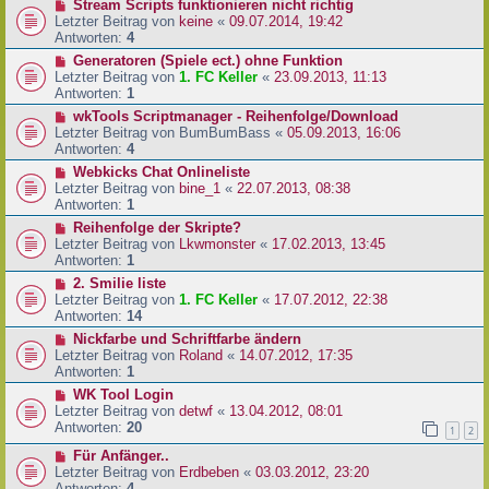
Stream Scripts funktionieren nicht richtig
Letzter Beitrag von
keine
«
09.07.2014, 19:42
Antworten:
4
Generatoren (Spiele ect.) ohne Funktion
Letzter Beitrag von
1. FC Keller
«
23.09.2013, 11:13
Antworten:
1
wkTools Scriptmanager - Reihenfolge/Download
Letzter Beitrag von
BumBumBass
«
05.09.2013, 16:06
Antworten:
4
Webkicks Chat Onlineliste
Letzter Beitrag von
bine_1
«
22.07.2013, 08:38
Antworten:
1
Reihenfolge der Skripte?
Letzter Beitrag von
Lkwmonster
«
17.02.2013, 13:45
Antworten:
1
2. Smilie liste
Letzter Beitrag von
1. FC Keller
«
17.07.2012, 22:38
Antworten:
14
Nickfarbe und Schriftfarbe ändern
Letzter Beitrag von
Roland
«
14.07.2012, 17:35
Antworten:
1
WK Tool Login
Letzter Beitrag von
detwf
«
13.04.2012, 08:01
Antworten:
20
1
2
Für Anfänger..
Letzter Beitrag von
Erdbeben
«
03.03.2012, 23:20
Antworten:
4