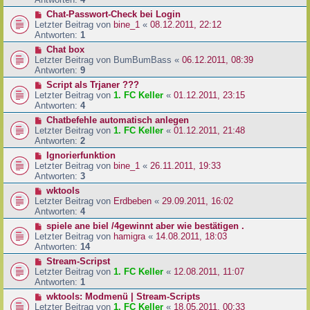
Chat-Passwort-Check bei Login
Letzter Beitrag von
bine_1
«
08.12.2011, 22:12
Antworten:
1
Chat box
Letzter Beitrag von
BumBumBass
«
06.12.2011, 08:39
Antworten:
9
Script als Trjaner ???
Letzter Beitrag von
1. FC Keller
«
01.12.2011, 23:15
Antworten:
4
Chatbefehle automatisch anlegen
Letzter Beitrag von
1. FC Keller
«
01.12.2011, 21:48
Antworten:
2
Ignorierfunktion
Letzter Beitrag von
bine_1
«
26.11.2011, 19:33
Antworten:
3
wktools
Letzter Beitrag von
Erdbeben
«
29.09.2011, 16:02
Antworten:
4
spiele ane biel /4gewinnt aber wie bestätigen .
Letzter Beitrag von
hamigra
«
14.08.2011, 18:03
Antworten:
14
Stream-Scripst
Letzter Beitrag von
1. FC Keller
«
12.08.2011, 11:07
Antworten:
1
wktools: Modmenü | Stream-Scripts
Letzter Beitrag von
1. FC Keller
«
18.05.2011, 00:33