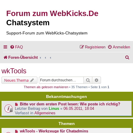
Forum zum WebKicks.De
Chatsystem
Support-Forum zum WebKicks-Chatsystem
FAQ
Registrieren
Anmelden
S
Foren-Übersicht
u
wkTools
c
Suche
Erweiterte Suche
Neues Thema
h
Themen als gelesen markieren
• 35 Themen • Seite
1
von
1
e
Bekanntmachungen
Bitte vor dem ersten Post lesen: Wie poste ich richtig?
Letzter Beitrag von
Linus
«
06.05.2011, 18:04
Verfasst in
Allgemeines
Themen
wkTools - Werkzeuge für Chatadmins