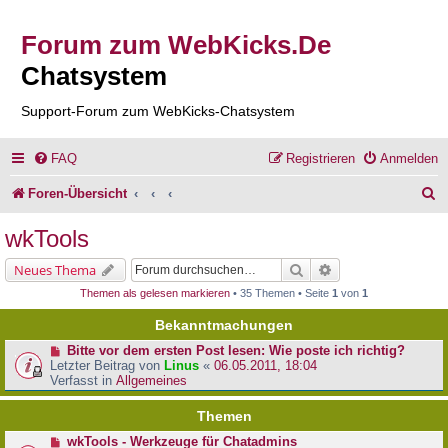
Forum zum WebKicks.De
Chatsystem
Support-Forum zum WebKicks-Chatsystem
FAQ
Registrieren
Anmelden
S
Foren-Übersicht
u
wkTools
c
Suche
Erweiterte Suche
Neues Thema
h
Themen als gelesen markieren
• 35 Themen • Seite
1
von
1
e
Bekanntmachungen
Bitte vor dem ersten Post lesen: Wie poste ich richtig?
Letzter Beitrag von
Linus
«
06.05.2011, 18:04
Verfasst in
Allgemeines
Themen
wkTools - Werkzeuge für Chatadmins