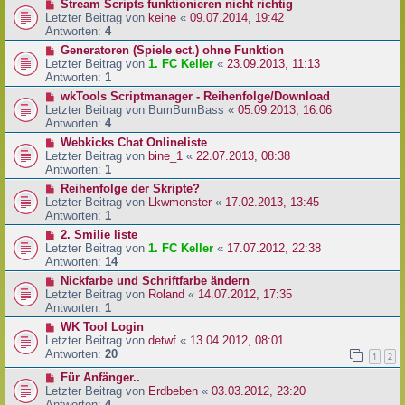
Stream Scripts funktionieren nicht richtig
Letzter Beitrag von
keine
«
09.07.2014, 19:42
Antworten:
4
Generatoren (Spiele ect.) ohne Funktion
Letzter Beitrag von
1. FC Keller
«
23.09.2013, 11:13
Antworten:
1
wkTools Scriptmanager - Reihenfolge/Download
Letzter Beitrag von
BumBumBass
«
05.09.2013, 16:06
Antworten:
4
Webkicks Chat Onlineliste
Letzter Beitrag von
bine_1
«
22.07.2013, 08:38
Antworten:
1
Reihenfolge der Skripte?
Letzter Beitrag von
Lkwmonster
«
17.02.2013, 13:45
Antworten:
1
2. Smilie liste
Letzter Beitrag von
1. FC Keller
«
17.07.2012, 22:38
Antworten:
14
Nickfarbe und Schriftfarbe ändern
Letzter Beitrag von
Roland
«
14.07.2012, 17:35
Antworten:
1
WK Tool Login
Letzter Beitrag von
detwf
«
13.04.2012, 08:01
Antworten:
20
1
2
Für Anfänger..
Letzter Beitrag von
Erdbeben
«
03.03.2012, 23:20
Antworten:
4