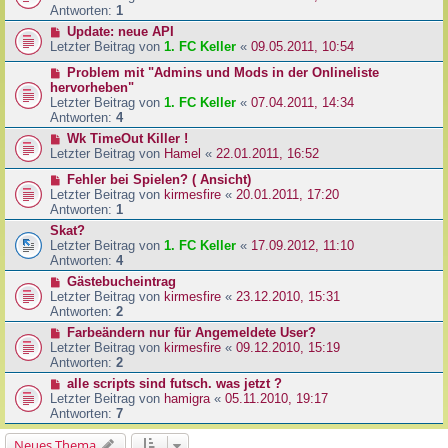
Antworten:
1
Update: neue API
Letzter Beitrag von
1. FC Keller
«
09.05.2011, 10:54
Problem mit "Admins und Mods in der Onlineliste
hervorheben"
Letzter Beitrag von
1. FC Keller
«
07.04.2011, 14:34
Antworten:
4
Wk TimeOut Killer !
Letzter Beitrag von
Hamel
«
22.01.2011, 16:52
Fehler bei Spielen? ( Ansicht)
Letzter Beitrag von
kirmesfire
«
20.01.2011, 17:20
Antworten:
1
Skat?
Letzter Beitrag von
1. FC Keller
«
17.09.2012, 11:10
Antworten:
4
Gästebucheintrag
Letzter Beitrag von
kirmesfire
«
23.12.2010, 15:31
Antworten:
2
Farbeändern nur für Angemeldete User?
Letzter Beitrag von
kirmesfire
«
09.12.2010, 15:19
Antworten:
2
alle scripts sind futsch. was jetzt ?
Letzter Beitrag von
hamigra
«
05.11.2010, 19:17
Antworten:
7
Neues Thema