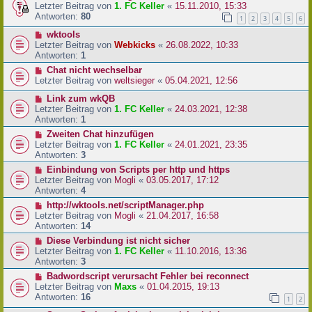
Letzter Beitrag von
1. FC Keller
«
15.11.2010, 15:33
Antworten:
80
1
2
3
4
5
6
wktools
Letzter Beitrag von
Webkicks
«
26.08.2022, 10:33
Antworten:
1
Chat nicht wechselbar
Letzter Beitrag von
weltsieger
«
05.04.2021, 12:56
Link zum wkQB
Letzter Beitrag von
1. FC Keller
«
24.03.2021, 12:38
Antworten:
1
Zweiten Chat hinzufügen
Letzter Beitrag von
1. FC Keller
«
24.01.2021, 23:35
Antworten:
3
Einbindung von Scripts per http und https
Letzter Beitrag von
Mogli
«
03.05.2017, 17:12
Antworten:
4
http://wktools.net/scriptManager.php
Letzter Beitrag von
Mogli
«
21.04.2017, 16:58
Antworten:
14
Diese Verbindung ist nicht sicher
Letzter Beitrag von
1. FC Keller
«
11.10.2016, 13:36
Antworten:
3
Badwordscript verursacht Fehler bei reconnect
Letzter Beitrag von
Maxs
«
01.04.2015, 19:13
Antworten:
16
1
2