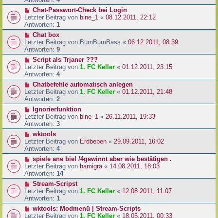
Chat-Passwort-Check bei Login
Letzter Beitrag von
bine_1
«
08.12.2011, 22:12
Antworten:
1
Chat box
Letzter Beitrag von
BumBumBass
«
06.12.2011, 08:39
Antworten:
9
Script als Trjaner ???
Letzter Beitrag von
1. FC Keller
«
01.12.2011, 23:15
Antworten:
4
Chatbefehle automatisch anlegen
Letzter Beitrag von
1. FC Keller
«
01.12.2011, 21:48
Antworten:
2
Ignorierfunktion
Letzter Beitrag von
bine_1
«
26.11.2011, 19:33
Antworten:
3
wktools
Letzter Beitrag von
Erdbeben
«
29.09.2011, 16:02
Antworten:
4
spiele ane biel /4gewinnt aber wie bestätigen .
Letzter Beitrag von
hamigra
«
14.08.2011, 18:03
Antworten:
14
Stream-Scripst
Letzter Beitrag von
1. FC Keller
«
12.08.2011, 11:07
Antworten:
1
wktools: Modmenü | Stream-Scripts
Letzter Beitrag von
1. FC Keller
«
18.05.2011, 00:33