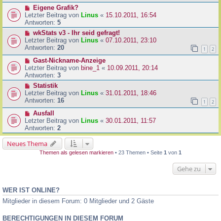
Eigene Grafik?
Letzter Beitrag von
Linus
«
15.10.2011, 16:54
Antworten:
5
wkStats v3 - Ihr seid gefragt!
Letzter Beitrag von
Linus
«
07.10.2011, 23:10
Antworten:
20
1
2
Gast-Nickname-Anzeige
Letzter Beitrag von
bine_1
«
10.09.2011, 20:14
Antworten:
3
Statistik
Letzter Beitrag von
Linus
«
31.01.2011, 18:46
Antworten:
16
1
2
Ausfall
Letzter Beitrag von
Linus
«
30.01.2011, 11:57
Antworten:
2
Neues Thema
Themen als gelesen markieren
• 23 Themen • Seite
1
von
1
Gehe zu
WER IST ONLINE?
Mitglieder in diesem Forum: 0 Mitglieder und 2 Gäste
BERECHTIGUNGEN IN DIESEM FORUM