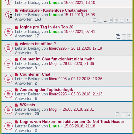
Letzter Beitrag von
Linus
«
16.02.2021, 18:10
wkstats.de - Kostenlose Chatanalyse
Letzter Beitrag von
Linus
«
15.11.2010, 16:08
Antworten:
163
1
8
9
10
11
…
logins pro Tag in den Top 20
Letzter Beitrag von
Linus
«
10.09.2021, 07:41
Antworten:
17
1
2
wkstats ist offline ?
Letzter Beitrag von
libero9295
«
26.11.2020, 17:19
Antworten:
3
Counter im Chat funktioniert nicht mehr
Letzter Beitrag von
Mogli
«
29.09.2020, 21:36
Antworten:
9
Counter im Chat
Letzter Beitrag von
libero9295
«
02.12.2018, 13:36
Antworten:
2
Änderung der Toplistenlogik
Letzter Beitrag von
libero9295
«
03.06.2018, 21:13
Antworten:
6
WKstats
Letzter Beitrag von
Mogli
«
26.05.2018, 22:01
Antworten:
20
1
2
Logins von Nutzern mit aktiviertem Do-Not-Track-Header
Letzter Beitrag von
Linus
«
15.05.2018, 21:18
Antworten:
2