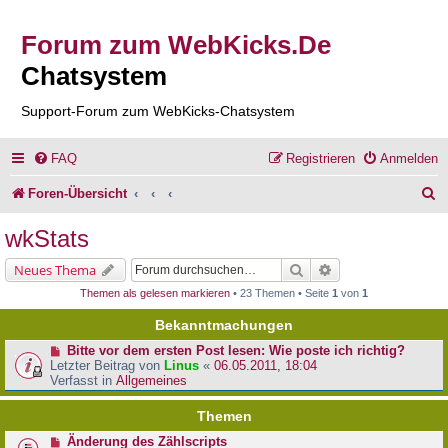
Forum zum WebKicks.De
Chatsystem
Support-Forum zum WebKicks-Chatsystem
FAQ
Registrieren
Anmelden
S
Foren-Übersicht
u
wkStats
c
Suche
Erweiterte Suche
Neues Thema
h
Themen als gelesen markieren
• 23 Themen • Seite
1
von
1
e
Bekanntmachungen
Bitte vor dem ersten Post lesen: Wie poste ich richtig?
Letzter Beitrag von
Linus
«
06.05.2011, 18:04
Verfasst in
Allgemeines
Themen
Änderung des Zählscripts