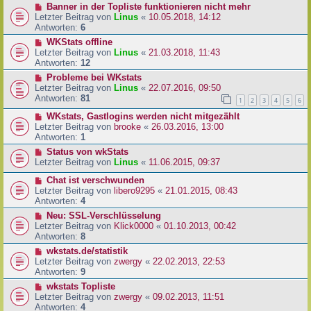
Banner in der Topliste funktionieren nicht mehr
Letzter Beitrag von
Linus
«
10.05.2018, 14:12
Antworten:
6
WKStats offline
Letzter Beitrag von
Linus
«
21.03.2018, 11:43
Antworten:
12
Probleme bei WKstats
Letzter Beitrag von
Linus
«
22.07.2016, 09:50
Antworten:
81
1
2
3
4
5
6
WKstats, Gastlogins werden nicht mitgezählt
Letzter Beitrag von
brooke
«
26.03.2016, 13:00
Antworten:
1
Status von wkStats
Letzter Beitrag von
Linus
«
11.06.2015, 09:37
Chat ist verschwunden
Letzter Beitrag von
libero9295
«
21.01.2015, 08:43
Antworten:
4
Neu: SSL-Verschlüsselung
Letzter Beitrag von
Klick0000
«
01.10.2013, 00:42
Antworten:
8
wkstats.de/statistik
Letzter Beitrag von
zwergy
«
22.02.2013, 22:53
Antworten:
9
wkstats Topliste
Letzter Beitrag von
zwergy
«
09.02.2013, 11:51
Antworten:
4