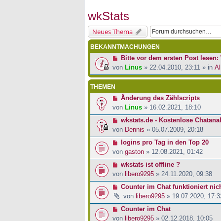
wkStats
Neues Thema
BEKANNTMACHUNGEN
Bitte vor dem ersten Post lesen: 
von
Linus
» 22.04.2010, 23:11 » in
Al
THEMEN
Änderung des Zählscripts
von
Linus
» 16.02.2021, 18:10
wkstats.de - Kostenlose Chatana
von
Dennis
» 05.07.2009, 20:18
logins pro Tag in den Top 20
von
gaston
» 12.08.2021, 01:42
wkstats ist offline ?
von
libero9295
» 24.11.2020, 09:38
Counter im Chat funktioniert nic
von
libero9295
» 19.07.2020, 17:3
Counter im Chat
von
libero9295
» 02.12.2018, 10:05