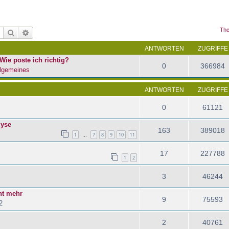
The
Suche
Erweiterte Suche
ANTWORTEN
ZUGRIFFE
Wie poste ich richtig?
0
366984
lgemeines
ANTWORTEN
ZUGRIFFE
0
61121
lyse
163
389018
1
7
8
9
10
11
…
17
227788
1
2
3
46244
ht mehr
9
75593
2
2
40761