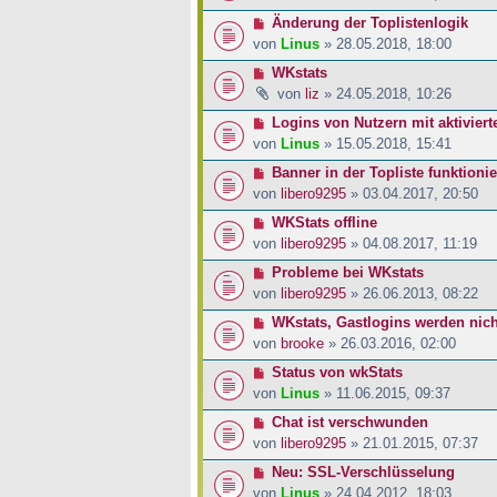
Änderung der Toplistenlogik
von
Linus
» 28.05.2018, 18:00
WKstats
von
liz
» 24.05.2018, 10:26
Logins von Nutzern mit aktivier
von
Linus
» 15.05.2018, 15:41
Banner in der Topliste funktioni
von
libero9295
» 03.04.2017, 20:50
WKStats offline
von
libero9295
» 04.08.2017, 11:19
Probleme bei WKstats
von
libero9295
» 26.06.2013, 08:22
WKstats, Gastlogins werden nich
von
brooke
» 26.03.2016, 02:00
Status von wkStats
von
Linus
» 11.06.2015, 09:37
Chat ist verschwunden
von
libero9295
» 21.01.2015, 07:37
Neu: SSL-Verschlüsselung
von
Linus
» 24.04.2012, 18:03