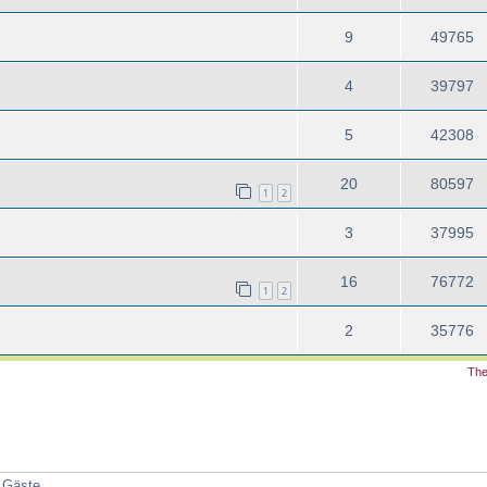
9
49765
4
39797
5
42308
20
80597
1
2
3
37995
16
76772
1
2
2
35776
The
2 Gäste