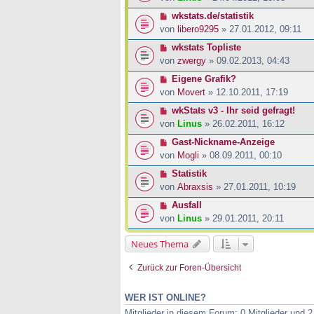
wkstats.de/statistik
von
libero9295
» 27.01.2012, 09:11
wkstats Topliste
von
zwergy
» 09.02.2013, 04:43
Eigene Grafik?
von
Movert
» 12.10.2011, 17:19
wkStats v3 - Ihr seid gefragt!
von
Linus
» 26.02.2011, 16:12
Gast-Nickname-Anzeige
von
Mogli
» 08.09.2011, 00:10
Statistik
von
Abraxsis
» 27.01.2011, 10:19
Ausfall
von
Linus
» 29.01.2011, 20:11
Neues Thema
Zurück zur Foren-Übersicht
WER IST ONLINE?
Mitglieder in diesem Forum: 0 Mitglieder und 