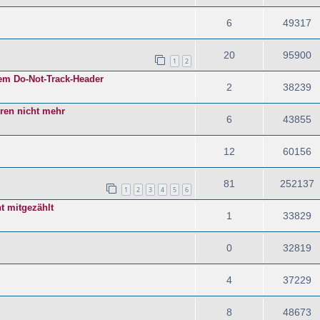
6
49317
20
95900
1
2
tem Do-Not-Track-Header
2
38239
eren nicht mehr
6
43855
12
60156
81
252137
1
2
3
4
5
6
t mitgezählt
1
33829
0
32819
4
37229
8
48673