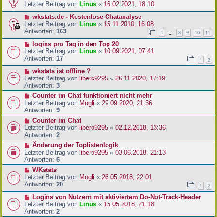
Letzter Beitrag von
Linus
«
16.02.2021, 18:10
wkstats.de - Kostenlose Chatanalyse
Letzter Beitrag von
Linus
«
15.11.2010, 16:08
Antworten:
163
1
8
9
10
11
…
logins pro Tag in den Top 20
Letzter Beitrag von
Linus
«
10.09.2021, 07:41
Antworten:
17
1
2
wkstats ist offline ?
Letzter Beitrag von
libero9295
«
26.11.2020, 17:19
Antworten:
3
Counter im Chat funktioniert nicht mehr
Letzter Beitrag von
Mogli
«
29.09.2020, 21:36
Antworten:
9
Counter im Chat
Letzter Beitrag von
libero9295
«
02.12.2018, 13:36
Antworten:
2
Änderung der Toplistenlogik
Letzter Beitrag von
libero9295
«
03.06.2018, 21:13
Antworten:
6
WKstats
Letzter Beitrag von
Mogli
«
26.05.2018, 22:01
Antworten:
20
1
2
Logins von Nutzern mit aktiviertem Do-Not-Track-Header
Letzter Beitrag von
Linus
«
15.05.2018, 21:18
Antworten:
2