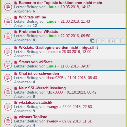
Banner in der Topliste funktionieren nicht mehr
Letzter Beitrag von
Linus
«
10.05.2018, 14:12
Antworten:
6
WKStats offline
Letzter Beitrag von
Linus
«
21.03.2018, 11:43
Antworten:
12
Probleme bei WKstats
Letzter Beitrag von
Linus
«
22.07.2016, 09:50
Antworten:
81
1
2
3
4
5
6
WKstats, Gastlogins werden nicht mitgezählt
Letzter Beitrag von
brooke
«
26.03.2016, 13:00
Antworten:
1
Status von wkStats
Letzter Beitrag von
Linus
«
11.06.2015, 09:37
Chat ist verschwunden
Letzter Beitrag von
libero9295
«
21.01.2015, 08:43
Antworten:
4
Neu: SSL-Verschlüsselung
Letzter Beitrag von
Klick0000
«
01.10.2013, 00:42
Antworten:
8
wkstats.de/statistik
Letzter Beitrag von
zwergy
«
22.02.2013, 22:53
Antworten:
9
wkstats Topliste
Letzter Beitrag von
zwergy
«
09.02.2013, 11:51
Antworten:
4