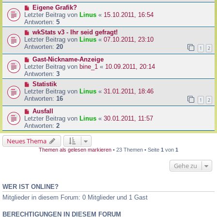
Eigene Grafik?
Letzter Beitrag von
Linus
«
15.10.2011, 16:54
Antworten:
5
wkStats v3 - Ihr seid gefragt!
Letzter Beitrag von
Linus
«
07.10.2011, 23:10
Antworten:
20
1
2
Gast-Nickname-Anzeige
Letzter Beitrag von
bine_1
«
10.09.2011, 20:14
Antworten:
3
Statistik
Letzter Beitrag von
Linus
«
31.01.2011, 18:46
Antworten:
16
1
2
Ausfall
Letzter Beitrag von
Linus
«
30.01.2011, 11:57
Antworten:
2
Neues Thema
Themen als gelesen markieren
• 23 Themen • Seite
1
von
1
Gehe zu
WER IST ONLINE?
Mitglieder in diesem Forum: 0 Mitglieder und 1 Gast
BERECHTIGUNGEN IN DIESEM FORUM