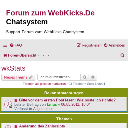
Forum zum WebKicks.De
Chatsystem
Support-Forum zum WebKicks-Chatsystem
FAQ
Registrieren
Anmelden
S
Foren-Übersicht
u
wkStats
c
Suche
Erweiterte Suche
Neues Thema
h
Themen als gelesen markieren
• 23 Themen • Seite
1
von
1
e
Bekanntmachungen
Bitte vor dem ersten Post lesen: Wie poste ich richtig?
Letzter Beitrag von
Linus
«
06.05.2011, 18:04
Verfasst in
Allgemeines
Themen
Änderung des Zählscripts