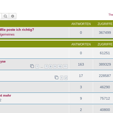
The
Suche
Erweiterte Suche
ANTWORTEN
ZUGRIFFE
Wie poste ich richtig?
0
367499
lgemeines
ANTWORTEN
ZUGRIFFE
0
61251
lyse
163
389329
1
7
8
9
10
11
…
17
228587
1
2
3
46290
ht mehr
9
75712
2
2
40800