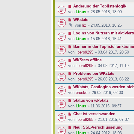
Änderung der Toplistenlogik
von
Linus
» 28.05.2018, 18:00
WKstats
von
liz
» 24.05.2018, 10:26
Logins von Nutzern mit aktivier
von
Linus
» 15.05.2018, 15:41
Banner in der Topliste funktioni
von
libero9295
» 03.04.2017, 20:50
WKStats offline
von
libero9295
» 04.08.2017, 11:19
Probleme bei WKstats
von
libero9295
» 26.06.2013, 08:22
WKstats, Gastlogins werden nich
von
brooke
» 26.03.2016, 02:00
Status von wkStats
von
Linus
» 11.06.2015, 09:37
Chat ist verschwunden
von
libero9295
» 21.01.2015, 07:37
Neu: SSL-Verschlüsselung
von
Linus
» 24.04.2012, 18:03