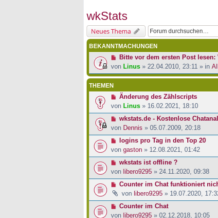
wkStats
Neues Thema
BEKANNTMACHUNGEN
Bitte vor dem ersten Post lesen: 
von
Linus
» 22.04.2010, 23:11 » in
Al
THEMEN
Änderung des Zählscripts
von
Linus
» 16.02.2021, 18:10
wkstats.de - Kostenlose Chatana
von
Dennis
» 05.07.2009, 20:18
logins pro Tag in den Top 20
von
gaston
» 12.08.2021, 01:42
wkstats ist offline ?
von
libero9295
» 24.11.2020, 09:38
Counter im Chat funktioniert nic
von
libero9295
» 19.07.2020, 17:3
Counter im Chat
von
libero9295
» 02.12.2018, 10:05