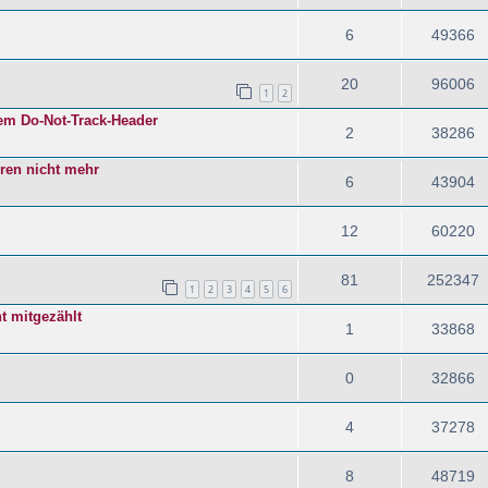
6
49366
20
96006
1
2
tem Do-Not-Track-Header
2
38286
eren nicht mehr
6
43904
12
60220
81
252347
1
2
3
4
5
6
t mitgezählt
1
33868
0
32866
4
37278
8
48719