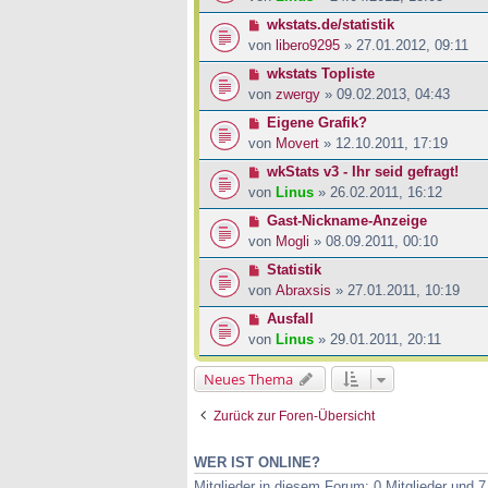
wkstats.de/statistik
von
libero9295
» 27.01.2012, 09:11
wkstats Topliste
von
zwergy
» 09.02.2013, 04:43
Eigene Grafik?
von
Movert
» 12.10.2011, 17:19
wkStats v3 - Ihr seid gefragt!
von
Linus
» 26.02.2011, 16:12
Gast-Nickname-Anzeige
von
Mogli
» 08.09.2011, 00:10
Statistik
von
Abraxsis
» 27.01.2011, 10:19
Ausfall
von
Linus
» 29.01.2011, 20:11
Neues Thema
Zurück zur Foren-Übersicht
WER IST ONLINE?
Mitglieder in diesem Forum: 0 Mitglieder und 