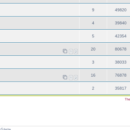
9
49820
4
39840
5
42354
20
80678
1
2
3
38033
16
76878
1
2
2
35817
The
7 Gäste