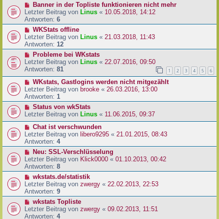
Banner in der Topliste funktionieren nicht mehr
Letzter Beitrag von
Linus
«
10.05.2018, 14:12
Antworten:
6
WKStats offline
Letzter Beitrag von
Linus
«
21.03.2018, 11:43
Antworten:
12
Probleme bei WKstats
Letzter Beitrag von
Linus
«
22.07.2016, 09:50
Antworten:
81
1
2
3
4
5
6
WKstats, Gastlogins werden nicht mitgezählt
Letzter Beitrag von
brooke
«
26.03.2016, 13:00
Antworten:
1
Status von wkStats
Letzter Beitrag von
Linus
«
11.06.2015, 09:37
Chat ist verschwunden
Letzter Beitrag von
libero9295
«
21.01.2015, 08:43
Antworten:
4
Neu: SSL-Verschlüsselung
Letzter Beitrag von
Klick0000
«
01.10.2013, 00:42
Antworten:
8
wkstats.de/statistik
Letzter Beitrag von
zwergy
«
22.02.2013, 22:53
Antworten:
9
wkstats Topliste
Letzter Beitrag von
zwergy
«
09.02.2013, 11:51
Antworten:
4