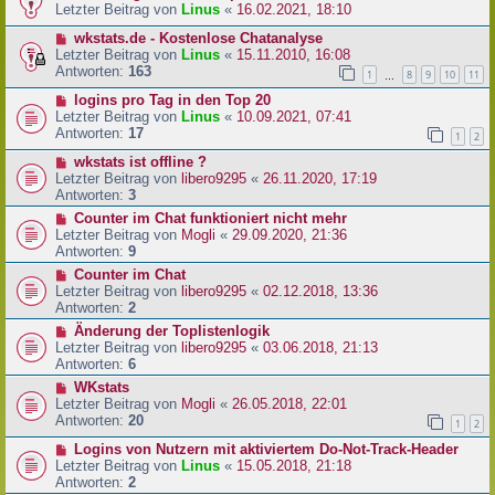
Letzter Beitrag von
Linus
«
16.02.2021, 18:10
wkstats.de - Kostenlose Chatanalyse
Letzter Beitrag von
Linus
«
15.11.2010, 16:08
Antworten:
163
1
8
9
10
11
…
logins pro Tag in den Top 20
Letzter Beitrag von
Linus
«
10.09.2021, 07:41
Antworten:
17
1
2
wkstats ist offline ?
Letzter Beitrag von
libero9295
«
26.11.2020, 17:19
Antworten:
3
Counter im Chat funktioniert nicht mehr
Letzter Beitrag von
Mogli
«
29.09.2020, 21:36
Antworten:
9
Counter im Chat
Letzter Beitrag von
libero9295
«
02.12.2018, 13:36
Antworten:
2
Änderung der Toplistenlogik
Letzter Beitrag von
libero9295
«
03.06.2018, 21:13
Antworten:
6
WKstats
Letzter Beitrag von
Mogli
«
26.05.2018, 22:01
Antworten:
20
1
2
Logins von Nutzern mit aktiviertem Do-Not-Track-Header
Letzter Beitrag von
Linus
«
15.05.2018, 21:18
Antworten:
2