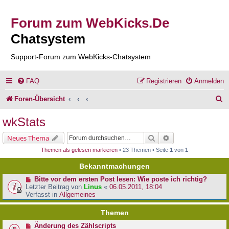
Forum zum WebKicks.De
Chatsystem
Support-Forum zum WebKicks-Chatsystem
FAQ
Registrieren
Anmelden
S
Foren-Übersicht
u
wkStats
c
Suche
Erweiterte Suche
Neues Thema
h
Themen als gelesen markieren
• 23 Themen • Seite
1
von
1
e
Bekanntmachungen
Bitte vor dem ersten Post lesen: Wie poste ich richtig?
Letzter Beitrag von
Linus
«
06.05.2011, 18:04
Verfasst in
Allgemeines
Themen
Änderung des Zählscripts