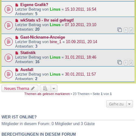
Eigene Grafik?
Letzter Beitrag von
Linus
«
15.10.2011, 16:54
Antworten:
5
wkStats v3 - Ihr seid gefragt!
Letzter Beitrag von
Linus
«
07.10.2011, 23:10
Antworten:
20
1
2
Gast-Nickname-Anzeige
Letzter Beitrag von
bine_1
«
10.09.2011, 20:14
Antworten:
3
Statistik
Letzter Beitrag von
Linus
«
31.01.2011, 18:46
Antworten:
16
1
2
Ausfall
Letzter Beitrag von
Linus
«
30.01.2011, 11:57
Antworten:
2
Neues Thema
Themen als gelesen markieren
• 23 Themen • Seite
1
von
1
Gehe zu
WER IST ONLINE?
Mitglieder in diesem Forum: 0 Mitglieder und 3 Gäste
BERECHTIGUNGEN IN DIESEM FORUM