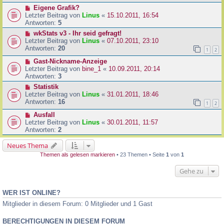
Eigene Grafik?
Letzter Beitrag von
Linus
«
15.10.2011, 16:54
Antworten:
5
wkStats v3 - Ihr seid gefragt!
Letzter Beitrag von
Linus
«
07.10.2011, 23:10
Antworten:
20
1
2
Gast-Nickname-Anzeige
Letzter Beitrag von
bine_1
«
10.09.2011, 20:14
Antworten:
3
Statistik
Letzter Beitrag von
Linus
«
31.01.2011, 18:46
Antworten:
16
1
2
Ausfall
Letzter Beitrag von
Linus
«
30.01.2011, 11:57
Antworten:
2
Neues Thema
Themen als gelesen markieren
• 23 Themen • Seite
1
von
1
Gehe zu
WER IST ONLINE?
Mitglieder in diesem Forum: 0 Mitglieder und 1 Gast
BERECHTIGUNGEN IN DIESEM FORUM