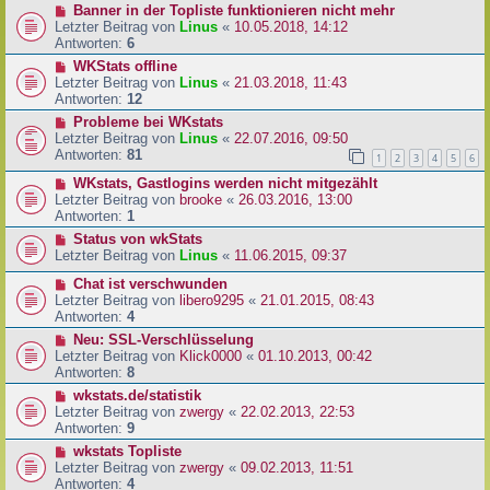
Banner in der Topliste funktionieren nicht mehr
Letzter Beitrag von
Linus
«
10.05.2018, 14:12
Antworten:
6
WKStats offline
Letzter Beitrag von
Linus
«
21.03.2018, 11:43
Antworten:
12
Probleme bei WKstats
Letzter Beitrag von
Linus
«
22.07.2016, 09:50
Antworten:
81
1
2
3
4
5
6
WKstats, Gastlogins werden nicht mitgezählt
Letzter Beitrag von
brooke
«
26.03.2016, 13:00
Antworten:
1
Status von wkStats
Letzter Beitrag von
Linus
«
11.06.2015, 09:37
Chat ist verschwunden
Letzter Beitrag von
libero9295
«
21.01.2015, 08:43
Antworten:
4
Neu: SSL-Verschlüsselung
Letzter Beitrag von
Klick0000
«
01.10.2013, 00:42
Antworten:
8
wkstats.de/statistik
Letzter Beitrag von
zwergy
«
22.02.2013, 22:53
Antworten:
9
wkstats Topliste
Letzter Beitrag von
zwergy
«
09.02.2013, 11:51
Antworten:
4