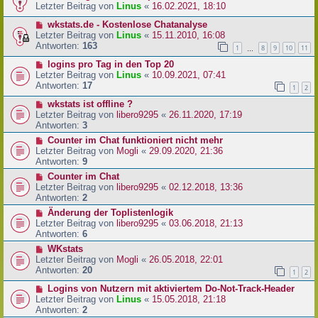
Letzter Beitrag von
Linus
«
16.02.2021, 18:10
wkstats.de - Kostenlose Chatanalyse
Letzter Beitrag von
Linus
«
15.11.2010, 16:08
Antworten:
163
1
8
9
10
11
…
logins pro Tag in den Top 20
Letzter Beitrag von
Linus
«
10.09.2021, 07:41
Antworten:
17
1
2
wkstats ist offline ?
Letzter Beitrag von
libero9295
«
26.11.2020, 17:19
Antworten:
3
Counter im Chat funktioniert nicht mehr
Letzter Beitrag von
Mogli
«
29.09.2020, 21:36
Antworten:
9
Counter im Chat
Letzter Beitrag von
libero9295
«
02.12.2018, 13:36
Antworten:
2
Änderung der Toplistenlogik
Letzter Beitrag von
libero9295
«
03.06.2018, 21:13
Antworten:
6
WKstats
Letzter Beitrag von
Mogli
«
26.05.2018, 22:01
Antworten:
20
1
2
Logins von Nutzern mit aktiviertem Do-Not-Track-Header
Letzter Beitrag von
Linus
«
15.05.2018, 21:18
Antworten:
2