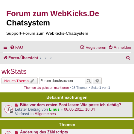
Forum zum WebKicks.De
Chatsystem
Support-Forum zum WebKicks-Chatsystem
FAQ
Registrieren
Anmelden
S
Foren-Übersicht
u
wkStats
c
Suche
Erweiterte Suche
Neues Thema
h
Themen als gelesen markieren
• 23 Themen • Seite
1
von
1
e
Bekanntmachungen
Bitte vor dem ersten Post lesen: Wie poste ich richtig?
Letzter Beitrag von
Linus
«
06.05.2011, 18:04
Verfasst in
Allgemeines
Themen
Änderung des Zählscripts