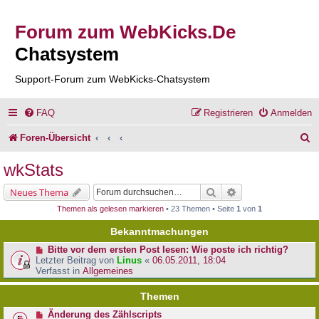
Forum zum WebKicks.De
Chatsystem
Support-Forum zum WebKicks-Chatsystem
FAQ
Registrieren
Anmelden
S
Foren-Übersicht
u
wkStats
c
Suche
Erweiterte Suche
Neues Thema
h
Themen als gelesen markieren
• 23 Themen • Seite
1
von
1
e
Bekanntmachungen
Bitte vor dem ersten Post lesen: Wie poste ich richtig?
Letzter Beitrag von
Linus
«
06.05.2011, 18:04
Verfasst in
Allgemeines
Themen
Änderung des Zählscripts