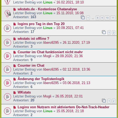
Letzter Beitrag von
Linus
«
16.02.2021, 18:10
wkstats.de - Kostenlose Chatanalyse
Letzter Beitrag von
Linus
«
15.11.2010, 16:08
Antworten:
163
1
8
9
10
11
…
logins pro Tag in den Top 20
Letzter Beitrag von
Linus
«
10.09.2021, 07:41
Antworten:
17
1
2
wkstats ist offline ?
Letzter Beitrag von
libero9295
«
26.11.2020, 17:19
Antworten:
3
Counter im Chat funktioniert nicht mehr
Letzter Beitrag von
Mogli
«
29.09.2020, 21:36
Antworten:
9
Counter im Chat
Letzter Beitrag von
libero9295
«
02.12.2018, 13:36
Antworten:
2
Änderung der Toplistenlogik
Letzter Beitrag von
libero9295
«
03.06.2018, 21:13
Antworten:
6
WKstats
Letzter Beitrag von
Mogli
«
26.05.2018, 22:01
Antworten:
20
1
2
Logins von Nutzern mit aktiviertem Do-Not-Track-Header
Letzter Beitrag von
Linus
«
15.05.2018, 21:18
Antworten:
2