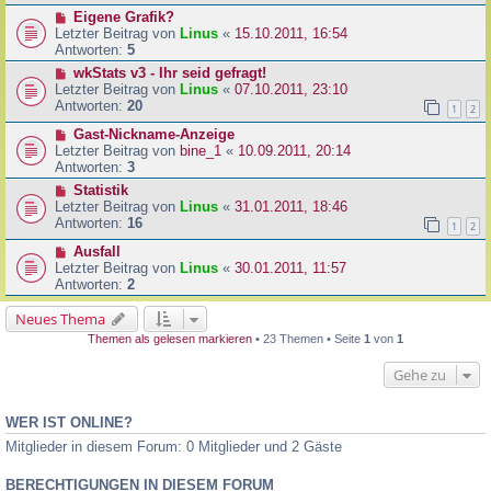
Eigene Grafik?
Letzter Beitrag von
Linus
«
15.10.2011, 16:54
Antworten:
5
wkStats v3 - Ihr seid gefragt!
Letzter Beitrag von
Linus
«
07.10.2011, 23:10
Antworten:
20
1
2
Gast-Nickname-Anzeige
Letzter Beitrag von
bine_1
«
10.09.2011, 20:14
Antworten:
3
Statistik
Letzter Beitrag von
Linus
«
31.01.2011, 18:46
Antworten:
16
1
2
Ausfall
Letzter Beitrag von
Linus
«
30.01.2011, 11:57
Antworten:
2
Neues Thema
Themen als gelesen markieren
• 23 Themen • Seite
1
von
1
Gehe zu
WER IST ONLINE?
Mitglieder in diesem Forum: 0 Mitglieder und 2 Gäste
BERECHTIGUNGEN IN DIESEM FORUM