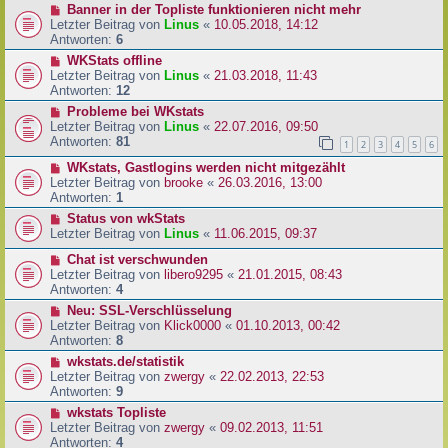
Banner in der Topliste funktionieren nicht mehr
Letzter Beitrag von
Linus
«
10.05.2018, 14:12
Antworten:
6
WKStats offline
Letzter Beitrag von
Linus
«
21.03.2018, 11:43
Antworten:
12
Probleme bei WKstats
Letzter Beitrag von
Linus
«
22.07.2016, 09:50
Antworten:
81
1
2
3
4
5
6
WKstats, Gastlogins werden nicht mitgezählt
Letzter Beitrag von
brooke
«
26.03.2016, 13:00
Antworten:
1
Status von wkStats
Letzter Beitrag von
Linus
«
11.06.2015, 09:37
Chat ist verschwunden
Letzter Beitrag von
libero9295
«
21.01.2015, 08:43
Antworten:
4
Neu: SSL-Verschlüsselung
Letzter Beitrag von
Klick0000
«
01.10.2013, 00:42
Antworten:
8
wkstats.de/statistik
Letzter Beitrag von
zwergy
«
22.02.2013, 22:53
Antworten:
9
wkstats Topliste
Letzter Beitrag von
zwergy
«
09.02.2013, 11:51
Antworten:
4