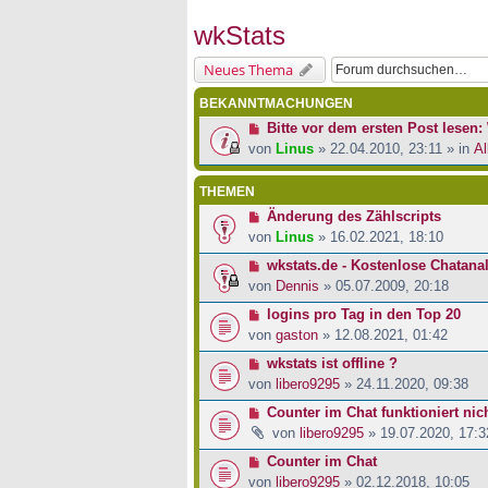
wkStats
Neues Thema
BEKANNTMACHUNGEN
Bitte vor dem ersten Post lesen: 
von
Linus
» 22.04.2010, 23:11 » in
Al
THEMEN
Änderung des Zählscripts
von
Linus
» 16.02.2021, 18:10
wkstats.de - Kostenlose Chatana
von
Dennis
» 05.07.2009, 20:18
logins pro Tag in den Top 20
von
gaston
» 12.08.2021, 01:42
wkstats ist offline ?
von
libero9295
» 24.11.2020, 09:38
Counter im Chat funktioniert nic
von
libero9295
» 19.07.2020, 17:3
Counter im Chat
von
libero9295
» 02.12.2018, 10:05