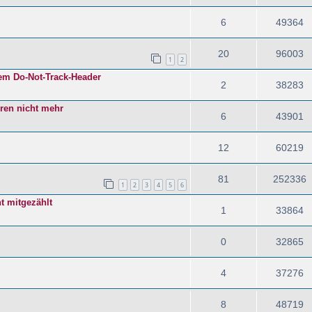
6
49364
20
96003
1
2
tem Do-Not-Track-Header
2
38283
eren nicht mehr
6
43901
12
60219
81
252336
1
2
3
4
5
6
t mitgezählt
1
33864
0
32865
4
37276
8
48719