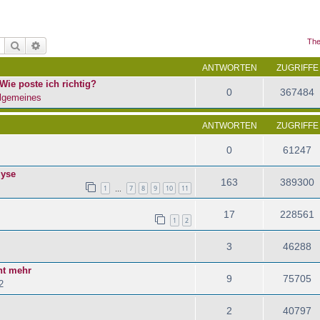
The
Suche
Erweiterte Suche
ANTWORTEN
ZUGRIFFE
Wie poste ich richtig?
0
367484
lgemeines
ANTWORTEN
ZUGRIFFE
0
61247
lyse
163
389300
1
7
8
9
10
11
…
17
228561
1
2
3
46288
ht mehr
9
75705
2
2
40797