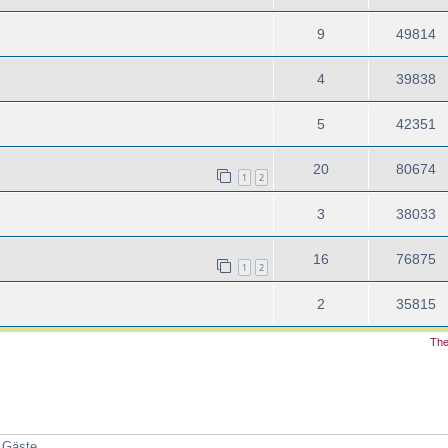
9
49814
4
39838
5
42351
20
80674
1
2
3
38033
16
76875
1
2
2
35815
The
3 Gäste