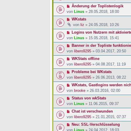
Änderung der Toplistenlogik
von
Linus
» 28.05.2018, 18:00
WKstats
von
liz
» 24.05.2018, 10:26
Logins von Nutzern mit aktivier
von
Linus
» 15.05.2018, 15:41
Banner in der Topliste funktioni
von
libero9295
» 03.04.2017, 20:50
WKStats offline
von
libero9295
» 04.08.2017, 11:19
Probleme bei WKstats
von
libero9295
» 26.06.2013, 08:22
WKstats, Gastlogins werden nich
von
brooke
» 26.03.2016, 02:00
Status von wkStats
von
Linus
» 11.06.2015, 09:37
Chat ist verschwunden
von
libero9295
» 21.01.2015, 07:37
Neu: SSL-Verschlüsselung
von
Linus
» 24.04.2012, 18:03