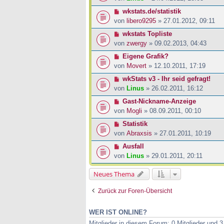
wkstats.de/statistik
von
libero9295
» 27.01.2012, 09:11
wkstats Topliste
von
zwergy
» 09.02.2013, 04:43
Eigene Grafik?
von
Movert
» 12.10.2011, 17:19
wkStats v3 - Ihr seid gefragt!
von
Linus
» 26.02.2011, 16:12
Gast-Nickname-Anzeige
von
Mogli
» 08.09.2011, 00:10
Statistik
von
Abraxsis
» 27.01.2011, 10:19
Ausfall
von
Linus
» 29.01.2011, 20:11
Neues Thema
Zurück zur Foren-Übersicht
WER IST ONLINE?
Mitglieder in diesem Forum: 0 Mitglieder und 