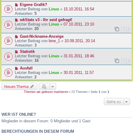
Eigene Grafik?
Letzter Beitrag von
Linus
«
15.10.2011, 16:54
Antworten:
5
wkStats v3 - Ihr seid gefragt!
Letzter Beitrag von
Linus
«
07.10.2011, 23:10
Antworten:
20
1
2
Gast-Nickname-Anzeige
Letzter Beitrag von
bine_1
«
10.09.2011, 20:14
Antworten:
3
Statistik
Letzter Beitrag von
Linus
«
31.01.2011, 18:46
Antworten:
16
1
2
Ausfall
Letzter Beitrag von
Linus
«
30.01.2011, 11:57
Antworten:
2
Neues Thema
Themen als gelesen markieren
• 23 Themen • Seite
1
von
1
Gehe zu
WER IST ONLINE?
Mitglieder in diesem Forum: 0 Mitglieder und 1 Gast
BERECHTIGUNGEN IN DIESEM FORUM