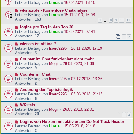
Letzter Beitrag von
Linus
«
16.02.2021, 18:10
wkstats.de - Kostenlose Chatanalyse
Letzter Beitrag von
Linus
«
15.11.2010, 16:08
Antworten:
163
1
8
9
10
11
…
logins pro Tag in den Top 20
Letzter Beitrag von
Linus
«
10.09.2021, 07:41
Antworten:
17
1
2
wkstats ist offline ?
Letzter Beitrag von
libero9295
«
26.11.2020, 17:19
Antworten:
3
Counter im Chat funktioniert nicht mehr
Letzter Beitrag von
Mogli
«
29.09.2020, 21:36
Antworten:
9
Counter im Chat
Letzter Beitrag von
libero9295
«
02.12.2018, 13:36
Antworten:
2
Änderung der Toplistenlogik
Letzter Beitrag von
libero9295
«
03.06.2018, 21:13
Antworten:
6
WKstats
Letzter Beitrag von
Mogli
«
26.05.2018, 22:01
Antworten:
20
1
2
Logins von Nutzern mit aktiviertem Do-Not-Track-Header
Letzter Beitrag von
Linus
«
15.05.2018, 21:18
Antworten:
2