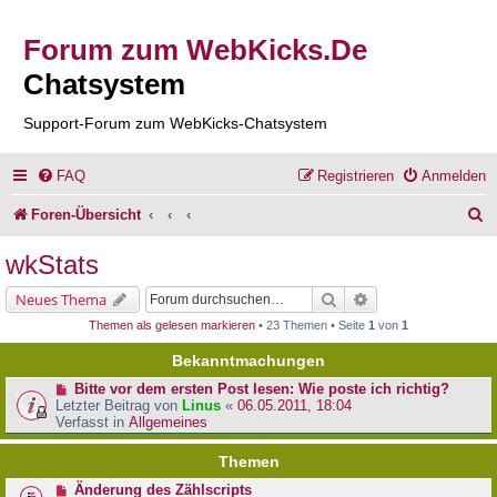
Forum zum WebKicks.De
Chatsystem
Support-Forum zum WebKicks-Chatsystem
FAQ
Registrieren
Anmelden
S
Foren-Übersicht
u
wkStats
c
Suche
Erweiterte Suche
Neues Thema
h
Themen als gelesen markieren
• 23 Themen • Seite
1
von
1
e
Bekanntmachungen
Bitte vor dem ersten Post lesen: Wie poste ich richtig?
Letzter Beitrag von
Linus
«
06.05.2011, 18:04
Verfasst in
Allgemeines
Themen
Änderung des Zählscripts