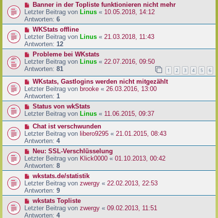
Banner in der Topliste funktionieren nicht mehr
Letzter Beitrag von
Linus
«
10.05.2018, 14:12
Antworten:
6
WKStats offline
Letzter Beitrag von
Linus
«
21.03.2018, 11:43
Antworten:
12
Probleme bei WKstats
Letzter Beitrag von
Linus
«
22.07.2016, 09:50
Antworten:
81
1
2
3
4
5
6
WKstats, Gastlogins werden nicht mitgezählt
Letzter Beitrag von
brooke
«
26.03.2016, 13:00
Antworten:
1
Status von wkStats
Letzter Beitrag von
Linus
«
11.06.2015, 09:37
Chat ist verschwunden
Letzter Beitrag von
libero9295
«
21.01.2015, 08:43
Antworten:
4
Neu: SSL-Verschlüsselung
Letzter Beitrag von
Klick0000
«
01.10.2013, 00:42
Antworten:
8
wkstats.de/statistik
Letzter Beitrag von
zwergy
«
22.02.2013, 22:53
Antworten:
9
wkstats Topliste
Letzter Beitrag von
zwergy
«
09.02.2013, 11:51
Antworten:
4