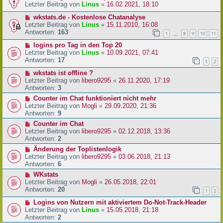
Letzter Beitrag von
Linus
«
16.02.2021, 18:10
wkstats.de - Kostenlose Chatanalyse
Letzter Beitrag von
Linus
«
15.11.2010, 16:08
Antworten:
163
1
8
9
10
11
…
logins pro Tag in den Top 20
Letzter Beitrag von
Linus
«
10.09.2021, 07:41
Antworten:
17
1
2
wkstats ist offline ?
Letzter Beitrag von
libero9295
«
26.11.2020, 17:19
Antworten:
3
Counter im Chat funktioniert nicht mehr
Letzter Beitrag von
Mogli
«
29.09.2020, 21:36
Antworten:
9
Counter im Chat
Letzter Beitrag von
libero9295
«
02.12.2018, 13:36
Antworten:
2
Änderung der Toplistenlogik
Letzter Beitrag von
libero9295
«
03.06.2018, 21:13
Antworten:
6
WKstats
Letzter Beitrag von
Mogli
«
26.05.2018, 22:01
Antworten:
20
1
2
Logins von Nutzern mit aktiviertem Do-Not-Track-Header
Letzter Beitrag von
Linus
«
15.05.2018, 21:18
Antworten:
2