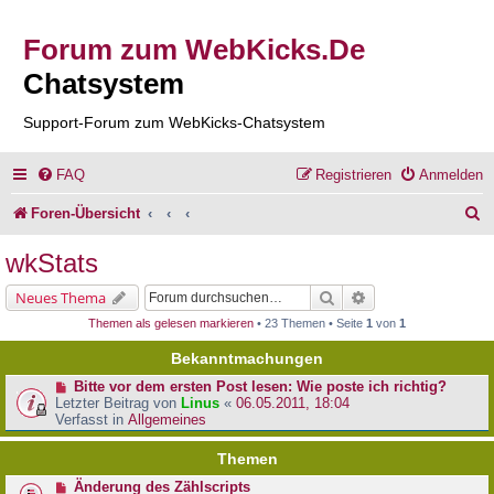
Forum zum WebKicks.De
Chatsystem
Support-Forum zum WebKicks-Chatsystem
FAQ
Registrieren
Anmelden
S
Foren-Übersicht
u
wkStats
c
Suche
Erweiterte Suche
Neues Thema
h
Themen als gelesen markieren
• 23 Themen • Seite
1
von
1
e
Bekanntmachungen
Bitte vor dem ersten Post lesen: Wie poste ich richtig?
Letzter Beitrag von
Linus
«
06.05.2011, 18:04
Verfasst in
Allgemeines
Themen
Änderung des Zählscripts