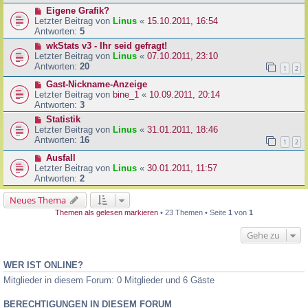
Eigene Grafik?
Letzter Beitrag von
Linus
«
15.10.2011, 16:54
Antworten:
5
wkStats v3 - Ihr seid gefragt!
Letzter Beitrag von
Linus
«
07.10.2011, 23:10
Antworten:
20
1
2
Gast-Nickname-Anzeige
Letzter Beitrag von
bine_1
«
10.09.2011, 20:14
Antworten:
3
Statistik
Letzter Beitrag von
Linus
«
31.01.2011, 18:46
Antworten:
16
1
2
Ausfall
Letzter Beitrag von
Linus
«
30.01.2011, 11:57
Antworten:
2
Neues Thema
Themen als gelesen markieren
• 23 Themen • Seite
1
von
1
Gehe zu
WER IST ONLINE?
Mitglieder in diesem Forum: 0 Mitglieder und 6 Gäste
BERECHTIGUNGEN IN DIESEM FORUM