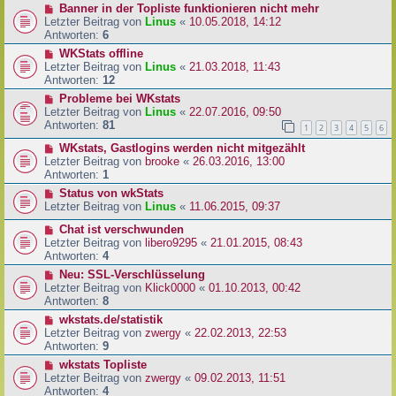
Banner in der Topliste funktionieren nicht mehr
Letzter Beitrag von
Linus
«
10.05.2018, 14:12
Antworten:
6
WKStats offline
Letzter Beitrag von
Linus
«
21.03.2018, 11:43
Antworten:
12
Probleme bei WKstats
Letzter Beitrag von
Linus
«
22.07.2016, 09:50
Antworten:
81
1
2
3
4
5
6
WKstats, Gastlogins werden nicht mitgezählt
Letzter Beitrag von
brooke
«
26.03.2016, 13:00
Antworten:
1
Status von wkStats
Letzter Beitrag von
Linus
«
11.06.2015, 09:37
Chat ist verschwunden
Letzter Beitrag von
libero9295
«
21.01.2015, 08:43
Antworten:
4
Neu: SSL-Verschlüsselung
Letzter Beitrag von
Klick0000
«
01.10.2013, 00:42
Antworten:
8
wkstats.de/statistik
Letzter Beitrag von
zwergy
«
22.02.2013, 22:53
Antworten:
9
wkstats Topliste
Letzter Beitrag von
zwergy
«
09.02.2013, 11:51
Antworten:
4