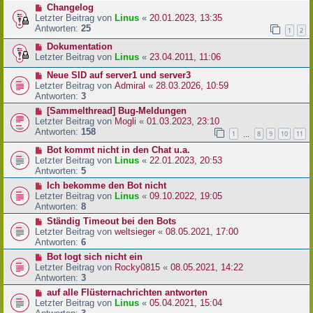
Changelog
Letzter Beitrag von
Linus
«
20.01.2023, 13:35
Antworten:
25
1
2
Dokumentation
Letzter Beitrag von
Linus
«
23.04.2011, 11:06
Neue SID auf server1 und server3
Letzter Beitrag von
Admiral
«
28.03.2026, 10:59
Antworten:
3
[Sammelthread] Bug-Meldungen
Letzter Beitrag von
Mogli
«
01.03.2023, 23:10
Antworten:
158
1
8
9
10
11
…
Bot kommt nicht in den Chat u.a.
Letzter Beitrag von
Linus
«
22.01.2023, 20:53
Antworten:
5
Ich bekomme den Bot nicht
Letzter Beitrag von
Linus
«
09.10.2022, 19:05
Antworten:
8
Ständig Timeout bei den Bots
Letzter Beitrag von
weltsieger
«
08.05.2021, 17:00
Antworten:
6
Bot logt sich nicht ein
Letzter Beitrag von
Rocky0815
«
08.05.2021, 14:22
Antworten:
3
auf alle Flüsternachrichten antworten
Letzter Beitrag von
Linus
«
05.04.2021, 15:04