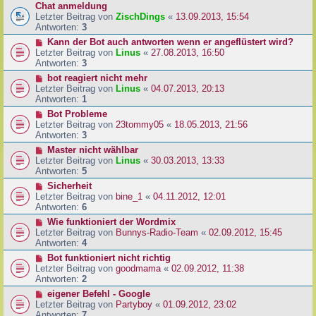
Chat anmeldung
Letzter Beitrag von
ZischDings
«
13.09.2013, 15:54
Antworten:
3
Kann der Bot auch antworten wenn er angeflüstert wird?
Letzter Beitrag von
Linus
«
27.08.2013, 16:50
Antworten:
3
bot reagiert nicht mehr
Letzter Beitrag von
Linus
«
04.07.2013, 20:13
Antworten:
1
Bot Probleme
Letzter Beitrag von
23tommy05
«
18.05.2013, 21:56
Antworten:
3
Master nicht wählbar
Letzter Beitrag von
Linus
«
30.03.2013, 13:33
Antworten:
5
Sicherheit
Letzter Beitrag von
bine_1
«
04.11.2012, 12:01
Antworten:
6
Wie funktioniert der Wordmix
Letzter Beitrag von
Bunnys-Radio-Team
«
02.09.2012, 15:45
Antworten:
4
Bot funktioniert nicht richtig
Letzter Beitrag von
goodmama
«
02.09.2012, 11:38
Antworten:
2
eigener Befehl - Google
Letzter Beitrag von
Partyboy
«
01.09.2012, 23:02
Antworten:
7