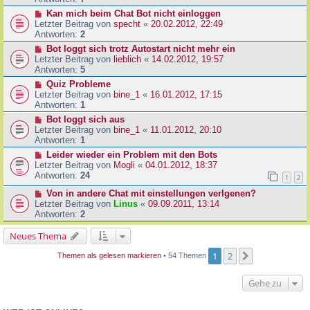
Kan mich beim Chat Bot nicht einloggen
Letzter Beitrag von
specht
«
20.02.2012, 22:49
Antworten:
2
Bot loggt sich trotz Autostart nicht mehr ein
Letzter Beitrag von
lieblich
«
14.02.2012, 19:57
Antworten:
5
Quiz Probleme
Letzter Beitrag von
bine_1
«
16.01.2012, 17:15
Antworten:
1
Bot loggt sich aus
Letzter Beitrag von
bine_1
«
11.01.2012, 20:10
Antworten:
1
Leider wieder ein Problem mit den Bots
Letzter Beitrag von
Mogli
«
04.01.2012, 18:37
Antworten:
24
1
2
Von in andere Chat mit einstellungen verlgenen?
Letzter Beitrag von
Linus
«
09.09.2011, 13:14
Antworten:
2
Neues Thema
1
2
Nächste
Themen als gelesen markieren
• 54 Themen
Gehe zu