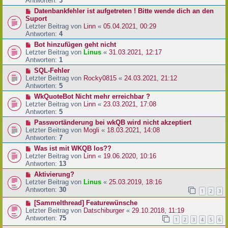
Antworten:
3
Datenbankfehler ist aufgetreten ! Bitte wende dich an den
Suport
Letzter Beitrag von
Linn
«
05.04.2021, 00:29
Antworten:
4
Bot hinzufügen geht nicht
Letzter Beitrag von
Linus
«
31.03.2021, 12:17
Antworten:
1
SQL-Fehler
Letzter Beitrag von
Rocky0815
«
24.03.2021, 21:12
Antworten:
5
WkQuoteBot Nicht mehr erreichbar ?
Letzter Beitrag von
Linn
«
23.03.2021, 17:08
Antworten:
5
Passwortänderung bei wkQB wird nicht akzeptiert
Letzter Beitrag von
Mogli
«
18.03.2021, 14:08
Antworten:
7
Was ist mit WKQB los??
Letzter Beitrag von
Linn
«
19.06.2020, 10:16
Antworten:
13
Aktivierung?
Letzter Beitrag von
Linus
«
25.03.2019, 18:16
Antworten:
30
1
2
3
[Sammelthread] Featurewünsche
Letzter Beitrag von
Datschiburger
«
29.10.2018, 11:19
Antworten:
75
1
2
3
4
5
6