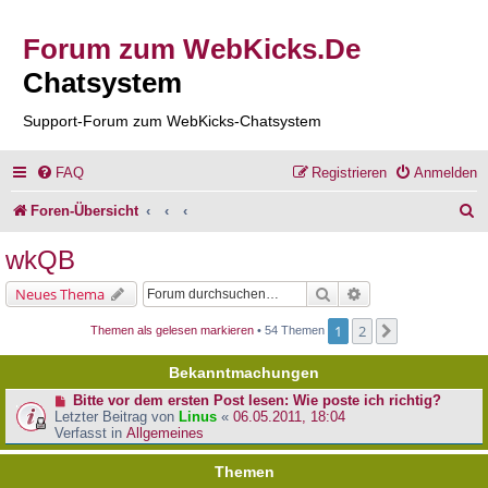
Forum zum WebKicks.De
Chatsystem
Support-Forum zum WebKicks-Chatsystem
FAQ
Registrieren
Anmelden
S
Foren-Übersicht
u
wkQB
c
Suche
Erweiterte Suche
Neues Thema
h
1
2
Nächste
Themen als gelesen markieren
• 54 Themen
e
Bekanntmachungen
Bitte vor dem ersten Post lesen: Wie poste ich richtig?
Letzter Beitrag von
Linus
«
06.05.2011, 18:04
Verfasst in
Allgemeines
Themen