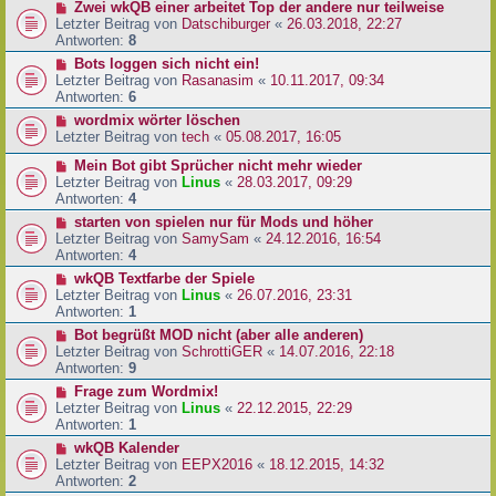
Zwei wkQB einer arbeitet Top der andere nur teilweise
Letzter Beitrag von
Datschiburger
«
26.03.2018, 22:27
Antworten:
8
Bots loggen sich nicht ein!
Letzter Beitrag von
Rasanasim
«
10.11.2017, 09:34
Antworten:
6
wordmix wörter löschen
Letzter Beitrag von
tech
«
05.08.2017, 16:05
Mein Bot gibt Sprücher nicht mehr wieder
Letzter Beitrag von
Linus
«
28.03.2017, 09:29
Antworten:
4
starten von spielen nur für Mods und höher
Letzter Beitrag von
SamySam
«
24.12.2016, 16:54
Antworten:
4
wkQB Textfarbe der Spiele
Letzter Beitrag von
Linus
«
26.07.2016, 23:31
Antworten:
1
Bot begrüßt MOD nicht (aber alle anderen)
Letzter Beitrag von
SchrottiGER
«
14.07.2016, 22:18
Antworten:
9
Frage zum Wordmix!
Letzter Beitrag von
Linus
«
22.12.2015, 22:29
Antworten:
1
wkQB Kalender
Letzter Beitrag von
EEPX2016
«
18.12.2015, 14:32
Antworten:
2