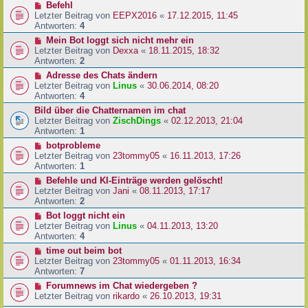
Befehl
Letzter Beitrag von
EEPX2016
«
17.12.2015, 11:45
Antworten:
4
Mein Bot loggt sich nicht mehr ein
Letzter Beitrag von
Dexxa
«
18.11.2015, 18:32
Antworten:
2
Adresse des Chats ändern
Letzter Beitrag von
Linus
«
30.06.2014, 08:20
Antworten:
4
Bild über die Chatternamen im chat
Letzter Beitrag von
ZischDings
«
02.12.2013, 21:04
Antworten:
1
botprobleme
Letzter Beitrag von
23tommy05
«
16.11.2013, 17:26
Antworten:
1
Befehle und KI-Einträge werden gelöscht!
Letzter Beitrag von
Jani
«
08.11.2013, 17:17
Antworten:
2
Bot loggt nicht ein
Letzter Beitrag von
Linus
«
04.11.2013, 13:20
Antworten:
4
time out beim bot
Letzter Beitrag von
23tommy05
«
01.11.2013, 16:34
Antworten:
7
Forumnews im Chat wiedergeben ?
Letzter Beitrag von
rikardo
«
26.10.2013, 19:31