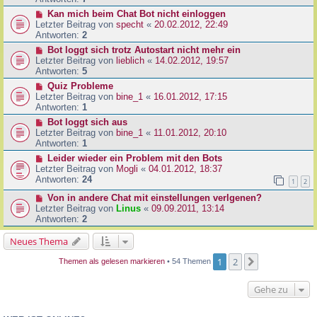
Kan mich beim Chat Bot nicht einloggen
Letzter Beitrag von
specht
«
20.02.2012, 22:49
Antworten:
2
Bot loggt sich trotz Autostart nicht mehr ein
Letzter Beitrag von
lieblich
«
14.02.2012, 19:57
Antworten:
5
Quiz Probleme
Letzter Beitrag von
bine_1
«
16.01.2012, 17:15
Antworten:
1
Bot loggt sich aus
Letzter Beitrag von
bine_1
«
11.01.2012, 20:10
Antworten:
1
Leider wieder ein Problem mit den Bots
Letzter Beitrag von
Mogli
«
04.01.2012, 18:37
Antworten:
24
1
2
Von in andere Chat mit einstellungen verlgenen?
Letzter Beitrag von
Linus
«
09.09.2011, 13:14
Antworten:
2
Neues Thema
1
2
Nächste
Themen als gelesen markieren
• 54 Themen
Gehe zu