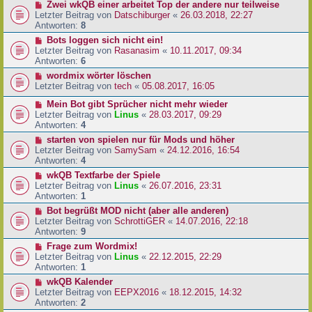
Zwei wkQB einer arbeitet Top der andere nur teilweise
Letzter Beitrag von
Datschiburger
«
26.03.2018, 22:27
Antworten:
8
Bots loggen sich nicht ein!
Letzter Beitrag von
Rasanasim
«
10.11.2017, 09:34
Antworten:
6
wordmix wörter löschen
Letzter Beitrag von
tech
«
05.08.2017, 16:05
Mein Bot gibt Sprücher nicht mehr wieder
Letzter Beitrag von
Linus
«
28.03.2017, 09:29
Antworten:
4
starten von spielen nur für Mods und höher
Letzter Beitrag von
SamySam
«
24.12.2016, 16:54
Antworten:
4
wkQB Textfarbe der Spiele
Letzter Beitrag von
Linus
«
26.07.2016, 23:31
Antworten:
1
Bot begrüßt MOD nicht (aber alle anderen)
Letzter Beitrag von
SchrottiGER
«
14.07.2016, 22:18
Antworten:
9
Frage zum Wordmix!
Letzter Beitrag von
Linus
«
22.12.2015, 22:29
Antworten:
1
wkQB Kalender
Letzter Beitrag von
EEPX2016
«
18.12.2015, 14:32
Antworten:
2