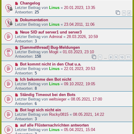
Changelog
Letzter Beitrag von
Linus
«
20.01.2023, 13:35
Antworten:
25
1
2
Dokumentation
Letzter Beitrag von
Linus
«
23.04.2011, 11:06
Neue SID auf server1 und server3
Letzter Beitrag von
Admiral
«
28.03.2026, 10:59
Antworten:
3
[Sammelthread] Bug-Meldungen
Letzter Beitrag von
Mogli
«
01.03.2023, 23:10
Antworten:
158
1
8
9
10
11
…
Bot kommt nicht in den Chat u.a.
Letzter Beitrag von
Linus
«
22.01.2023, 20:53
Antworten:
5
Ich bekomme den Bot nicht
Letzter Beitrag von
Linus
«
09.10.2022, 19:05
Antworten:
8
Ständig Timeout bei den Bots
Letzter Beitrag von
weltsieger
«
08.05.2021, 17:00
Antworten:
6
Bot logt sich nicht ein
Letzter Beitrag von
Rocky0815
«
08.05.2021, 14:22
Antworten:
3
auf alle Flüsternachrichten antworten
Letzter Beitrag von
Linus
«
05.04.2021, 15:04