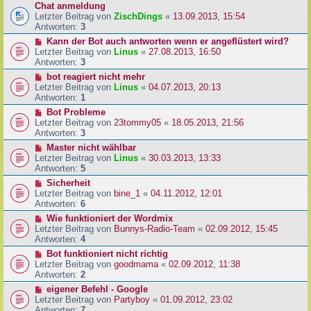
Chat anmeldung
Letzter Beitrag von
ZischDings
«
13.09.2013, 15:54
Antworten:
3
Kann der Bot auch antworten wenn er angeflüstert wird?
Letzter Beitrag von
Linus
«
27.08.2013, 16:50
Antworten:
3
bot reagiert nicht mehr
Letzter Beitrag von
Linus
«
04.07.2013, 20:13
Antworten:
1
Bot Probleme
Letzter Beitrag von
23tommy05
«
18.05.2013, 21:56
Antworten:
3
Master nicht wählbar
Letzter Beitrag von
Linus
«
30.03.2013, 13:33
Antworten:
5
Sicherheit
Letzter Beitrag von
bine_1
«
04.11.2012, 12:01
Antworten:
6
Wie funktioniert der Wordmix
Letzter Beitrag von
Bunnys-Radio-Team
«
02.09.2012, 15:45
Antworten:
4
Bot funktioniert nicht richtig
Letzter Beitrag von
goodmama
«
02.09.2012, 11:38
Antworten:
2
eigener Befehl - Google
Letzter Beitrag von
Partyboy
«
01.09.2012, 23:02
Antworten:
7