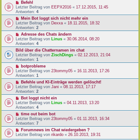
Befehl
Letzter Beitrag von
EEPX2016
«
17.12.2015, 11:45
Antworten:
4
Mein Bot loggt sich nicht mehr ein
Letzter Beitrag von
Dexxa
«
18.11.2015, 18:32
Antworten:
2
Adresse des Chats ändern
Letzter Beitrag von
Linus
«
30.06.2014, 08:20
Antworten:
4
Bild über die Chatternamen im chat
Letzter Beitrag von
ZischDings
«
02.12.2013, 21:04
Antworten:
1
botprobleme
Letzter Beitrag von
23tommy05
«
16.11.2013, 17:26
Antworten:
1
Befehle und KI-Einträge werden gelöscht!
Letzter Beitrag von
Jani
«
08.11.2013, 17:17
Antworten:
2
Bot loggt nicht ein
Letzter Beitrag von
Linus
«
04.11.2013, 13:20
Antworten:
4
time out beim bot
Letzter Beitrag von
23tommy05
«
01.11.2013, 16:34
Antworten:
7
Forumnews im Chat wiedergeben ?
Letzter Beitrag von
rikardo
«
26.10.2013, 19:31