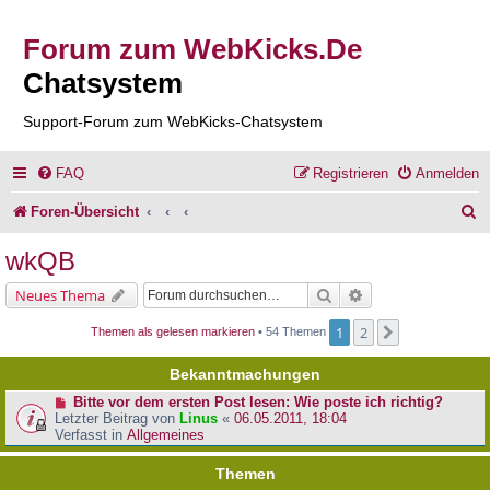
Forum zum WebKicks.De
Chatsystem
Support-Forum zum WebKicks-Chatsystem
FAQ
Registrieren
Anmelden
S
Foren-Übersicht
u
wkQB
c
Suche
Erweiterte Suche
Neues Thema
h
1
2
Nächste
Themen als gelesen markieren
• 54 Themen
e
Bekanntmachungen
Bitte vor dem ersten Post lesen: Wie poste ich richtig?
Letzter Beitrag von
Linus
«
06.05.2011, 18:04
Verfasst in
Allgemeines
Themen