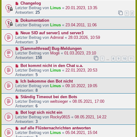
Changelog
Letzter Beitrag von
Linus
«
20.01.2023, 13:35
Antworten:
25
1
2
Dokumentation
Letzter Beitrag von
Linus
«
23.04.2011, 11:06
Neue SID auf server1 und server3
Letzter Beitrag von
Admiral
«
28.03.2026, 10:59
Antworten:
3
[Sammelthread] Bug-Meldungen
Letzter Beitrag von
Mogli
«
01.03.2023, 23:10
Antworten:
158
1
8
9
10
11
…
Bot kommt nicht in den Chat u.a.
Letzter Beitrag von
Linus
«
22.01.2023, 20:53
Antworten:
5
Ich bekomme den Bot nicht
Letzter Beitrag von
Linus
«
09.10.2022, 19:05
Antworten:
8
Ständig Timeout bei den Bots
Letzter Beitrag von
weltsieger
«
08.05.2021, 17:00
Antworten:
6
Bot logt sich nicht ein
Letzter Beitrag von
Rocky0815
«
08.05.2021, 14:22
Antworten:
3
auf alle Flüsternachrichten antworten
Letzter Beitrag von
Linus
«
05.04.2021, 15:04