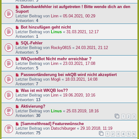
Antworten:
3
Datenbankfehler ist aufgetreten ! Bitte wende dich an den
Suport
Letzter Beitrag von
Linn
«
05.04.2021, 00:29
Antworten:
4
Bot hinzufügen geht nicht
Letzter Beitrag von
Linus
«
31.03.2021, 12:17
Antworten:
1
SQL-Fehler
Letzter Beitrag von
Rocky0815
«
24.03.2021, 21:12
Antworten:
5
WkQuoteBot Nicht mehr erreichbar ?
Letzter Beitrag von
Linn
«
23.03.2021, 17:08
Antworten:
5
Passwortänderung bei wkQB wird nicht akzeptiert
Letzter Beitrag von
Mogli
«
18.03.2021, 14:08
Antworten:
7
Was ist mit WKQB los??
Letzter Beitrag von
Linn
«
19.06.2020, 10:16
Antworten:
13
Aktivierung?
Letzter Beitrag von
Linus
«
25.03.2019, 18:16
Antworten:
30
1
2
3
[Sammelthread] Featurewünsche
Letzter Beitrag von
Datschiburger
«
29.10.2018, 11:19
Antworten:
75
1
2
3
4
5
6