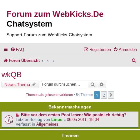
Forum zum WebKicks.De
Chatsystem
Support-Forum zum WebKicks-Chatsystem
FAQ
Registrieren
Anmelden
S
Foren-Übersicht
u
wkQB
c
Suche
Erweiterte Suche
Neues Thema
h
1
2
Nächste
Themen als gelesen markieren
• 54 Themen
e
Bekanntmachungen
Bitte vor dem ersten Post lesen: Wie poste ich richtig?
Letzter Beitrag von
Linus
«
06.05.2011, 18:04
Verfasst in
Allgemeines
Themen