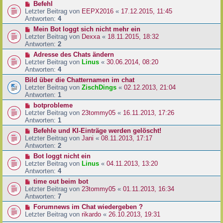
Befehl
Letzter Beitrag von
EEPX2016
«
17.12.2015, 11:45
Antworten:
4
Mein Bot loggt sich nicht mehr ein
Letzter Beitrag von
Dexxa
«
18.11.2015, 18:32
Antworten:
2
Adresse des Chats ändern
Letzter Beitrag von
Linus
«
30.06.2014, 08:20
Antworten:
4
Bild über die Chatternamen im chat
Letzter Beitrag von
ZischDings
«
02.12.2013, 21:04
Antworten:
1
botprobleme
Letzter Beitrag von
23tommy05
«
16.11.2013, 17:26
Antworten:
1
Befehle und KI-Einträge werden gelöscht!
Letzter Beitrag von
Jani
«
08.11.2013, 17:17
Antworten:
2
Bot loggt nicht ein
Letzter Beitrag von
Linus
«
04.11.2013, 13:20
Antworten:
4
time out beim bot
Letzter Beitrag von
23tommy05
«
01.11.2013, 16:34
Antworten:
7
Forumnews im Chat wiedergeben ?
Letzter Beitrag von
rikardo
«
26.10.2013, 19:31