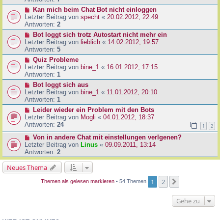
Kan mich beim Chat Bot nicht einloggen
Letzter Beitrag von
specht
«
20.02.2012, 22:49
Antworten:
2
Bot loggt sich trotz Autostart nicht mehr ein
Letzter Beitrag von
lieblich
«
14.02.2012, 19:57
Antworten:
5
Quiz Probleme
Letzter Beitrag von
bine_1
«
16.01.2012, 17:15
Antworten:
1
Bot loggt sich aus
Letzter Beitrag von
bine_1
«
11.01.2012, 20:10
Antworten:
1
Leider wieder ein Problem mit den Bots
Letzter Beitrag von
Mogli
«
04.01.2012, 18:37
Antworten:
24
1
2
Von in andere Chat mit einstellungen verlgenen?
Letzter Beitrag von
Linus
«
09.09.2011, 13:14
Antworten:
2
Neues Thema
1
2
Nächste
Themen als gelesen markieren
• 54 Themen
Gehe zu