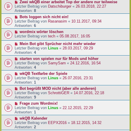
Zwei wkQB einer arbeitet Top der andere nur teilweise
Letzter Beitrag von
Datschiburger
«
26.03.2018, 22:27
Antworten:
8
Bots loggen sich nicht ein!
Letzter Beitrag von
Rasanasim
«
10.11.2017, 09:34
Antworten:
6
wordmix wörter löschen
Letzter Beitrag von
tech
«
05.08.2017, 16:05
Mein Bot gibt Sprücher nicht mehr wieder
Letzter Beitrag von
Linus
«
28.03.2017, 09:29
Antworten:
4
starten von spielen nur für Mods und höher
Letzter Beitrag von
SamySam
«
24.12.2016, 16:54
Antworten:
4
wkQB Textfarbe der Spiele
Letzter Beitrag von
Linus
«
26.07.2016, 23:31
Antworten:
1
Bot begrüßt MOD nicht (aber alle anderen)
Letzter Beitrag von
SchrottiGER
«
14.07.2016, 22:18
Antworten:
9
Frage zum Wordmix!
Letzter Beitrag von
Linus
«
22.12.2015, 22:29
Antworten:
1
wkQB Kalender
Letzter Beitrag von
EEPX2016
«
18.12.2015, 14:32
Antworten:
2