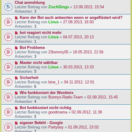
Chat anmeldung
Letzter Beitrag von
ZischDings
«
13.09.2013, 15:54
Antworten:
3
Kann der Bot auch antworten wenn er angeflüstert wird?
Letzter Beitrag von
Linus
«
27.08.2013, 16:50
Antworten:
3
bot reagiert nicht mehr
Letzter Beitrag von
Linus
«
04.07.2013, 20:13
Antworten:
1
Bot Probleme
Letzter Beitrag von
23tommy05
«
18.05.2013, 21:56
Antworten:
3
Master nicht wählbar
Letzter Beitrag von
Linus
«
30.03.2013, 13:33
Antworten:
5
Sicherheit
Letzter Beitrag von
bine_1
«
04.11.2012, 12:01
Antworten:
6
Wie funktioniert der Wordmix
Letzter Beitrag von
Bunnys-Radio-Team
«
02.09.2012, 15:45
Antworten:
4
Bot funktioniert nicht richtig
Letzter Beitrag von
goodmama
«
02.09.2012, 11:38
Antworten:
2
eigener Befehl - Google
Letzter Beitrag von
Partyboy
«
01.09.2012, 23:02
Antworten:
7