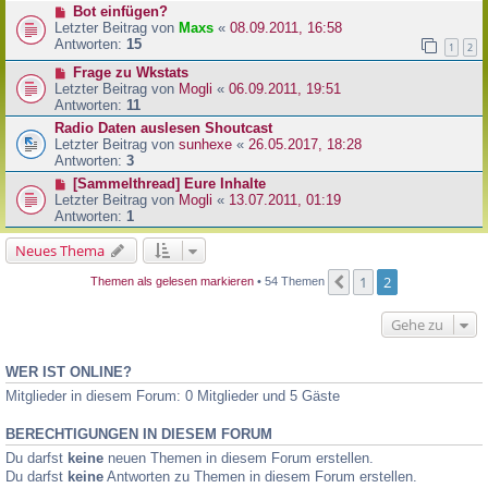
Bot einfügen?
Letzter Beitrag von
Maxs
«
08.09.2011, 16:58
Antworten:
15
1
2
Frage zu Wkstats
Letzter Beitrag von
Mogli
«
06.09.2011, 19:51
Antworten:
11
Radio Daten auslesen Shoutcast
Letzter Beitrag von
sunhexe
«
26.05.2017, 18:28
Antworten:
3
[Sammelthread] Eure Inhalte
Letzter Beitrag von
Mogli
«
13.07.2011, 01:19
Antworten:
1
Neues Thema
1
2
Vorherige
Themen als gelesen markieren
• 54 Themen
Gehe zu
WER IST ONLINE?
Mitglieder in diesem Forum: 0 Mitglieder und 5 Gäste
BERECHTIGUNGEN IN DIESEM FORUM
Du darfst
keine
neuen Themen in diesem Forum erstellen.
Du darfst
keine
Antworten zu Themen in diesem Forum erstellen.