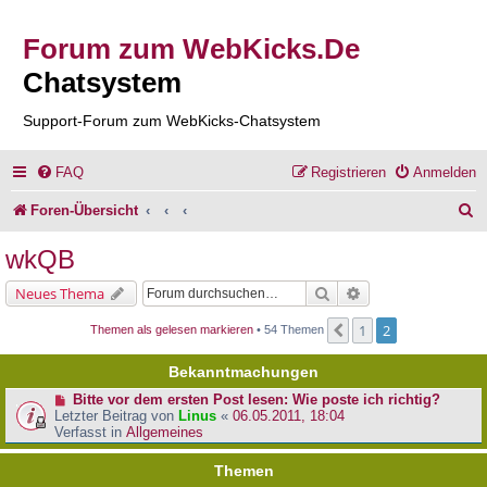
Forum zum WebKicks.De
Chatsystem
Support-Forum zum WebKicks-Chatsystem
FAQ
Registrieren
Anmelden
S
Foren-Übersicht
u
wkQB
c
Suche
Erweiterte Suche
Neues Thema
h
1
2
Vorherige
Themen als gelesen markieren
• 54 Themen
e
Bekanntmachungen
Bitte vor dem ersten Post lesen: Wie poste ich richtig?
Letzter Beitrag von
Linus
«
06.05.2011, 18:04
Verfasst in
Allgemeines
Themen