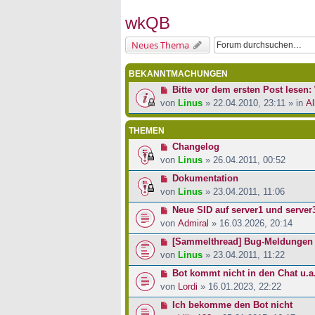
wkQB
Neues Thema
BEKANNTMACHUNGEN
Bitte vor dem ersten Post lesen: 
von
Linus
» 22.04.2010, 23:11 » in
Al
THEMEN
Changelog
von
Linus
» 26.04.2011, 00:52
Dokumentation
von
Linus
» 23.04.2011, 11:06
Neue SID auf server1 und server
von
Admiral
» 16.03.2026, 20:14
[Sammelthread] Bug-Meldungen
von
Linus
» 23.04.2011, 11:22
Bot kommt nicht in den Chat u.a
von
Lordi
» 16.01.2023, 22:22
Ich bekomme den Bot nicht