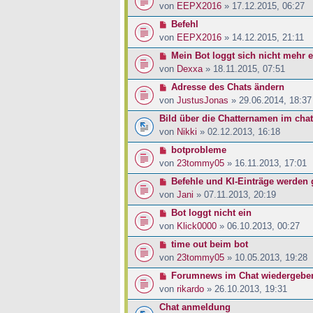
von
EEPX2016
» 17.12.2015, 06:27
Befehl
von
EEPX2016
» 14.12.2015, 21:11
Mein Bot loggt sich nicht mehr e
von
Dexxa
» 18.11.2015, 07:51
Adresse des Chats ändern
von
JustusJonas
» 29.06.2014, 18:37
Bild über die Chatternamen im chat
von
Nikki
» 02.12.2013, 16:18
botprobleme
von
23tommy05
» 16.11.2013, 17:01
Befehle und KI-Einträge werden 
von
Jani
» 07.11.2013, 20:19
Bot loggt nicht ein
von
Klick0000
» 06.10.2013, 00:27
time out beim bot
von
23tommy05
» 10.05.2013, 19:28
Forumnews im Chat wiedergebe
von
rikardo
» 26.10.2013, 19:31
Chat anmeldung