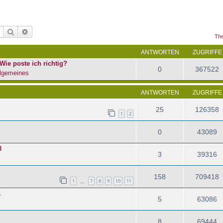
Suche
Erweiterte Suche
The
ANTWORTEN
ZUGRIFFE
Wie poste ich richtig?
0
367522
lgemeines
ANTWORTEN
ZUGRIFFE
25
126358
1
2
0
43089
3
3
39316
158
709418
1
7
8
9
10
11
…
.
5
63086
8
69444