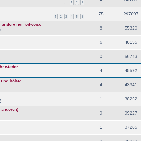
1
2
3
75
297097
1
2
3
4
5
6
 andere nur teilweise
8
55320
8
6
48135
0
56743
hr wieder
4
45592
s und höher
4
43341
1
38262
3
e anderen)
9
99227
1
37205