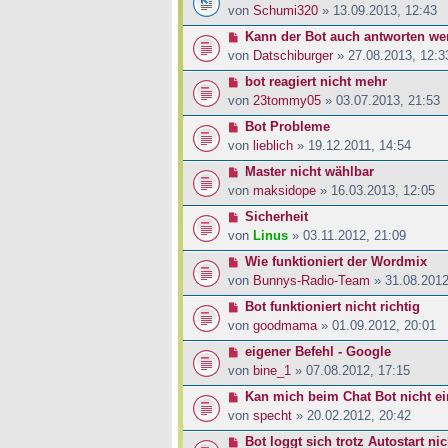
von
Schumi320
» 13.09.2013, 12:43
Kann der Bot auch antworten wen
von
Datschiburger
» 27.08.2013, 12:3
bot reagiert nicht mehr
von
23tommy05
» 03.07.2013, 21:53
Bot Probleme
von
lieblich
» 19.12.2011, 14:54
Master nicht wählbar
von
maksidope
» 16.03.2013, 12:05
Sicherheit
von
Linus
» 03.11.2012, 21:09
Wie funktioniert der Wordmix
von
Bunnys-Radio-Team
» 31.08.2012
Bot funktioniert nicht richtig
von
goodmama
» 01.09.2012, 20:01
eigener Befehl - Google
von
bine_1
» 07.08.2012, 17:15
Kan mich beim Chat Bot nicht e
von
specht
» 20.02.2012, 20:42
Bot loggt sich trotz Autostart ni