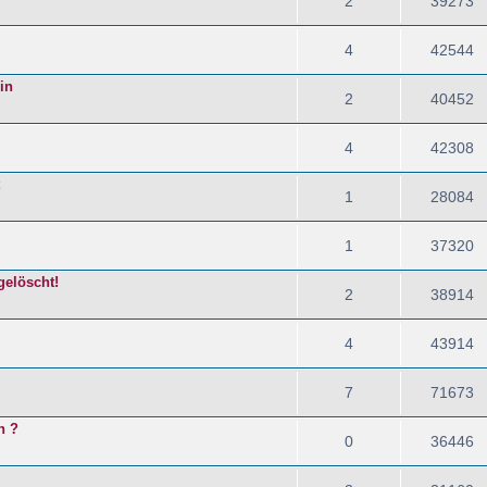
2
39273
4
42544
in
2
40452
4
42308
1
28084
1
37320
gelöscht!
2
38914
4
43914
7
71673
n ?
0
36446