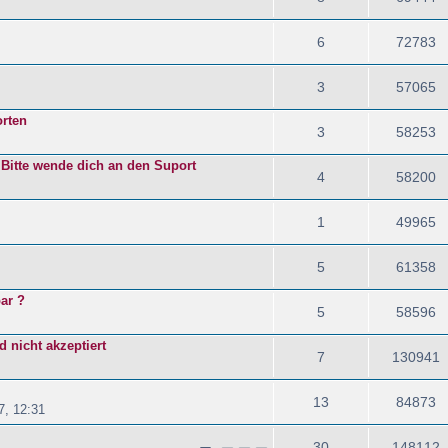
6
72783
3
57065
orten
3
58253
! Bitte wende dich an den Suport
4
58200
1
49965
5
61358
ar ?
5
58596
 nicht akzeptiert
7
130941
13
84873
7, 12:31
30
148112