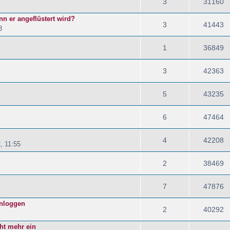
3
31160
n er angeflüstert wird?
3
41443
3
1
36849
3
42363
5
43235
6
47464
4
42208
, 11:55
2
38469
7
47876
inloggen
2
40292
cht mehr ein