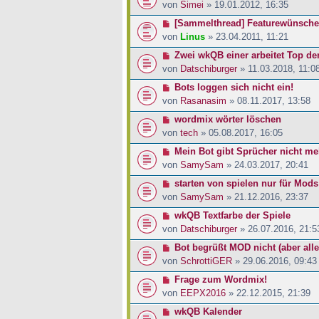
von
Simei
» 19.01.2012, 16:35
[Sammelthread] Featurewünsche
von
Linus
» 23.04.2011, 11:21
Zwei wkQB einer arbeitet Top der
von
Datschiburger
» 11.03.2018, 11:0
Bots loggen sich nicht ein!
von
Rasanasim
» 08.11.2017, 13:58
wordmix wörter löschen
von
tech
» 05.08.2017, 16:05
Mein Bot gibt Sprücher nicht me
von
SamySam
» 24.03.2017, 20:41
starten von spielen nur für Mod
von
SamySam
» 21.12.2016, 23:37
wkQB Textfarbe der Spiele
von
Datschiburger
» 26.07.2016, 21:5
Bot begrüßt MOD nicht (aber all
von
SchrottiGER
» 29.06.2016, 09:43
Frage zum Wordmix!
von
EEPX2016
» 22.12.2015, 21:39
wkQB Kalender