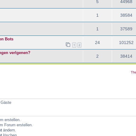
5
44968
1
38584
1
37589
en Bots
24
101252
1
2
ungen verlgenen?
2
38414
The
5 Gäste
 erstellen.
m Forum erstellen.
t
ändern.
t
löschen.