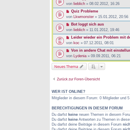
von
lieblich
» 08.02.2012, 16:26
Quiz Probleme
von
Lkwmonster
» 15.01.2012, 20:56
Bot loggt sich aus
von
lieblich
» 11.01.2012, 19:46
Leider wieder ein Problem mit d
von
koc
» 07.12.2011, 08:01
Von in andere Chat mit einstell
von
Lydenia
» 09.09.2011, 06:21
Neues Thema
Zurück zur Foren-Übersicht
WER IST ONLINE?
Mitglieder in diesem Forum: 0 Mitglieder und 
BERECHTIGUNGEN IN DIESEM FORUM
Du darfst
keine
neuen Themen in diesem Forum
Du darfst
keine
Antworten zu Themen in diese
Du darfst deine Beiträge in diesem Forum
nich
Du darfst deine Beiträge in diesem Forum
nich