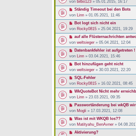
von
bilbo123
» 05.01.2015, 16:17
Ständig Timeout bei den Bots
von
Linn
» 01.05.2021, 11:46
Bot logt sich nicht ein
von
Rocky0815
» 25.04.2021, 19:29
auf alle Flüsternachrichten antw
von
weltsieger
» 05.04.2021, 12:04
Datenbankfehler ist aufgetreten 
von
Linn
» 03.04.2021, 15:46
Bot hinzufügen geht nicht
von
weltsieger
» 30.03.2021, 22:20
SQL-Fehler
von
Rocky0815
» 16.02.2021, 08:45
WkQuoteBot Nicht mehr erreichb
von
Linn
» 23.03.2021, 09:35
Passwortänderung bei wkQB wird
von
Mogli
» 17.03.2021, 12:08
Was ist mit WKQB los??
von
Matityahu_BenAvner
» 04.08.201
Aktivierung?