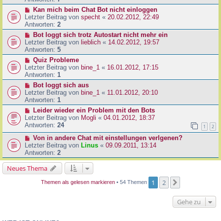
Kan mich beim Chat Bot nicht einloggen
Letzter Beitrag von
specht
«
20.02.2012, 22:49
Antworten:
2
Bot loggt sich trotz Autostart nicht mehr ein
Letzter Beitrag von
lieblich
«
14.02.2012, 19:57
Antworten:
5
Quiz Probleme
Letzter Beitrag von
bine_1
«
16.01.2012, 17:15
Antworten:
1
Bot loggt sich aus
Letzter Beitrag von
bine_1
«
11.01.2012, 20:10
Antworten:
1
Leider wieder ein Problem mit den Bots
Letzter Beitrag von
Mogli
«
04.01.2012, 18:37
Antworten:
24
1
2
Von in andere Chat mit einstellungen verlgenen?
Letzter Beitrag von
Linus
«
09.09.2011, 13:14
Antworten:
2
Neues Thema
1
2
Nächste
Themen als gelesen markieren
• 54 Themen
Gehe zu