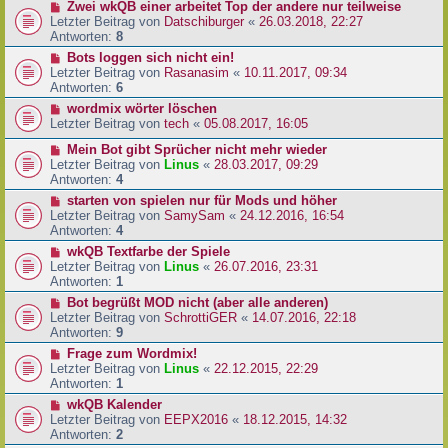
Zwei wkQB einer arbeitet Top der andere nur teilweise
Letzter Beitrag von
Datschiburger
«
26.03.2018, 22:27
Antworten:
8
Bots loggen sich nicht ein!
Letzter Beitrag von
Rasanasim
«
10.11.2017, 09:34
Antworten:
6
wordmix wörter löschen
Letzter Beitrag von
tech
«
05.08.2017, 16:05
Mein Bot gibt Sprücher nicht mehr wieder
Letzter Beitrag von
Linus
«
28.03.2017, 09:29
Antworten:
4
starten von spielen nur für Mods und höher
Letzter Beitrag von
SamySam
«
24.12.2016, 16:54
Antworten:
4
wkQB Textfarbe der Spiele
Letzter Beitrag von
Linus
«
26.07.2016, 23:31
Antworten:
1
Bot begrüßt MOD nicht (aber alle anderen)
Letzter Beitrag von
SchrottiGER
«
14.07.2016, 22:18
Antworten:
9
Frage zum Wordmix!
Letzter Beitrag von
Linus
«
22.12.2015, 22:29
Antworten:
1
wkQB Kalender
Letzter Beitrag von
EEPX2016
«
18.12.2015, 14:32
Antworten:
2