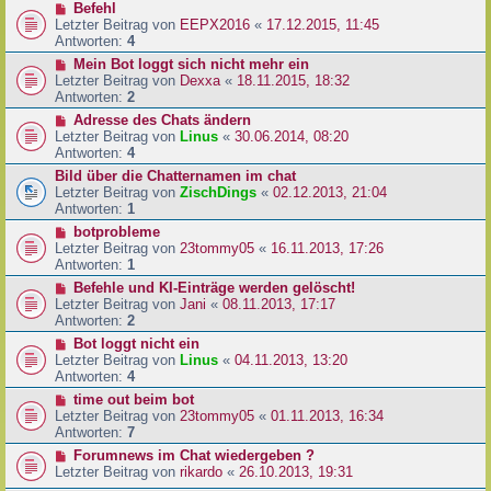
Befehl
Letzter Beitrag von
EEPX2016
«
17.12.2015, 11:45
Antworten:
4
Mein Bot loggt sich nicht mehr ein
Letzter Beitrag von
Dexxa
«
18.11.2015, 18:32
Antworten:
2
Adresse des Chats ändern
Letzter Beitrag von
Linus
«
30.06.2014, 08:20
Antworten:
4
Bild über die Chatternamen im chat
Letzter Beitrag von
ZischDings
«
02.12.2013, 21:04
Antworten:
1
botprobleme
Letzter Beitrag von
23tommy05
«
16.11.2013, 17:26
Antworten:
1
Befehle und KI-Einträge werden gelöscht!
Letzter Beitrag von
Jani
«
08.11.2013, 17:17
Antworten:
2
Bot loggt nicht ein
Letzter Beitrag von
Linus
«
04.11.2013, 13:20
Antworten:
4
time out beim bot
Letzter Beitrag von
23tommy05
«
01.11.2013, 16:34
Antworten:
7
Forumnews im Chat wiedergeben ?
Letzter Beitrag von
rikardo
«
26.10.2013, 19:31