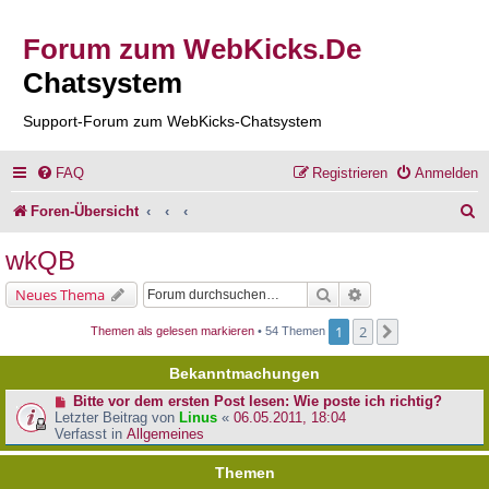
Forum zum WebKicks.De
Chatsystem
Support-Forum zum WebKicks-Chatsystem
FAQ
Registrieren
Anmelden
S
Foren-Übersicht
u
wkQB
c
Suche
Erweiterte Suche
Neues Thema
h
1
2
Nächste
Themen als gelesen markieren
• 54 Themen
e
Bekanntmachungen
Bitte vor dem ersten Post lesen: Wie poste ich richtig?
Letzter Beitrag von
Linus
«
06.05.2011, 18:04
Verfasst in
Allgemeines
Themen