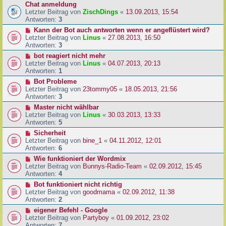
Chat anmeldung
Letzter Beitrag von
ZischDings
«
13.09.2013, 15:54
Antworten:
3
Kann der Bot auch antworten wenn er angeflüstert wird?
Letzter Beitrag von
Linus
«
27.08.2013, 16:50
Antworten:
3
bot reagiert nicht mehr
Letzter Beitrag von
Linus
«
04.07.2013, 20:13
Antworten:
1
Bot Probleme
Letzter Beitrag von
23tommy05
«
18.05.2013, 21:56
Antworten:
3
Master nicht wählbar
Letzter Beitrag von
Linus
«
30.03.2013, 13:33
Antworten:
5
Sicherheit
Letzter Beitrag von
bine_1
«
04.11.2012, 12:01
Antworten:
6
Wie funktioniert der Wordmix
Letzter Beitrag von
Bunnys-Radio-Team
«
02.09.2012, 15:45
Antworten:
4
Bot funktioniert nicht richtig
Letzter Beitrag von
goodmama
«
02.09.2012, 11:38
Antworten:
2
eigener Befehl - Google
Letzter Beitrag von
Partyboy
«
01.09.2012, 23:02
Antworten:
7