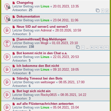
Changelog
Letzter Beitrag von
Linus
«
20.01.2023, 13:35
Antworten:
25
1
2
Dokumentation
Letzter Beitrag von
Linus
«
23.04.2011, 11:06
Neue SID auf server1 und server3
Letzter Beitrag von
Admiral
«
28.03.2026, 10:59
Antworten:
3
[Sammelthread] Bug-Meldungen
Letzter Beitrag von
Mogli
«
01.03.2023, 23:10
Antworten:
158
1
8
9
10
11
…
Bot kommt nicht in den Chat u.a.
Letzter Beitrag von
Linus
«
22.01.2023, 20:53
Antworten:
5
Ich bekomme den Bot nicht
Letzter Beitrag von
Linus
«
09.10.2022, 19:05
Antworten:
8
Ständig Timeout bei den Bots
Letzter Beitrag von
weltsieger
«
08.05.2021, 17:00
Antworten:
6
Bot logt sich nicht ein
Letzter Beitrag von
Rocky0815
«
08.05.2021, 14:22
Antworten:
3
auf alle Flüsternachrichten antworten
Letzter Beitrag von
Linus
«
05.04.2021, 15:04