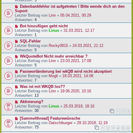
Antworten:
3
Datenbankfehler ist aufgetreten ! Bitte wende dich an den
Suport
Letzter Beitrag von
Linn
«
05.04.2021, 00:29
Antworten:
4
Bot hinzufügen geht nicht
Letzter Beitrag von
Linus
«
31.03.2021, 12:17
Antworten:
1
SQL-Fehler
Letzter Beitrag von
Rocky0815
«
24.03.2021, 21:12
Antworten:
5
WkQuoteBot Nicht mehr erreichbar ?
Letzter Beitrag von
Linn
«
23.03.2021, 17:08
Antworten:
5
Passwortänderung bei wkQB wird nicht akzeptiert
Letzter Beitrag von
Mogli
«
18.03.2021, 14:08
Antworten:
7
Was ist mit WKQB los??
Letzter Beitrag von
Linn
«
19.06.2020, 10:16
Antworten:
13
Aktivierung?
Letzter Beitrag von
Linus
«
25.03.2019, 18:16
Antworten:
30
1
2
3
[Sammelthread] Featurewünsche
Letzter Beitrag von
Datschiburger
«
29.10.2018, 11:19
Antworten:
75
1
2
3
4
5
6