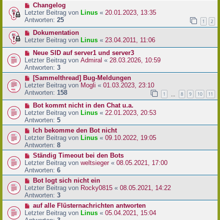
Changelog
Letzter Beitrag von
Linus
«
20.01.2023, 13:35
Antworten:
25
1
2
Dokumentation
Letzter Beitrag von
Linus
«
23.04.2011, 11:06
Neue SID auf server1 und server3
Letzter Beitrag von
Admiral
«
28.03.2026, 10:59
Antworten:
3
[Sammelthread] Bug-Meldungen
Letzter Beitrag von
Mogli
«
01.03.2023, 23:10
Antworten:
158
1
8
9
10
11
…
Bot kommt nicht in den Chat u.a.
Letzter Beitrag von
Linus
«
22.01.2023, 20:53
Antworten:
5
Ich bekomme den Bot nicht
Letzter Beitrag von
Linus
«
09.10.2022, 19:05
Antworten:
8
Ständig Timeout bei den Bots
Letzter Beitrag von
weltsieger
«
08.05.2021, 17:00
Antworten:
6
Bot logt sich nicht ein
Letzter Beitrag von
Rocky0815
«
08.05.2021, 14:22
Antworten:
3
auf alle Flüsternachrichten antworten
Letzter Beitrag von
Linus
«
05.04.2021, 15:04