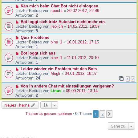
Kan mich beim Chat Bot nicht einloggen
Letzter Beitrag von
specht
«
20.02.2012, 22:49
Antworten:
2
Bot loggt sich trotz Autostart nicht mehr ein
Letzter Beitrag von
lieblich
«
14.02.2012, 19:57
Antworten:
5
Quiz Probleme
Letzter Beitrag von
bine_1
«
16.01.2012, 17:15
Antworten:
1
Bot loggt sich aus
Letzter Beitrag von
bine_1
«
11.01.2012, 20:10
Antworten:
1
Leider wieder ein Problem mit den Bots
Letzter Beitrag von
Mogli
«
04.01.2012, 18:37
Antworten:
24
1
2
Von in andere Chat mit einstellungen verlgenen?
Letzter Beitrag von
Linus
«
09.09.2011, 13:14
Antworten:
2
Neues Thema
1
2
Nächste
Themen als gelesen markieren
• 54 Themen
Gehe zu