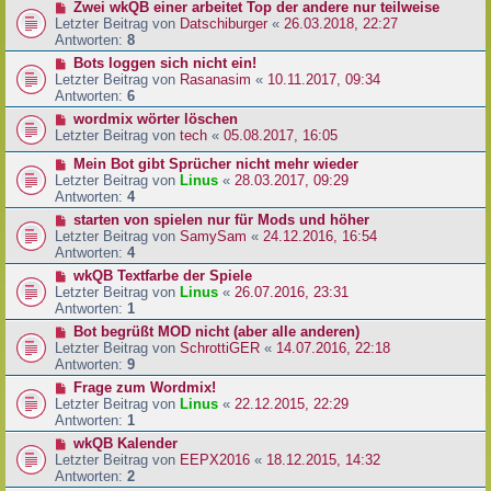
Zwei wkQB einer arbeitet Top der andere nur teilweise
Letzter Beitrag von
Datschiburger
«
26.03.2018, 22:27
Antworten:
8
Bots loggen sich nicht ein!
Letzter Beitrag von
Rasanasim
«
10.11.2017, 09:34
Antworten:
6
wordmix wörter löschen
Letzter Beitrag von
tech
«
05.08.2017, 16:05
Mein Bot gibt Sprücher nicht mehr wieder
Letzter Beitrag von
Linus
«
28.03.2017, 09:29
Antworten:
4
starten von spielen nur für Mods und höher
Letzter Beitrag von
SamySam
«
24.12.2016, 16:54
Antworten:
4
wkQB Textfarbe der Spiele
Letzter Beitrag von
Linus
«
26.07.2016, 23:31
Antworten:
1
Bot begrüßt MOD nicht (aber alle anderen)
Letzter Beitrag von
SchrottiGER
«
14.07.2016, 22:18
Antworten:
9
Frage zum Wordmix!
Letzter Beitrag von
Linus
«
22.12.2015, 22:29
Antworten:
1
wkQB Kalender
Letzter Beitrag von
EEPX2016
«
18.12.2015, 14:32
Antworten:
2