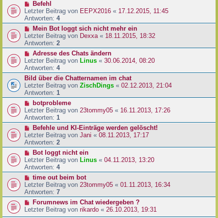
Befehl
Letzter Beitrag von
EEPX2016
«
17.12.2015, 11:45
Antworten:
4
Mein Bot loggt sich nicht mehr ein
Letzter Beitrag von
Dexxa
«
18.11.2015, 18:32
Antworten:
2
Adresse des Chats ändern
Letzter Beitrag von
Linus
«
30.06.2014, 08:20
Antworten:
4
Bild über die Chatternamen im chat
Letzter Beitrag von
ZischDings
«
02.12.2013, 21:04
Antworten:
1
botprobleme
Letzter Beitrag von
23tommy05
«
16.11.2013, 17:26
Antworten:
1
Befehle und KI-Einträge werden gelöscht!
Letzter Beitrag von
Jani
«
08.11.2013, 17:17
Antworten:
2
Bot loggt nicht ein
Letzter Beitrag von
Linus
«
04.11.2013, 13:20
Antworten:
4
time out beim bot
Letzter Beitrag von
23tommy05
«
01.11.2013, 16:34
Antworten:
7
Forumnews im Chat wiedergeben ?
Letzter Beitrag von
rikardo
«
26.10.2013, 19:31