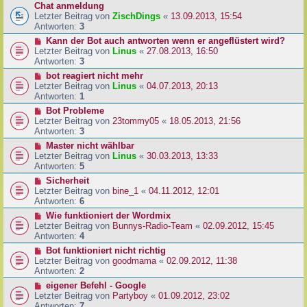
Chat anmeldung
Letzter Beitrag von
ZischDings
«
13.09.2013, 15:54
Antworten:
3
Kann der Bot auch antworten wenn er angeflüstert wird?
Letzter Beitrag von
Linus
«
27.08.2013, 16:50
Antworten:
3
bot reagiert nicht mehr
Letzter Beitrag von
Linus
«
04.07.2013, 20:13
Antworten:
1
Bot Probleme
Letzter Beitrag von
23tommy05
«
18.05.2013, 21:56
Antworten:
3
Master nicht wählbar
Letzter Beitrag von
Linus
«
30.03.2013, 13:33
Antworten:
5
Sicherheit
Letzter Beitrag von
bine_1
«
04.11.2012, 12:01
Antworten:
6
Wie funktioniert der Wordmix
Letzter Beitrag von
Bunnys-Radio-Team
«
02.09.2012, 15:45
Antworten:
4
Bot funktioniert nicht richtig
Letzter Beitrag von
goodmama
«
02.09.2012, 11:38
Antworten:
2
eigener Befehl - Google
Letzter Beitrag von
Partyboy
«
01.09.2012, 23:02
Antworten:
7