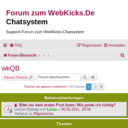
Forum zum WebKicks.De
Chatsystem
Support-Forum zum WebKicks-Chatsystem
FAQ
Registrieren
Anmelden
S
Foren-Übersicht
u
wkQB
c
Suche
Erweiterte Suche
Neues Thema
h
1
2
Nächste
Themen als gelesen markieren
• 54 Themen
e
Bekanntmachungen
Bitte vor dem ersten Post lesen: Wie poste ich richtig?
Letzter Beitrag von
Linus
«
06.05.2011, 18:04
Verfasst in
Allgemeines
Themen