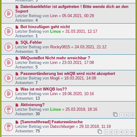
Antworten:
3
Datenbankfehler ist aufgetreten ! Bitte wende dich an den
Suport
Letzter Beitrag von
Linn
«
05.04.2021, 00:29
Antworten:
4
Bot hinzufügen geht nicht
Letzter Beitrag von
Linus
«
31.03.2021, 12:17
Antworten:
1
SQL-Fehler
Letzter Beitrag von
Rocky0815
«
24.03.2021, 21:12
Antworten:
5
WkQuoteBot Nicht mehr erreichbar ?
Letzter Beitrag von
Linn
«
23.03.2021, 17:08
Antworten:
5
Passwortänderung bei wkQB wird nicht akzeptiert
Letzter Beitrag von
Mogli
«
18.03.2021, 14:08
Antworten:
7
Was ist mit WKQB los??
Letzter Beitrag von
Linn
«
19.06.2020, 10:16
Antworten:
13
Aktivierung?
Letzter Beitrag von
Linus
«
25.03.2019, 18:16
Antworten:
30
1
2
3
[Sammelthread] Featurewünsche
Letzter Beitrag von
Datschiburger
«
29.10.2018, 11:19
Antworten:
75
1
2
3
4
5
6