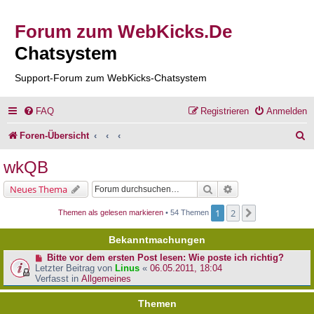
Forum zum WebKicks.De
Chatsystem
Support-Forum zum WebKicks-Chatsystem
FAQ
Registrieren
Anmelden
S
Foren-Übersicht
u
wkQB
c
Suche
Erweiterte Suche
Neues Thema
h
1
2
Nächste
Themen als gelesen markieren
• 54 Themen
e
Bekanntmachungen
Bitte vor dem ersten Post lesen: Wie poste ich richtig?
Letzter Beitrag von
Linus
«
06.05.2011, 18:04
Verfasst in
Allgemeines
Themen