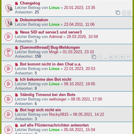
Changelog
Letzter Beitrag von
Linus
«
20.01.2023, 13:35
Antworten:
25
1
2
Dokumentation
Letzter Beitrag von
Linus
«
23.04.2011, 11:06
Neue SID auf server1 und server3
Letzter Beitrag von
Admiral
«
28.03.2026, 10:59
Antworten:
3
[Sammelthread] Bug-Meldungen
Letzter Beitrag von
Mogli
«
01.03.2023, 23:10
Antworten:
158
1
8
9
10
11
…
Bot kommt nicht in den Chat u.a.
Letzter Beitrag von
Linus
«
22.01.2023, 20:53
Antworten:
5
Ich bekomme den Bot nicht
Letzter Beitrag von
Linus
«
09.10.2022, 19:05
Antworten:
8
Ständig Timeout bei den Bots
Letzter Beitrag von
weltsieger
«
08.05.2021, 17:00
Antworten:
6
Bot logt sich nicht ein
Letzter Beitrag von
Rocky0815
«
08.05.2021, 14:22
Antworten:
3
auf alle Flüsternachrichten antworten
Letzter Beitrag von
Linus
«
05.04.2021, 15:04