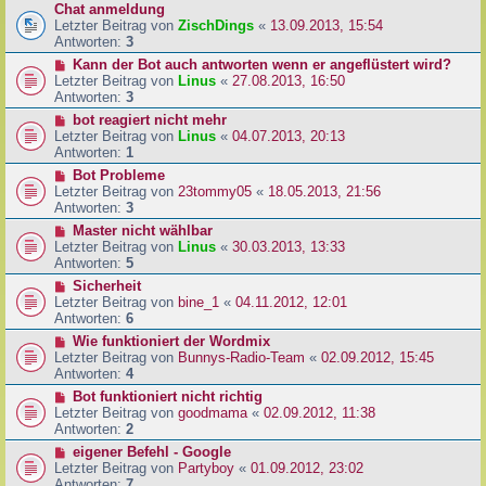
Chat anmeldung
Letzter Beitrag von
ZischDings
«
13.09.2013, 15:54
Antworten:
3
Kann der Bot auch antworten wenn er angeflüstert wird?
Letzter Beitrag von
Linus
«
27.08.2013, 16:50
Antworten:
3
bot reagiert nicht mehr
Letzter Beitrag von
Linus
«
04.07.2013, 20:13
Antworten:
1
Bot Probleme
Letzter Beitrag von
23tommy05
«
18.05.2013, 21:56
Antworten:
3
Master nicht wählbar
Letzter Beitrag von
Linus
«
30.03.2013, 13:33
Antworten:
5
Sicherheit
Letzter Beitrag von
bine_1
«
04.11.2012, 12:01
Antworten:
6
Wie funktioniert der Wordmix
Letzter Beitrag von
Bunnys-Radio-Team
«
02.09.2012, 15:45
Antworten:
4
Bot funktioniert nicht richtig
Letzter Beitrag von
goodmama
«
02.09.2012, 11:38
Antworten:
2
eigener Befehl - Google
Letzter Beitrag von
Partyboy
«
01.09.2012, 23:02
Antworten:
7