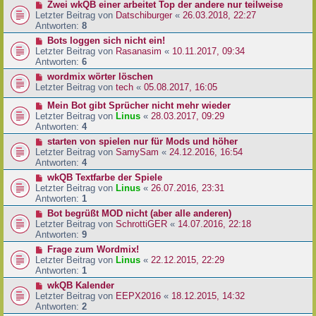
Zwei wkQB einer arbeitet Top der andere nur teilweise
Letzter Beitrag von
Datschiburger
«
26.03.2018, 22:27
Antworten:
8
Bots loggen sich nicht ein!
Letzter Beitrag von
Rasanasim
«
10.11.2017, 09:34
Antworten:
6
wordmix wörter löschen
Letzter Beitrag von
tech
«
05.08.2017, 16:05
Mein Bot gibt Sprücher nicht mehr wieder
Letzter Beitrag von
Linus
«
28.03.2017, 09:29
Antworten:
4
starten von spielen nur für Mods und höher
Letzter Beitrag von
SamySam
«
24.12.2016, 16:54
Antworten:
4
wkQB Textfarbe der Spiele
Letzter Beitrag von
Linus
«
26.07.2016, 23:31
Antworten:
1
Bot begrüßt MOD nicht (aber alle anderen)
Letzter Beitrag von
SchrottiGER
«
14.07.2016, 22:18
Antworten:
9
Frage zum Wordmix!
Letzter Beitrag von
Linus
«
22.12.2015, 22:29
Antworten:
1
wkQB Kalender
Letzter Beitrag von
EEPX2016
«
18.12.2015, 14:32
Antworten:
2