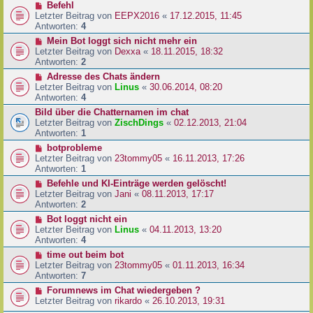
Befehl
Letzter Beitrag von
EEPX2016
«
17.12.2015, 11:45
Antworten:
4
Mein Bot loggt sich nicht mehr ein
Letzter Beitrag von
Dexxa
«
18.11.2015, 18:32
Antworten:
2
Adresse des Chats ändern
Letzter Beitrag von
Linus
«
30.06.2014, 08:20
Antworten:
4
Bild über die Chatternamen im chat
Letzter Beitrag von
ZischDings
«
02.12.2013, 21:04
Antworten:
1
botprobleme
Letzter Beitrag von
23tommy05
«
16.11.2013, 17:26
Antworten:
1
Befehle und KI-Einträge werden gelöscht!
Letzter Beitrag von
Jani
«
08.11.2013, 17:17
Antworten:
2
Bot loggt nicht ein
Letzter Beitrag von
Linus
«
04.11.2013, 13:20
Antworten:
4
time out beim bot
Letzter Beitrag von
23tommy05
«
01.11.2013, 16:34
Antworten:
7
Forumnews im Chat wiedergeben ?
Letzter Beitrag von
rikardo
«
26.10.2013, 19:31