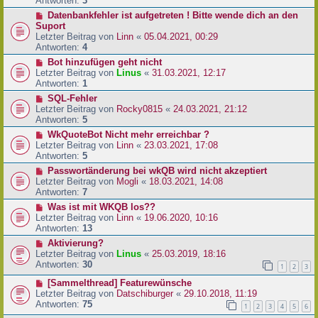
Antworten:
3
Datenbankfehler ist aufgetreten ! Bitte wende dich an den
Suport
Letzter Beitrag von
Linn
«
05.04.2021, 00:29
Antworten:
4
Bot hinzufügen geht nicht
Letzter Beitrag von
Linus
«
31.03.2021, 12:17
Antworten:
1
SQL-Fehler
Letzter Beitrag von
Rocky0815
«
24.03.2021, 21:12
Antworten:
5
WkQuoteBot Nicht mehr erreichbar ?
Letzter Beitrag von
Linn
«
23.03.2021, 17:08
Antworten:
5
Passwortänderung bei wkQB wird nicht akzeptiert
Letzter Beitrag von
Mogli
«
18.03.2021, 14:08
Antworten:
7
Was ist mit WKQB los??
Letzter Beitrag von
Linn
«
19.06.2020, 10:16
Antworten:
13
Aktivierung?
Letzter Beitrag von
Linus
«
25.03.2019, 18:16
Antworten:
30
1
2
3
[Sammelthread] Featurewünsche
Letzter Beitrag von
Datschiburger
«
29.10.2018, 11:19
Antworten:
75
1
2
3
4
5
6