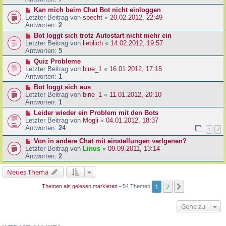
Kan mich beim Chat Bot nicht einloggen
Letzter Beitrag von
specht
«
20.02.2012, 22:49
Antworten:
2
Bot loggt sich trotz Autostart nicht mehr ein
Letzter Beitrag von
lieblich
«
14.02.2012, 19:57
Antworten:
5
Quiz Probleme
Letzter Beitrag von
bine_1
«
16.01.2012, 17:15
Antworten:
1
Bot loggt sich aus
Letzter Beitrag von
bine_1
«
11.01.2012, 20:10
Antworten:
1
Leider wieder ein Problem mit den Bots
Letzter Beitrag von
Mogli
«
04.01.2012, 18:37
Antworten:
24
1
2
Von in andere Chat mit einstellungen verlgenen?
Letzter Beitrag von
Linus
«
09.09.2011, 13:14
Antworten:
2
Neues Thema
1
2
Nächste
Themen als gelesen markieren
• 54 Themen
Gehe zu