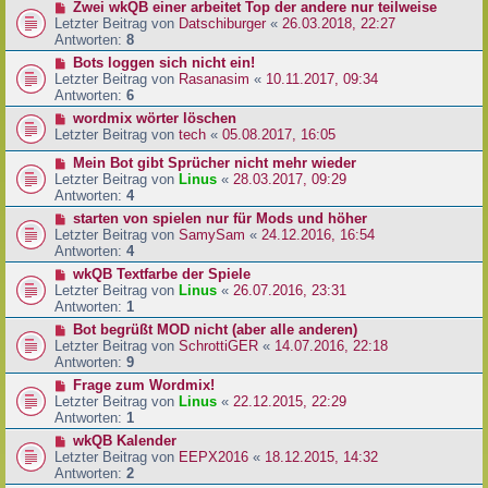
Zwei wkQB einer arbeitet Top der andere nur teilweise
Letzter Beitrag von
Datschiburger
«
26.03.2018, 22:27
Antworten:
8
Bots loggen sich nicht ein!
Letzter Beitrag von
Rasanasim
«
10.11.2017, 09:34
Antworten:
6
wordmix wörter löschen
Letzter Beitrag von
tech
«
05.08.2017, 16:05
Mein Bot gibt Sprücher nicht mehr wieder
Letzter Beitrag von
Linus
«
28.03.2017, 09:29
Antworten:
4
starten von spielen nur für Mods und höher
Letzter Beitrag von
SamySam
«
24.12.2016, 16:54
Antworten:
4
wkQB Textfarbe der Spiele
Letzter Beitrag von
Linus
«
26.07.2016, 23:31
Antworten:
1
Bot begrüßt MOD nicht (aber alle anderen)
Letzter Beitrag von
SchrottiGER
«
14.07.2016, 22:18
Antworten:
9
Frage zum Wordmix!
Letzter Beitrag von
Linus
«
22.12.2015, 22:29
Antworten:
1
wkQB Kalender
Letzter Beitrag von
EEPX2016
«
18.12.2015, 14:32
Antworten:
2