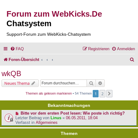
Forum zum WebKicks.De
Chatsystem
Support-Forum zum WebKicks-Chatsystem
FAQ
Registrieren
Anmelden
S
Foren-Übersicht
u
wkQB
c
Suche
Erweiterte Suche
Neues Thema
h
1
2
Nächste
Themen als gelesen markieren
• 54 Themen
e
Bekanntmachungen
Bitte vor dem ersten Post lesen: Wie poste ich richtig?
Letzter Beitrag von
Linus
«
06.05.2011, 18:04
Verfasst in
Allgemeines
Themen