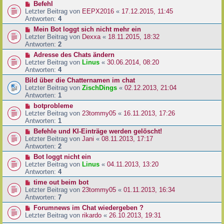
Befehl
Letzter Beitrag von
EEPX2016
«
17.12.2015, 11:45
Antworten:
4
Mein Bot loggt sich nicht mehr ein
Letzter Beitrag von
Dexxa
«
18.11.2015, 18:32
Antworten:
2
Adresse des Chats ändern
Letzter Beitrag von
Linus
«
30.06.2014, 08:20
Antworten:
4
Bild über die Chatternamen im chat
Letzter Beitrag von
ZischDings
«
02.12.2013, 21:04
Antworten:
1
botprobleme
Letzter Beitrag von
23tommy05
«
16.11.2013, 17:26
Antworten:
1
Befehle und KI-Einträge werden gelöscht!
Letzter Beitrag von
Jani
«
08.11.2013, 17:17
Antworten:
2
Bot loggt nicht ein
Letzter Beitrag von
Linus
«
04.11.2013, 13:20
Antworten:
4
time out beim bot
Letzter Beitrag von
23tommy05
«
01.11.2013, 16:34
Antworten:
7
Forumnews im Chat wiedergeben ?
Letzter Beitrag von
rikardo
«
26.10.2013, 19:31