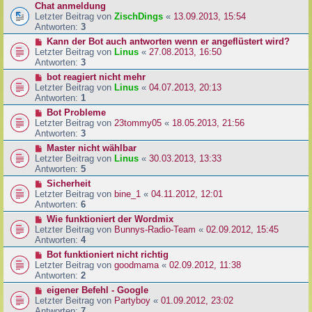
Chat anmeldung
Letzter Beitrag von
ZischDings
«
13.09.2013, 15:54
Antworten:
3
Kann der Bot auch antworten wenn er angeflüstert wird?
Letzter Beitrag von
Linus
«
27.08.2013, 16:50
Antworten:
3
bot reagiert nicht mehr
Letzter Beitrag von
Linus
«
04.07.2013, 20:13
Antworten:
1
Bot Probleme
Letzter Beitrag von
23tommy05
«
18.05.2013, 21:56
Antworten:
3
Master nicht wählbar
Letzter Beitrag von
Linus
«
30.03.2013, 13:33
Antworten:
5
Sicherheit
Letzter Beitrag von
bine_1
«
04.11.2012, 12:01
Antworten:
6
Wie funktioniert der Wordmix
Letzter Beitrag von
Bunnys-Radio-Team
«
02.09.2012, 15:45
Antworten:
4
Bot funktioniert nicht richtig
Letzter Beitrag von
goodmama
«
02.09.2012, 11:38
Antworten:
2
eigener Befehl - Google
Letzter Beitrag von
Partyboy
«
01.09.2012, 23:02
Antworten:
7