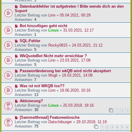
Antworten:
3
Datenbankfehler ist aufgetreten ! Bitte wende dich an den
Suport
Letzter Beitrag von
Linn
«
05.04.2021, 00:29
Antworten:
4
Bot hinzufügen geht nicht
Letzter Beitrag von
Linus
«
31.03.2021, 12:17
Antworten:
1
SQL-Fehler
Letzter Beitrag von
Rocky0815
«
24.03.2021, 21:12
Antworten:
5
WkQuoteBot Nicht mehr erreichbar ?
Letzter Beitrag von
Linn
«
23.03.2021, 17:08
Antworten:
5
Passwortänderung bei wkQB wird nicht akzeptiert
Letzter Beitrag von
Mogli
«
18.03.2021, 14:08
Antworten:
7
Was ist mit WKQB los??
Letzter Beitrag von
Linn
«
19.06.2020, 10:16
Antworten:
13
Aktivierung?
Letzter Beitrag von
Linus
«
25.03.2019, 18:16
Antworten:
30
1
2
3
[Sammelthread] Featurewünsche
Letzter Beitrag von
Datschiburger
«
29.10.2018, 11:19
Antworten:
75
1
2
3
4
5
6