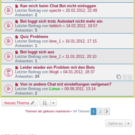
Kan mich beim Chat Bot nicht einloggen
Letzter Beitrag von
specht
«
20.02.2012, 22:49
Antworten:
2
Bot loggt sich trotz Autostart nicht mehr ein
Letzter Beitrag von
lieblich
«
14.02.2012, 19:57
Antworten:
5
Quiz Probleme
Letzter Beitrag von
bine_1
«
16.01.2012, 17:15
Antworten:
1
Bot loggt sich aus
Letzter Beitrag von
bine_1
«
11.01.2012, 20:10
Antworten:
1
Leider wieder ein Problem mit den Bots
Letzter Beitrag von
Mogli
«
04.01.2012, 18:37
Antworten:
24
1
2
Von in andere Chat mit einstellungen verlgenen?
Letzter Beitrag von
Linus
«
09.09.2011, 13:14
Antworten:
2
Neues Thema
1
2
Nächste
Themen als gelesen markieren
• 54 Themen
Gehe zu