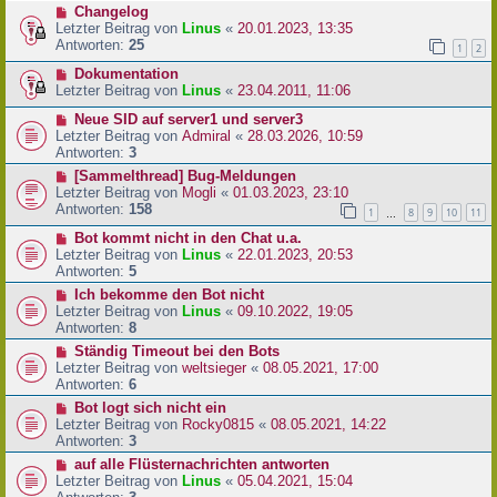
Changelog
Letzter Beitrag von
Linus
«
20.01.2023, 13:35
Antworten:
25
1
2
Dokumentation
Letzter Beitrag von
Linus
«
23.04.2011, 11:06
Neue SID auf server1 und server3
Letzter Beitrag von
Admiral
«
28.03.2026, 10:59
Antworten:
3
[Sammelthread] Bug-Meldungen
Letzter Beitrag von
Mogli
«
01.03.2023, 23:10
Antworten:
158
1
8
9
10
11
…
Bot kommt nicht in den Chat u.a.
Letzter Beitrag von
Linus
«
22.01.2023, 20:53
Antworten:
5
Ich bekomme den Bot nicht
Letzter Beitrag von
Linus
«
09.10.2022, 19:05
Antworten:
8
Ständig Timeout bei den Bots
Letzter Beitrag von
weltsieger
«
08.05.2021, 17:00
Antworten:
6
Bot logt sich nicht ein
Letzter Beitrag von
Rocky0815
«
08.05.2021, 14:22
Antworten:
3
auf alle Flüsternachrichten antworten
Letzter Beitrag von
Linus
«
05.04.2021, 15:04