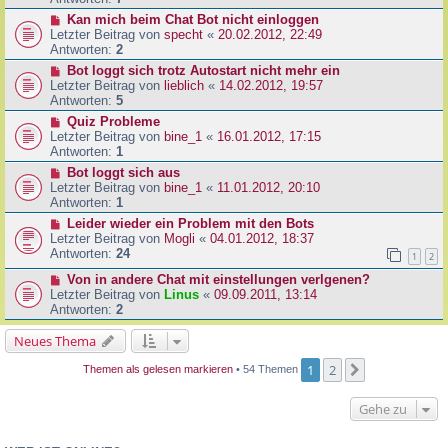
Kan mich beim Chat Bot nicht einloggen
Letzter Beitrag von
specht
«
20.02.2012, 22:49
Antworten:
2
Bot loggt sich trotz Autostart nicht mehr ein
Letzter Beitrag von
lieblich
«
14.02.2012, 19:57
Antworten:
5
Quiz Probleme
Letzter Beitrag von
bine_1
«
16.01.2012, 17:15
Antworten:
1
Bot loggt sich aus
Letzter Beitrag von
bine_1
«
11.01.2012, 20:10
Antworten:
1
Leider wieder ein Problem mit den Bots
Letzter Beitrag von
Mogli
«
04.01.2012, 18:37
Antworten:
24
1
2
Von in andere Chat mit einstellungen verlgenen?
Letzter Beitrag von
Linus
«
09.09.2011, 13:14
Antworten:
2
Neues Thema
1
2
Nächste
Themen als gelesen markieren
• 54 Themen
Gehe zu