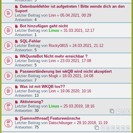
Antworten:
3
Datenbankfehler ist aufgetreten ! Bitte wende dich an den
Suport
Letzter Beitrag von
Linn
«
05.04.2021, 00:29
Antworten:
4
Bot hinzufügen geht nicht
Letzter Beitrag von
Linus
«
31.03.2021, 12:17
Antworten:
1
SQL-Fehler
Letzter Beitrag von
Rocky0815
«
24.03.2021, 21:12
Antworten:
5
WkQuoteBot Nicht mehr erreichbar ?
Letzter Beitrag von
Linn
«
23.03.2021, 17:08
Antworten:
5
Passwortänderung bei wkQB wird nicht akzeptiert
Letzter Beitrag von
Mogli
«
18.03.2021, 14:08
Antworten:
7
Was ist mit WKQB los??
Letzter Beitrag von
Linn
«
19.06.2020, 10:16
Antworten:
13
Aktivierung?
Letzter Beitrag von
Linus
«
25.03.2019, 18:16
Antworten:
30
1
2
3
[Sammelthread] Featurewünsche
Letzter Beitrag von
Datschiburger
«
29.10.2018, 11:19
Antworten:
75
1
2
3
4
5
6