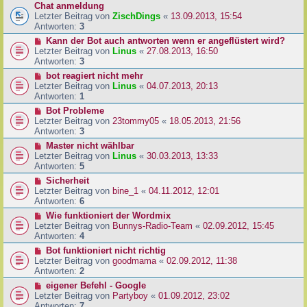
Chat anmeldung
Letzter Beitrag von
ZischDings
«
13.09.2013, 15:54
Antworten:
3
Kann der Bot auch antworten wenn er angeflüstert wird?
Letzter Beitrag von
Linus
«
27.08.2013, 16:50
Antworten:
3
bot reagiert nicht mehr
Letzter Beitrag von
Linus
«
04.07.2013, 20:13
Antworten:
1
Bot Probleme
Letzter Beitrag von
23tommy05
«
18.05.2013, 21:56
Antworten:
3
Master nicht wählbar
Letzter Beitrag von
Linus
«
30.03.2013, 13:33
Antworten:
5
Sicherheit
Letzter Beitrag von
bine_1
«
04.11.2012, 12:01
Antworten:
6
Wie funktioniert der Wordmix
Letzter Beitrag von
Bunnys-Radio-Team
«
02.09.2012, 15:45
Antworten:
4
Bot funktioniert nicht richtig
Letzter Beitrag von
goodmama
«
02.09.2012, 11:38
Antworten:
2
eigener Befehl - Google
Letzter Beitrag von
Partyboy
«
01.09.2012, 23:02
Antworten:
7