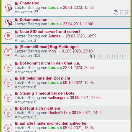
Changelog
Letzter Beitrag von
Linus
«
20.01.2023, 13:35
Antworten:
25
1
2
Dokumentation
Letzter Beitrag von
Linus
«
23.04.2011, 11:06
Neue SID auf server1 und server3
Letzter Beitrag von
Admiral
«
28.03.2026, 10:59
Antworten:
3
[Sammelthread] Bug-Meldungen
Letzter Beitrag von
Mogli
«
01.03.2023, 23:10
Antworten:
158
1
8
9
10
11
…
Bot kommt nicht in den Chat u.a.
Letzter Beitrag von
Linus
«
22.01.2023, 20:53
Antworten:
5
Ich bekomme den Bot nicht
Letzter Beitrag von
Linus
«
09.10.2022, 19:05
Antworten:
8
Ständig Timeout bei den Bots
Letzter Beitrag von
weltsieger
«
08.05.2021, 17:00
Antworten:
6
Bot logt sich nicht ein
Letzter Beitrag von
Rocky0815
«
08.05.2021, 14:22
Antworten:
3
auf alle Flüsternachrichten antworten
Letzter Beitrag von
Linus
«
05.04.2021, 15:04