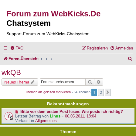
Forum zum WebKicks.De
Chatsystem
Support-Forum zum WebKicks-Chatsystem
FAQ
Registrieren
Anmelden
S
Foren-Übersicht
u
wkQB
c
Suche
Erweiterte Suche
Neues Thema
h
1
2
Nächste
Themen als gelesen markieren
• 54 Themen
e
Bekanntmachungen
Bitte vor dem ersten Post lesen: Wie poste ich richtig?
Letzter Beitrag von
Linus
«
06.05.2011, 18:04
Verfasst in
Allgemeines
Themen