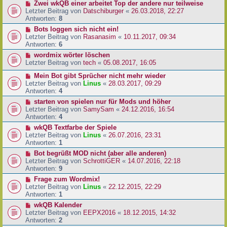
Zwei wkQB einer arbeitet Top der andere nur teilweise
Letzter Beitrag von
Datschiburger
«
26.03.2018, 22:27
Antworten:
8
Bots loggen sich nicht ein!
Letzter Beitrag von
Rasanasim
«
10.11.2017, 09:34
Antworten:
6
wordmix wörter löschen
Letzter Beitrag von
tech
«
05.08.2017, 16:05
Mein Bot gibt Sprücher nicht mehr wieder
Letzter Beitrag von
Linus
«
28.03.2017, 09:29
Antworten:
4
starten von spielen nur für Mods und höher
Letzter Beitrag von
SamySam
«
24.12.2016, 16:54
Antworten:
4
wkQB Textfarbe der Spiele
Letzter Beitrag von
Linus
«
26.07.2016, 23:31
Antworten:
1
Bot begrüßt MOD nicht (aber alle anderen)
Letzter Beitrag von
SchrottiGER
«
14.07.2016, 22:18
Antworten:
9
Frage zum Wordmix!
Letzter Beitrag von
Linus
«
22.12.2015, 22:29
Antworten:
1
wkQB Kalender
Letzter Beitrag von
EEPX2016
«
18.12.2015, 14:32
Antworten:
2