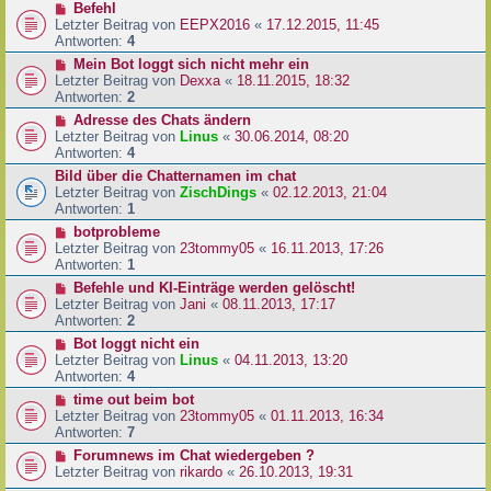
Befehl
Letzter Beitrag von
EEPX2016
«
17.12.2015, 11:45
Antworten:
4
Mein Bot loggt sich nicht mehr ein
Letzter Beitrag von
Dexxa
«
18.11.2015, 18:32
Antworten:
2
Adresse des Chats ändern
Letzter Beitrag von
Linus
«
30.06.2014, 08:20
Antworten:
4
Bild über die Chatternamen im chat
Letzter Beitrag von
ZischDings
«
02.12.2013, 21:04
Antworten:
1
botprobleme
Letzter Beitrag von
23tommy05
«
16.11.2013, 17:26
Antworten:
1
Befehle und KI-Einträge werden gelöscht!
Letzter Beitrag von
Jani
«
08.11.2013, 17:17
Antworten:
2
Bot loggt nicht ein
Letzter Beitrag von
Linus
«
04.11.2013, 13:20
Antworten:
4
time out beim bot
Letzter Beitrag von
23tommy05
«
01.11.2013, 16:34
Antworten:
7
Forumnews im Chat wiedergeben ?
Letzter Beitrag von
rikardo
«
26.10.2013, 19:31