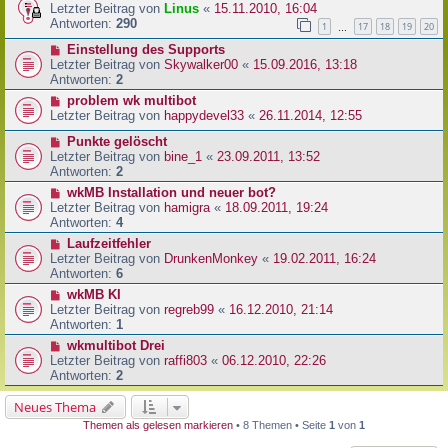
Letzter Beitrag von
Linus
«
15.11.2010, 16:04
Antworten:
290
1
17
18
19
20
…
Einstellung des Supports
Letzter Beitrag von
Skywalker00
«
15.09.2016, 13:18
Antworten:
2
problem wk multibot
Letzter Beitrag von
happydevel33
«
26.11.2014, 12:55
Punkte gelöscht
Letzter Beitrag von
bine_1
«
23.09.2011, 13:52
Antworten:
2
wkMB Installation und neuer bot?
Letzter Beitrag von
hamigra
«
18.09.2011, 19:24
Antworten:
4
Laufzeitfehler
Letzter Beitrag von
DrunkenMonkey
«
19.02.2011, 16:24
Antworten:
6
wkMB KI
Letzter Beitrag von
regreb99
«
16.12.2010, 21:14
Antworten:
1
wkmultibot Drei
Letzter Beitrag von
raffi803
«
06.12.2010, 22:26
Antworten:
2
Neues Thema
Themen als gelesen markieren
• 8 Themen • Seite
1
von
1