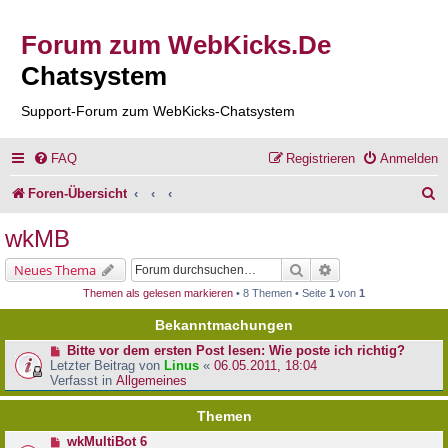
Forum zum WebKicks.De
Chatsystem
Support-Forum zum WebKicks-Chatsystem
FAQ
Registrieren
Anmelden
S
Foren-Übersicht
u
wkMB
c
Suche
Erweiterte Suche
Neues Thema
h
Themen als gelesen markieren
• 8 Themen • Seite
1
von
1
e
Bekanntmachungen
Bitte vor dem ersten Post lesen: Wie poste ich richtig?
Letzter Beitrag von
Linus
«
06.05.2011, 18:04
Verfasst in
Allgemeines
Themen
wkMultiBot 6