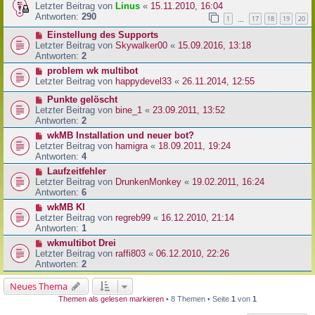
Letzter Beitrag von
Linus
«
15.11.2010, 16:04
Antworten:
290
1
17
18
19
20
…
Einstellung des Supports
Letzter Beitrag von
Skywalker00
«
15.09.2016, 13:18
Antworten:
2
problem wk multibot
Letzter Beitrag von
happydevel33
«
26.11.2014, 12:55
Punkte gelöscht
Letzter Beitrag von
bine_1
«
23.09.2011, 13:52
Antworten:
2
wkMB Installation und neuer bot?
Letzter Beitrag von
hamigra
«
18.09.2011, 19:24
Antworten:
4
Laufzeitfehler
Letzter Beitrag von
DrunkenMonkey
«
19.02.2011, 16:24
Antworten:
6
wkMB KI
Letzter Beitrag von
regreb99
«
16.12.2010, 21:14
Antworten:
1
wkmultibot Drei
Letzter Beitrag von
raffi803
«
06.12.2010, 22:26
Antworten:
2
Neues Thema
Themen als gelesen markieren
• 8 Themen • Seite
1
von
1