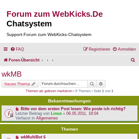
Forum zum WebKicks.De
Chatsystem
Support-Forum zum WebKicks-Chatsystem
FAQ
Registrieren
Anmelden
S
Foren-Übersicht
u
wkMB
c
Suche
Erweiterte Suche
Neues Thema
h
Themen als gelesen markieren
• 8 Themen • Seite
1
von
1
e
Bekanntmachungen
Bitte vor dem ersten Post lesen: Wie poste ich richtig?
Letzter Beitrag von
Linus
«
06.05.2011, 18:04
Verfasst in
Allgemeines
Themen
wkMultiBot 6