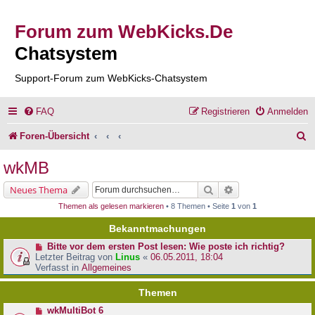
Forum zum WebKicks.De
Chatsystem
Support-Forum zum WebKicks-Chatsystem
FAQ
Registrieren
Anmelden
S
Foren-Übersicht
u
wkMB
c
Suche
Erweiterte Suche
Neues Thema
h
Themen als gelesen markieren
• 8 Themen • Seite
1
von
1
e
Bekanntmachungen
Bitte vor dem ersten Post lesen: Wie poste ich richtig?
Letzter Beitrag von
Linus
«
06.05.2011, 18:04
Verfasst in
Allgemeines
Themen
wkMultiBot 6