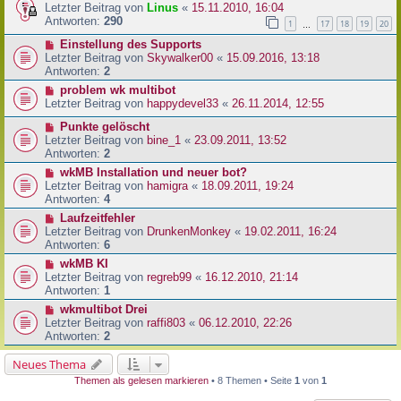
Letzter Beitrag von
Linus
«
15.11.2010, 16:04
Antworten:
290
1
17
18
19
20
…
Einstellung des Supports
Letzter Beitrag von
Skywalker00
«
15.09.2016, 13:18
Antworten:
2
problem wk multibot
Letzter Beitrag von
happydevel33
«
26.11.2014, 12:55
Punkte gelöscht
Letzter Beitrag von
bine_1
«
23.09.2011, 13:52
Antworten:
2
wkMB Installation und neuer bot?
Letzter Beitrag von
hamigra
«
18.09.2011, 19:24
Antworten:
4
Laufzeitfehler
Letzter Beitrag von
DrunkenMonkey
«
19.02.2011, 16:24
Antworten:
6
wkMB KI
Letzter Beitrag von
regreb99
«
16.12.2010, 21:14
Antworten:
1
wkmultibot Drei
Letzter Beitrag von
raffi803
«
06.12.2010, 22:26
Antworten:
2
Neues Thema
Themen als gelesen markieren
• 8 Themen • Seite
1
von
1