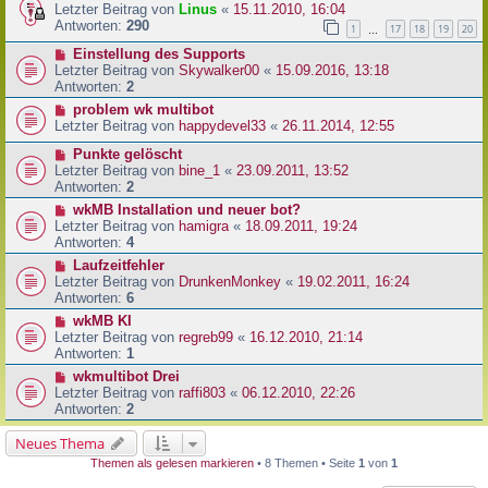
Letzter Beitrag von
Linus
«
15.11.2010, 16:04
Antworten:
290
1
17
18
19
20
…
Einstellung des Supports
Letzter Beitrag von
Skywalker00
«
15.09.2016, 13:18
Antworten:
2
problem wk multibot
Letzter Beitrag von
happydevel33
«
26.11.2014, 12:55
Punkte gelöscht
Letzter Beitrag von
bine_1
«
23.09.2011, 13:52
Antworten:
2
wkMB Installation und neuer bot?
Letzter Beitrag von
hamigra
«
18.09.2011, 19:24
Antworten:
4
Laufzeitfehler
Letzter Beitrag von
DrunkenMonkey
«
19.02.2011, 16:24
Antworten:
6
wkMB KI
Letzter Beitrag von
regreb99
«
16.12.2010, 21:14
Antworten:
1
wkmultibot Drei
Letzter Beitrag von
raffi803
«
06.12.2010, 22:26
Antworten:
2
Neues Thema
Themen als gelesen markieren
• 8 Themen • Seite
1
von
1