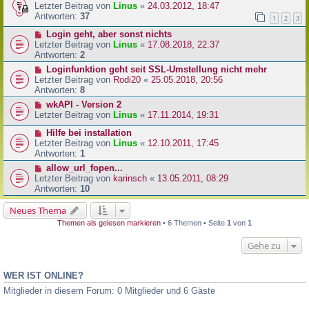
Letzter Beitrag von
Linus
«
24.03.2012, 18:47
Antworten:
37
1
2
3
Login geht, aber sonst nichts
Letzter Beitrag von
Linus
«
17.08.2018, 22:37
Antworten:
2
Loginfunktion geht seit SSL-Umstellung nicht mehr
Letzter Beitrag von
Rodi20
«
25.05.2018, 20:56
Antworten:
8
wkAPI - Version 2
Letzter Beitrag von
Linus
«
17.11.2014, 19:31
Hilfe bei installation
Letzter Beitrag von
Linus
«
12.10.2011, 17:45
Antworten:
1
allow_url_fopen...
Letzter Beitrag von
karinsch
«
13.05.2011, 08:29
Antworten:
10
Neues Thema
Themen als gelesen markieren
• 6 Themen • Seite
1
von
1
Gehe zu
WER IST ONLINE?
Mitglieder in diesem Forum: 0 Mitglieder und 6 Gäste