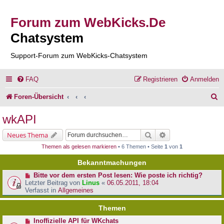
Forum zum WebKicks.De
Chatsystem
Support-Forum zum WebKicks-Chatsystem
FAQ
Registrieren
Anmelden
S
Foren-Übersicht
u
wkAPI
c
Suche
Erweiterte Suche
Neues Thema
h
Themen als gelesen markieren
• 6 Themen • Seite
1
von
1
e
Bekanntmachungen
Bitte vor dem ersten Post lesen: Wie poste ich richtig?
Letzter Beitrag von
Linus
«
06.05.2011, 18:04
Verfasst in
Allgemeines
Themen
Inoffizielle API für WKchats