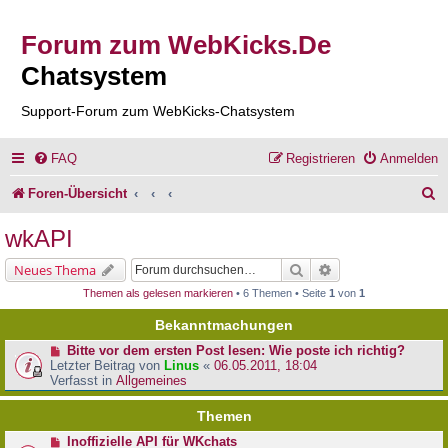
Forum zum WebKicks.De
Chatsystem
Support-Forum zum WebKicks-Chatsystem
FAQ
Registrieren
Anmelden
S
Foren-Übersicht
u
wkAPI
c
Suche
Erweiterte Suche
Neues Thema
h
Themen als gelesen markieren
• 6 Themen • Seite
1
von
1
e
Bekanntmachungen
Bitte vor dem ersten Post lesen: Wie poste ich richtig?
Letzter Beitrag von
Linus
«
06.05.2011, 18:04
Verfasst in
Allgemeines
Themen
Inoffizielle API für WKchats