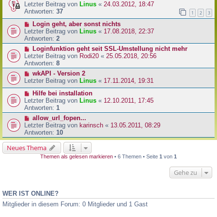
Letzter Beitrag von
Linus
«
24.03.2012, 18:47
Antworten:
37
1
2
3
Login geht, aber sonst nichts
Letzter Beitrag von
Linus
«
17.08.2018, 22:37
Antworten:
2
Loginfunktion geht seit SSL-Umstellung nicht mehr
Letzter Beitrag von
Rodi20
«
25.05.2018, 20:56
Antworten:
8
wkAPI - Version 2
Letzter Beitrag von
Linus
«
17.11.2014, 19:31
Hilfe bei installation
Letzter Beitrag von
Linus
«
12.10.2011, 17:45
Antworten:
1
allow_url_fopen...
Letzter Beitrag von
karinsch
«
13.05.2011, 08:29
Antworten:
10
Neues Thema
Themen als gelesen markieren
• 6 Themen • Seite
1
von
1
Gehe zu
WER IST ONLINE?
Mitglieder in diesem Forum: 0 Mitglieder und 1 Gast