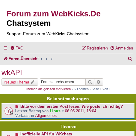
Forum zum WebKicks.De
Chatsystem
Support-Forum zum WebKicks-Chatsystem
FAQ
Registrieren
Anmelden
S
Foren-Übersicht
u
wkAPI
c
Suche
Erweiterte Suche
Neues Thema
h
Themen als gelesen markieren
• 6 Themen • Seite
1
von
1
e
Bekanntmachungen
Bitte vor dem ersten Post lesen: Wie poste ich richtig?
Letzter Beitrag von
Linus
«
06.05.2011, 18:04
Verfasst in
Allgemeines
Themen
Inoffizielle API für WKchats