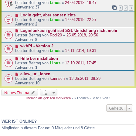
Letzter Beitrag von
Linus
«
24.03.2012, 18:47
Antworten:
37
1
2
3
Login geht, aber sonst nichts
Letzter Beitrag von
Linus
«
17.08.2018, 22:37
Antworten:
2
Loginfunktion geht seit SSL-Umstellung nicht mehr
Letzter Beitrag von
Rodi20
«
25.05.2018, 20:56
Antworten:
8
wkAPI - Version 2
Letzter Beitrag von
Linus
«
17.11.2014, 19:31
Hilfe bei installation
Letzter Beitrag von
Linus
«
12.10.2011, 17:45
Antworten:
1
allow_url_fopen...
Letzter Beitrag von
karinsch
«
13.05.2011, 08:29
Antworten:
10
Neues Thema
Themen als gelesen markieren
• 6 Themen • Seite
1
von
1
Gehe zu
WER IST ONLINE?
Mitglieder in diesem Forum: 0 Mitglieder und 8 Gäste