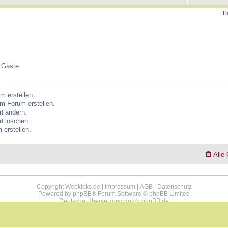
Th
6 Gäste
 erstellen.
m Forum erstellen.
t
ändern.
t
löschen.
erstellen.
Alle
Copyright Webkicks.de |
Impressum
|
AGB
|
Datenschutz
Powered by
phpBB
® Forum Software © phpBB Limited
Deutsche Übersetzung durch
phpBB.de