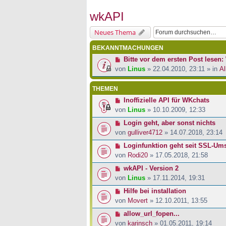
wkAPI
Neues Thema
BEKANNTMACHUNGEN
Bitte vor dem ersten Post lesen: 
von
Linus
» 22.04.2010, 23:11 » in
Al
THEMEN
Inoffizielle API für WKchats
von
Linus
» 10.10.2009, 12:33
Login geht, aber sonst nichts
von
gulliver4712
» 14.07.2018, 23:14
Loginfunktion geht seit SSL-Ums
von
Rodi20
» 17.05.2018, 21:58
wkAPI - Version 2
von
Linus
» 17.11.2014, 19:31
Hilfe bei installation
von
Movert
» 12.10.2011, 13:55
allow_url_fopen...
von
karinsch
» 01.05.2011, 19:14