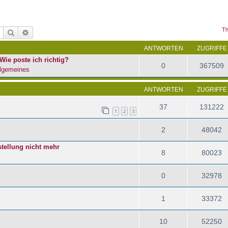
Th
Suche
Erweiterte Suche
ANTWORTEN
ZUGRIFFE
Wie poste ich richtig?
0
367509
lgemeines
ANTWORTEN
ZUGRIFFE
37
131222
1
2
3
2
48042
tellung nicht mehr
8
80023
0
32978
1
33372
10
52250