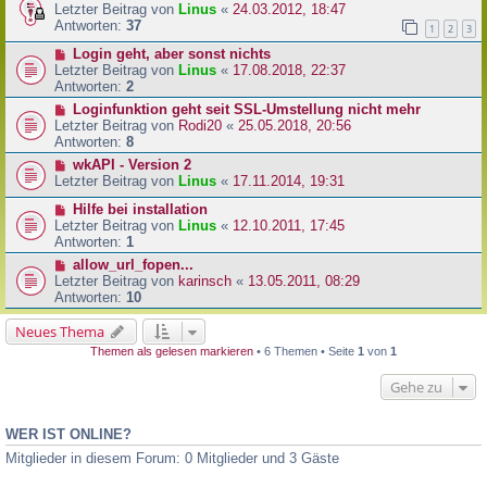
Letzter Beitrag von
Linus
«
24.03.2012, 18:47
Antworten:
37
1
2
3
Login geht, aber sonst nichts
Letzter Beitrag von
Linus
«
17.08.2018, 22:37
Antworten:
2
Loginfunktion geht seit SSL-Umstellung nicht mehr
Letzter Beitrag von
Rodi20
«
25.05.2018, 20:56
Antworten:
8
wkAPI - Version 2
Letzter Beitrag von
Linus
«
17.11.2014, 19:31
Hilfe bei installation
Letzter Beitrag von
Linus
«
12.10.2011, 17:45
Antworten:
1
allow_url_fopen...
Letzter Beitrag von
karinsch
«
13.05.2011, 08:29
Antworten:
10
Neues Thema
Themen als gelesen markieren
• 6 Themen • Seite
1
von
1
Gehe zu
WER IST ONLINE?
Mitglieder in diesem Forum: 0 Mitglieder und 3 Gäste