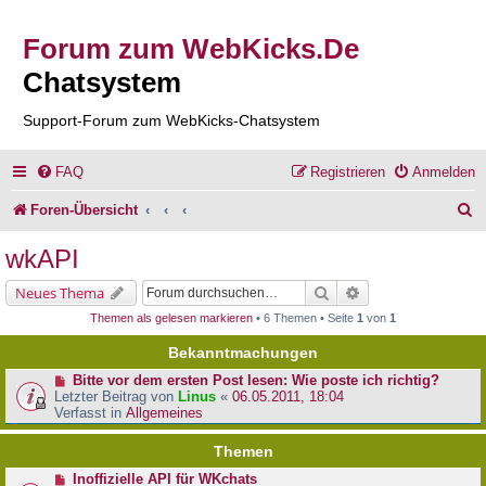
Forum zum WebKicks.De
Chatsystem
Support-Forum zum WebKicks-Chatsystem
FAQ
Registrieren
Anmelden
S
Foren-Übersicht
u
wkAPI
c
Suche
Erweiterte Suche
Neues Thema
h
Themen als gelesen markieren
• 6 Themen • Seite
1
von
1
e
Bekanntmachungen
Bitte vor dem ersten Post lesen: Wie poste ich richtig?
Letzter Beitrag von
Linus
«
06.05.2011, 18:04
Verfasst in
Allgemeines
Themen
Inoffizielle API für WKchats