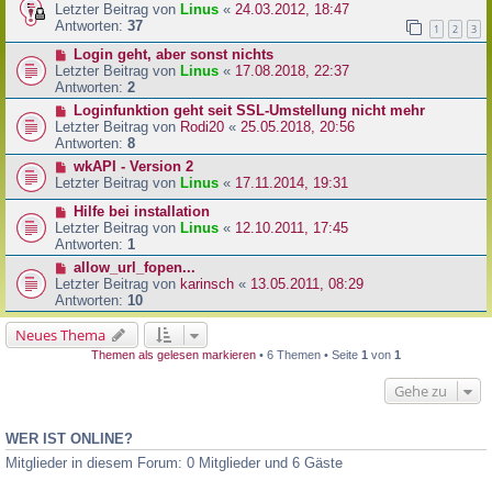
Letzter Beitrag von
Linus
«
24.03.2012, 18:47
Antworten:
37
1
2
3
Login geht, aber sonst nichts
Letzter Beitrag von
Linus
«
17.08.2018, 22:37
Antworten:
2
Loginfunktion geht seit SSL-Umstellung nicht mehr
Letzter Beitrag von
Rodi20
«
25.05.2018, 20:56
Antworten:
8
wkAPI - Version 2
Letzter Beitrag von
Linus
«
17.11.2014, 19:31
Hilfe bei installation
Letzter Beitrag von
Linus
«
12.10.2011, 17:45
Antworten:
1
allow_url_fopen...
Letzter Beitrag von
karinsch
«
13.05.2011, 08:29
Antworten:
10
Neues Thema
Themen als gelesen markieren
• 6 Themen • Seite
1
von
1
Gehe zu
WER IST ONLINE?
Mitglieder in diesem Forum: 0 Mitglieder und 6 Gäste