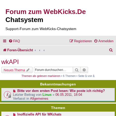
Forum zum WebKicks.De
Chatsystem
Support-Forum zum WebKicks-Chatsystem
FAQ
Registrieren
Anmelden
S
Foren-Übersicht
u
wkAPI
c
Suche
Erweiterte Suche
Neues Thema
h
Themen als gelesen markieren
• 6 Themen • Seite
1
von
1
e
Bekanntmachungen
Bitte vor dem ersten Post lesen: Wie poste ich richtig?
Letzter Beitrag von
Linus
«
06.05.2011, 18:04
Verfasst in
Allgemeines
Themen
Inoffizielle API für WKchats