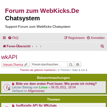
Forum zum WebKicks.De
Chatsystem
Support-Forum zum WebKicks-Chatsystem
FAQ
Registrieren
Anmelden
S
Foren-Übersicht
u
wkAPI
c
Suche
Erweiterte Suche
Neues Thema
h
Themen als gelesen markieren
• 6 Themen • Seite
1
von
1
e
Bekanntmachungen
Bitte vor dem ersten Post lesen: Wie poste ich richtig?
Letzter Beitrag von
Linus
«
06.05.2011, 18:04
Verfasst in
Allgemeines
Themen
Inoffizielle API für WKchats