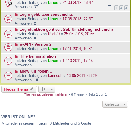
Letzter Beitrag von
Linus
«
24.03.2012, 18:47
Antworten:
37
1
2
3
Login geht, aber sonst nichts
Letzter Beitrag von
Linus
«
17.08.2018, 22:37
Antworten:
2
Loginfunktion geht seit SSL-Umstellung nicht mehr
Letzter Beitrag von
Rodi20
«
25.05.2018, 20:56
Antworten:
8
wkAPI - Version 2
Letzter Beitrag von
Linus
«
17.11.2014, 19:31
Hilfe bei installation
Letzter Beitrag von
Linus
«
12.10.2011, 17:45
Antworten:
1
allow_url_fopen...
Letzter Beitrag von
karinsch
«
13.05.2011, 08:29
Antworten:
10
Neues Thema
Themen als gelesen markieren
• 6 Themen • Seite
1
von
1
Gehe zu
WER IST ONLINE?
Mitglieder in diesem Forum: 0 Mitglieder und 6 Gäste