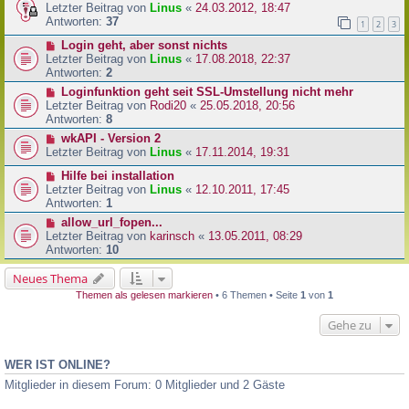
Letzter Beitrag von
Linus
«
24.03.2012, 18:47
Antworten:
37
1
2
3
Login geht, aber sonst nichts
Letzter Beitrag von
Linus
«
17.08.2018, 22:37
Antworten:
2
Loginfunktion geht seit SSL-Umstellung nicht mehr
Letzter Beitrag von
Rodi20
«
25.05.2018, 20:56
Antworten:
8
wkAPI - Version 2
Letzter Beitrag von
Linus
«
17.11.2014, 19:31
Hilfe bei installation
Letzter Beitrag von
Linus
«
12.10.2011, 17:45
Antworten:
1
allow_url_fopen...
Letzter Beitrag von
karinsch
«
13.05.2011, 08:29
Antworten:
10
Neues Thema
Themen als gelesen markieren
• 6 Themen • Seite
1
von
1
Gehe zu
WER IST ONLINE?
Mitglieder in diesem Forum: 0 Mitglieder und 2 Gäste