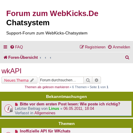
Forum zum WebKicks.De
Chatsystem
Support-Forum zum WebKicks-Chatsystem
FAQ
Registrieren
Anmelden
S
Foren-Übersicht
u
wkAPI
c
Suche
Erweiterte Suche
Neues Thema
h
Themen als gelesen markieren
• 6 Themen • Seite
1
von
1
e
Bekanntmachungen
Bitte vor dem ersten Post lesen: Wie poste ich richtig?
Letzter Beitrag von
Linus
«
06.05.2011, 18:04
Verfasst in
Allgemeines
Themen
Inoffizielle API für WKchats