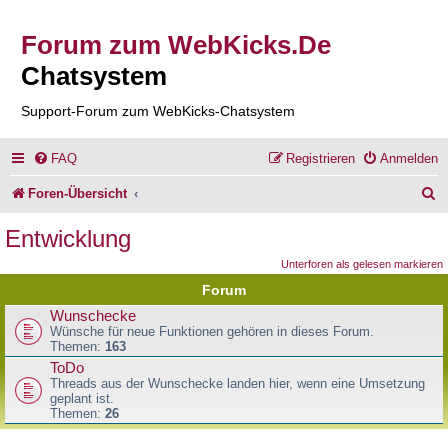
Forum zum WebKicks.De
Chatsystem
Support-Forum zum WebKicks-Chatsystem
FAQ
Registrieren
Anmelden
S
Foren-Übersicht
u
Entwicklung
c
Unterforen als gelesen markieren
h
Forum
e
Wunschecke
Wünsche für neue Funktionen gehören in dieses Forum.
Themen:
163
ToDo
Threads aus der Wunschecke landen hier, wenn eine Umsetzung
geplant ist.
Themen:
26