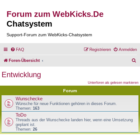
Forum zum WebKicks.De
Chatsystem
Support-Forum zum WebKicks-Chatsystem
FAQ
Registrieren
Anmelden
S
Foren-Übersicht
u
Entwicklung
c
Unterforen als gelesen markieren
h
Forum
e
Wunschecke
Wünsche für neue Funktionen gehören in dieses Forum.
Themen:
163
ToDo
Threads aus der Wunschecke landen hier, wenn eine Umsetzung
geplant ist.
Themen:
26