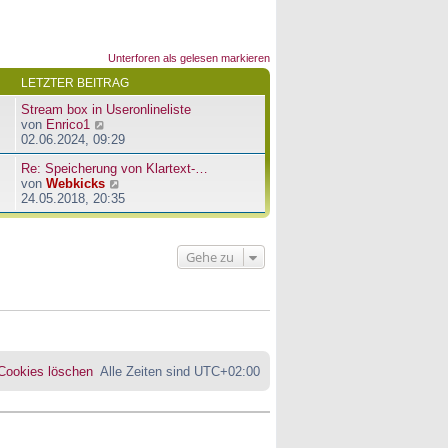
Unterforen als gelesen markieren
LETZTER BEITRAG
Stream box in Useronlineliste
N
von
Enrico1
e
02.06.2024, 09:29
u
Re: Speicherung von Klartext-…
e
N
von
Webkicks
s
e
24.05.2018, 20:35
t
u
e
e
r
s
B
Gehe zu
t
e
e
i
r
t
B
r
e
a
i
g
t
r
 Cookies löschen
Alle Zeiten sind
UTC+02:00
a
g