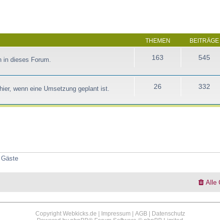
THEMEN
BEITRÄGE
163
545
 in dieses Forum.
26
332
ier, wenn eine Umsetzung geplant ist.
2 Gäste
Alle
Copyright Webkicks.de |
Impressum
|
AGB
|
Datenschutz