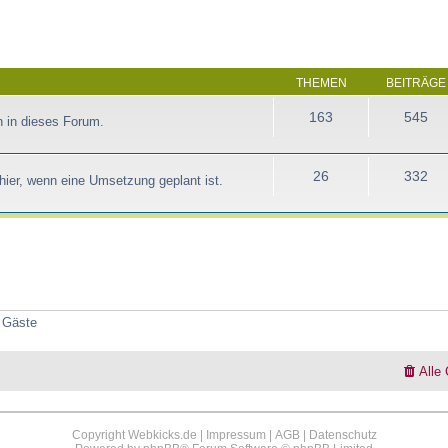
THEMEN
BEITRÄGE
163
545
 in dieses Forum.
26
332
ier, wenn eine Umsetzung geplant ist.
3 Gäste
Alle
Copyright Webkicks.de |
Impressum
|
AGB
|
Datenschutz