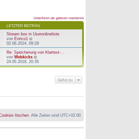
Unterforen als gelesen markieren
LETZTER BEITRAG
Stream box in Useronlineliste
N
von
Enrico1
e
02.06.2024, 09:29
u
Re: Speicherung von Klartext-…
e
N
von
Webkicks
s
e
24.05.2018, 20:35
t
u
e
e
r
s
B
Gehe zu
t
e
e
i
r
t
B
r
e
a
i
g
t
r
 Cookies löschen
Alle Zeiten sind
UTC+02:00
a
g