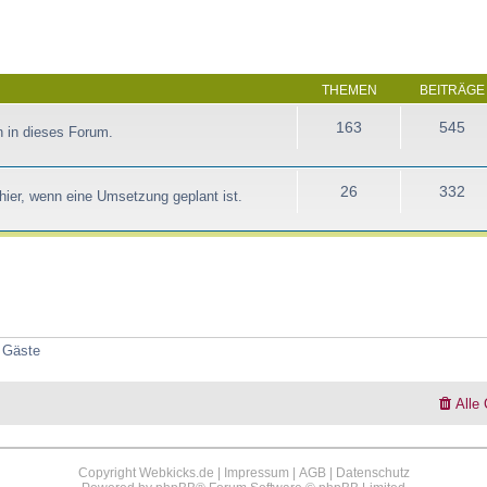
THEMEN
BEITRÄGE
163
545
 in dieses Forum.
26
332
ier, wenn eine Umsetzung geplant ist.
3 Gäste
Alle
Copyright Webkicks.de |
Impressum
|
AGB
|
Datenschutz