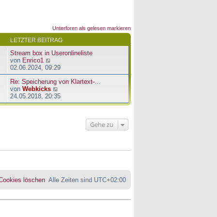
Unterforen als gelesen markieren
LETZTER BEITRAG
Stream box in Useronlineliste
N
von
Enrico1
e
02.06.2024, 09:29
u
Re: Speicherung von Klartext-…
e
N
von
Webkicks
s
e
24.05.2018, 20:35
t
u
e
e
r
s
B
Gehe zu
t
e
e
i
r
t
B
r
e
a
i
g
t
r
 Cookies löschen
Alle Zeiten sind
UTC+02:00
a
g